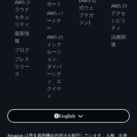
(AWS 公
AWS ク
ポート
AWS の
式ウェ
ラウド
AWS パ
アクセ
ブマガ
セキュ
ートナ
シビリ
ジン)
リティ
ー
ティ
最新情
AWS の
法務関
報
インク
連
ブログ
ルージ
プレス
ョン、
リリー
ダイバ
ス
ーシテ
ィ、エ
クイテ
ィ
English
Amazon は男女雇用機会均等法を順守しています。人種、出身