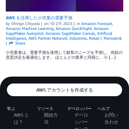
AWS を活用した小売業の需要予測
by
Shingo Chiyoda
on
10 2月 2023
in
Amazon Forecast
,
Amazon Machine Learning
,
Amazon QuickSight
,
Amazon
SageMaker Autopilot
,
Amazon SageMaker Canvas
,
Artificial
Intelligence
,
AWS Partner Network
,
Industries
,
Retail
Permalink
Share
小売業者は、需要予測を使用して顧客のニーズを予測し、供給の
意思決定を最適化します。 ほとんどの業界と同様に、小 […]
AWS アカウントを作成する
学ぶ
リソース
デベロッパー
ヘルプ
AWS と
開始方
デベロ
お問い
は？
法
ッパー
合わせ
センタ