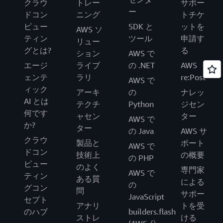
クラウ
トレー
サポー
ー
ドコン
ニング
トチケ
ピュー
SDK と
ットを
AWS ソ
ティン
ツール
申請す
リュー
グとは?
る
ション
AWS で
エージ
ライブ
の .NET
AWS
ェンテ
ラリ
re:Post
AWS で
ィック
アーキ
の
ナレッ
AI とは
テクチ
Python
ジセン
何です
ャセン
ター
AWS で
か?
ター
の Java
AWS サ
クラウ
製品と
ポート
AWS で
ドコン
技術上
の概要
の PHP
ピュー
のよく
専門家
AWS で
ティン
ある質
による
の
グコン
問
サポー
JavaScript
セプト
アナリ
トを受
のハブ
builders.flash
ストレ
ける