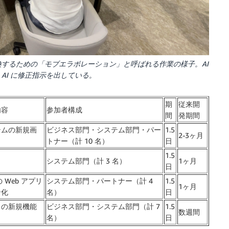
するための「モブエラボレーション」と呼ばれる作業の様子。AI
AI に修正指示を出している。
期
従来開
内容
参加者構成
間
発期間
テムの新規画
ビジネス部門・システム部門・パー
1.5
2-3ヶ月
トナー（計 10 名）
日
1.5
システム部門（計 3 名）
1ヶ月
日
の Web アプリ
システム部門・パートナー（計 4
1.5
1ヶ月
ン化
名）
日
リの新規機能
ビジネス部門・システム部門（計 7
1.5
数週間
名）
日