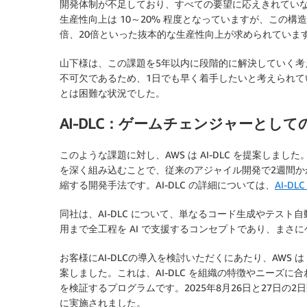
開発体制が不足しており、すべての要望に応えきれてい
生産性向上は 10～20% 程度となっていますが、この
倍、20倍といった抜本的な生産性向上が求められていま
山下様は、この課題を5年以内に段階的に解決していく
不可欠であるため、1日でも早く着手したいと考えられ
とは困難な状況でした。
AI-DLC：ゲームチェンジャーとして
このような課題に対し、AWS は AI-DLC を提案しました
を深く組み込むことで、従来のアジャイル開発で2週間かか
縮する開発手法です。AI-DLC の詳細については、
AI-D
同社は、AI-DLC について、単なるコード生成やテス
用まで全工程を AI で支援するコンセプトであり、まさ
お客様にAI-DLCの導入を検討いただくにあたり、AWS は「
案しました。これは、AI-DLC を組織の特徴やニーズ
を検証するプログラムです。2025年8月26日と27日の2日間に
に実施されました。