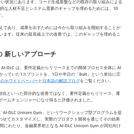
ない状況にあります。コード生成基盤などの既存の取り組みによる
構造的な人材不足とシステム需要のギャップを埋めるためには、10
す。
考えであり、成果を出すためには今から取り組みを開始することが
ています。従来の延長線上での改善では、このギャップを埋めるこ
の 新しいアプローチ
。AI-DLC は、要件定義からリリースまでの開発プロセス全体に AI
っていた1スプリントを、1日や半日の「Bolt」という単位に圧
LC のホワイトペーパー
と
日本語の解説ブログ
をご覧ください。
ト自動化といった部分的な改善ではなく、要件定義からリリース、運
にゲームチェンジャーになり得ると評価されました。
AI-DLC Unicorn Gym」というワークショップ型プログラムを提
に合わせてカスタマイズし、実際のプロダクト開発を通じてその効果
わたり、金融業界初となる AI-DLC Unicorn Gym が同社向け