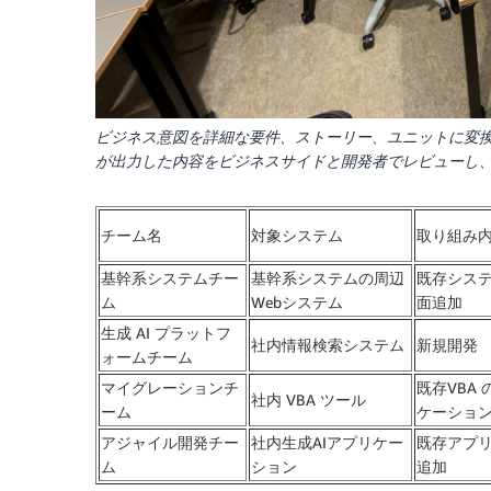
ビジネス意図を詳細な要件、ストーリー、ユニットに変換
が出力した内容をビジネスサイドと開発者でレビューし、
チーム名
対象システム
取り組み
基幹系システムチー
基幹系システムの周辺
既存シス
ム
Webシステム
面追加
生成 AI プラットフ
社内情報検索システム
新規開発
ォームチーム
マイグレーションチ
既存VBA 
社内 VBA ツール
ーム
ケーショ
アジャイル開発チー
社内生成AIアプリケー
既存アプ
ム
ション
追加