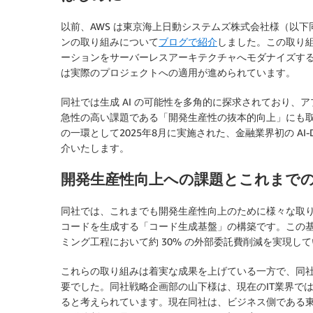
以前、AWS は東京海上日動システムズ株式会社様（以下
ンの取り組みについて
ブログで紹介
しました。この取り組みで
ーションをサーバーレスアーキテクチャへモダナイズす
は実際のプロジェクトへの適用が進められています。
同社では生成 AI の可能性を多角的に探求されており
急性の高い課題である「開発生産性の抜本的向上」にも
の一環として2025年8月に実施された、金融業界初の AI-Driven Dev
介いたします。
開発生産性向上への課題とこれまで
同社では、これまでも開発生産性向上のために様々な取
コードを生成する「コード生成基盤」の構築です。この
ミング工程において約 30% の外部委託費削減を実現し
これらの取り組みは着実な成果を上げている一方で、同
要でした。同社戦略企画部の山下様は、現在のIT業界で
ると考えられています。現在同社は、ビジネス側である