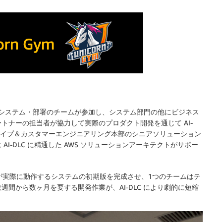
4つの異なるシステム・部署のチームが参加し、システム部門の他にビジネス
トナーの担当者が協力して実際のプロダクト開発を通じて AI-
ロトタイプ＆カスタマーエンジニアリング本部のシニアソリューション
I-DLC に精通した AWS ソリューションアーキテクトがサポー
が実際に動作するシステムの初期版を完成させ、1つのチームはテ
間から数ヶ月を要する開発作業が、AI-DLC により劇的に短縮