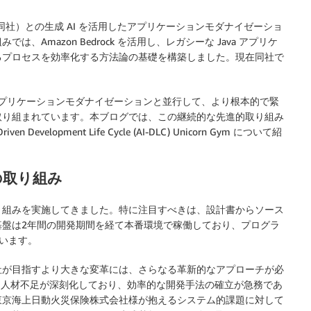
同社）との生成 AI を活用したアプリケーションモダナイゼーショ
は、Amazon Bedrock を活用し、レガシーな Java アプリケ
るプロセスを効率化する方法論の基礎を構築しました。現在同社で
、アプリケーションモダナイゼーションと並行して、より根本的で緊
取り組まれています。本ブログでは、この継続的な先進的取り組み
elopment Life Cycle (AI-DLC) Unicorn Gym について紹
の取り組み
り組みを実施してきました。特に注目すべきは、設計書からソース
基盤は2年間の開発期間を経て本番環境で稼働しており、プログラ
ています。
社が目指すより大きな変革には、さらなる革新的なアプローチが必
は人材不足が深刻化しており、効率的な開発手法の確立が急務であ
東京海上日動火災保険株式会社様が抱えるシステム的課題に対して