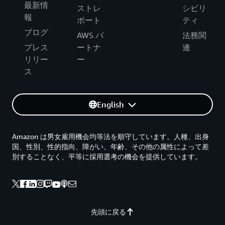
最新情
ストレ
シビリ
報
ポート
ティ
ブログ
AWS パ
法務関
プレス
ートナ
連
リリー
ー
ス
English
Amazon は男女雇用機会均等法を順守しています。人種、出身
国、性別、性的指向、障がい、年齢、その他の属性によって差
別することなく、平等に採用選考の機会を提供しています。
先頭に戻る