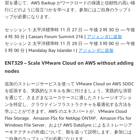
習を通じて、AWS Backup がワークロードの保護と信頼性の高い移
行にどのように役立つかを学べます。参加にはご自身のラップト
ップが必要になります。
セッション 1: 太平洋標準時 11 月 27 日 — 午後 2 時 30 分 — 午後
4 時 30 分 | Caesars Forum Summit 216 |
アジェンダに追加
セッション 2: 太平洋標準時 11 月 29 日 — 午後 3 時 00 分 — 午後
5 時 00 分 | Mandalay Bay Islander I |
アジェンダに追加
ENT329 – Scale VMware Cloud on AWS without adding
nodes
追加のストレージサービスを使って VMware Cloud on AWS SDDC
を拡張する、実践的なスキルを身に付けましょう。実践的な演習
を通じて、さまざまなユースケースに適したストレージオプショ
ンを特定し、クラウドインフラストラクチャを最適化する方法を
学ぶことができます。AWS のエキスパートが、VMware Cloud
Flex Storage、Amazon FSx for NetApp ONTAP、Amazon FSx for
Windows File Server、および AWS DataSync によるストレージア
ーキテクチャの作成について、順を追って説明します。参加には
ご自身のラップトップが必要になります。