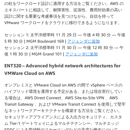
の柱をワークロード設計に適用する方法をご覧ください。AWS の
エキスパートに相談して、耐障害性、拡張性、費用対効果の高い
設計に関する重要な考慮事項を見つけながら、自信を持って
VMware ワークロードをクラウドに移行できるようになります。
セッション 1: 太平洋標準時 11 月 29 日 — 午後 4 時 30 分 — 午後
5 時 30 分 | MGM Boulevard 169 |
アジェンダに追加
セッション 2: 太平洋標準時 11 月 30 日 — 午後 12 時 30 分 — 午
後 1 時 30 分 | MGM Grand 101 |
アジェンダに追加
ENT320 – Advanced hybrid network architectures for
VMWare Cloud on AWS
オンプレミスと VMware Cloud on AWS の間で vSphere ベースの
ハイブリッド環境を運用する予定がある、または現在実行してい
る場合は、AWS Direct Connect、AWS Site-to-Site VPN 、AWS
Transit Gateway 、および VMware Transit Connect を使用して堅牢
なネットワークアーキテクチャを構築する方法をご覧ください。
セキュリティアプライアンスによる入出力セキュリティ、カスタ
ム Tier-1 ゲートウェイによるマルチテナンシー、マルチエッジ
SDDC による帯域幅のスケーリングなどの高度な概念について、