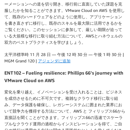
ーメーションへの道を切り開き、移行前に直面していた課題を克
服したかを知ることができます。VMware Cloud on AWS を使用し
て、既存のハードウェアをどのように使用し、アプリケーション
を書き直さずに移行し、既存のスキルを最大限に活用できるかを
ご覧ください。このセッションに参加して、厳しい期限が迫って
いる大規模な移行に取り組む方法について、AWSとハネウェルの
双方のベストプラクティスを学びましょう。
太平洋標準時 11 月 28 日 — 午後 12 時 30 分 — 午後 1 時 30 分 |
MGM Grand 120 |
アジェンダに追加
ENT102 – Fueling resilience: Phillips 66’s journey with
VMware Cloud on AWS
変化を乗り越え、イノベーションを受け入れることは、ビジネス
を成功させるために不可欠です。複雑なクラウド移行に取り組
み、データ保護を確保し、レガシーシステムに囲まれた業界にお
いて競争力を獲得する方法について、AWS と フィリップス66から
直接話を聞くことができます。フィリップス66の迅速でスケーラ
ブルなクラウド運用の過程からインスピレーションを得て、ご自