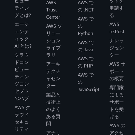
ピュー
ットを
AWS
AWS で
ティン
申請す
Trust
の .NET
グとは?
る
Center
AWS で
エージ
AWS
AWS ソ
の
ェンテ
re:Post
リュー
Python
ィック
ション
ナレッ
AWS で
AI とは?
ライブ
ジセン
の Java
クラウ
ラリ
ター
AWS で
ドコン
アーキ
AWS サ
の PHP
ピュー
テクチ
ポート
AWS で
ティン
ャセン
の概要
の
グコン
ター
専門家
JavaScript
セプト
製品と
による
のハブ
技術上
サポー
AWS ク
のよく
トを受
ラウド
ある質
ける
セキュ
問
AWS の
リティ
アナリ
アクセ