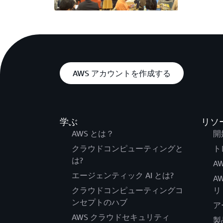
AWS アカウントを作成する
学ぶ
リソ
AWS とは？
開
クラウドコンピューティングと
ト
は?
AW
エージェンティック AI とは?
A
クラウドコンピューティングコ
リ
ンセプトのハブ
ア
AWS クラウドセキュリティ
製