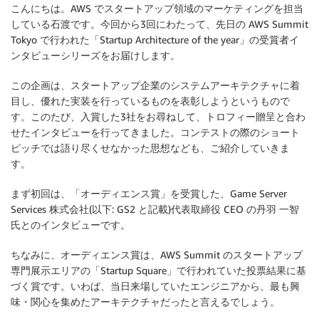
こんにちは。AWS でスタートアップ領域のマーケティングを担当
している石渡です。今回から3回にわたって、先日の AWS Summit
Tokyo で行われた「Startup Architecture of the year」の受賞者イ
ンタビューシリーズをお届けします。
この企画は、スタートアップ企業のシステムアーキテクチャに着
目し、優れた実装を行っているものを表彰しようというもので
す。このたび、入賞した3社をお尋ねして、トロフィー贈呈と合わ
せたインタビューを行ってきました。コンテストの際のショート
ピッチでは語り尽くせなかった思想なども、ご紹介していきま
す。
まず初回は、「オーディエンス賞」を受賞した、Game Server
Services 株式会社(以下: GS2 と記載)代表取締役 CEO の丹羽 一智
氏とのインタビューです。
ちなみに、オーディエンス賞は、AWS Summit のスタートアップ
専門展示エリアの「Startup Square」で行われていた投票結果に基
づく賞です。いわば、当日来場していたエンジニアから、最も興
味・関心を集めたアーキテクチャだったと言えるでしょう。