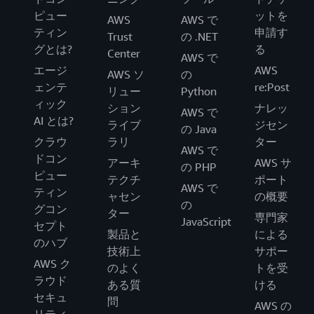
ピュー
ットを
AWS
AWS で
ティン
申請す
Trust
の .NET
グとは?
る
Center
AWS で
エージ
AWS
AWS ソ
の
ェンテ
re:Post
リュー
Python
ィック
ション
ナレッ
AWS で
AI とは?
ライブ
ジセン
の Java
クラウ
ラリ
ター
AWS で
ドコン
アーキ
AWS サ
の PHP
ピュー
テクチ
ポート
AWS で
ティン
ャセン
の概要
の
グコン
ター
専門家
JavaScript
セプト
製品と
による
のハブ
技術上
サポー
AWS ク
のよく
トを受
ラウド
ある質
ける
セキュ
問
AWS の
リティ