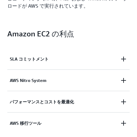
ロードが AWS で実行されています。
Amazon EC2 の利点
SLA コミットメント
信頼性が高く、スケーラブルなオンデマンドのイン
AWS Nitro System
フラストラクチャにアクセスできます。99.99% の
可用性の SLA コミットメントにより、数分でキャ
アプリケーションのセキュアなコンピューティング
パフォーマンスとコストを最適化
パシティをスケールできます。
を提供します。セキュリティは、AWS Nitro System
によって Amazon EC2 の基盤に組み込まれていま
詳細
AWS Graviton ベースのインスタンス、Amazon EC2
AWS 移行ツール
す。
スポットインスタンス、および AWS Savings Plans