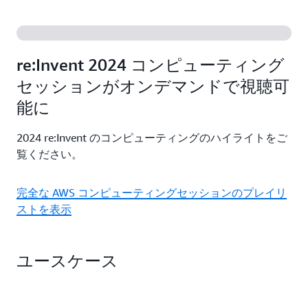
などの柔軟なオプションで、パフォーマンスとコス
詳細
AWS 移行ツール、AWS マネージドサービス、また
トを最適化しましょう。
は Amazon Lightsail を使用して、アプリケーション
の移行と構築を簡単に行うことができます。AWS
詳細
re:Invent 2024 コンピューティング
がどのようにサポートできるかをご覧ください。
セッションがオンデマンドで視聴可
能に
詳細
2024 re:Invent のコンピューティングのハイライトをご
覧ください。
完全な AWS コンピューティングセッションのプレイリ
ストを表示
ユースケース