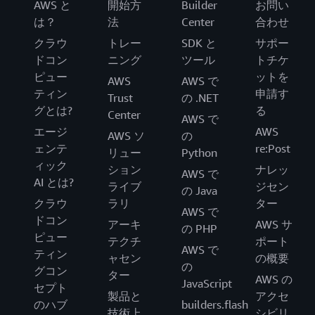
AWS と
開始方
Builder
お問い
は？
法
Center
合わせ
クラウ
トレー
SDK と
サポー
ドコン
ニング
ツール
トチケ
ピュー
ットを
AWS
AWS で
ティン
申請す
Trust
の .NET
グとは?
る
Center
AWS で
エージ
AWS
AWS ソ
の
ェンテ
re:Post
リュー
Python
ィック
ション
ナレッ
AWS で
AI とは?
ライブ
ジセン
の Java
クラウ
ラリ
ター
AWS で
ドコン
アーキ
AWS サ
の PHP
ピュー
テクチ
ポート
AWS で
ティン
ャセン
の概要
の
グコン
ター
AWS の
JavaScript
セプト
製品と
アクセ
のハブ
builders.flash
技術上
シビリ