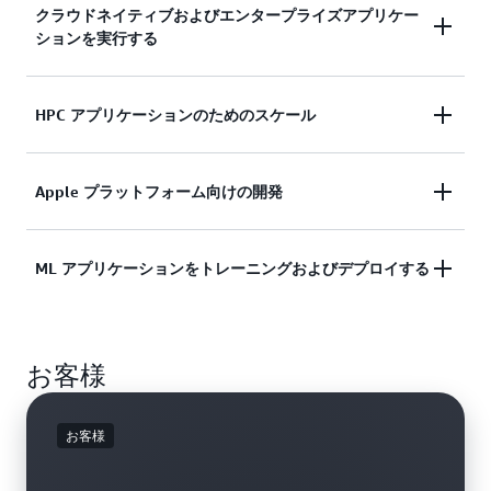
クラウドネイティブおよびエンタープライズアプリケー
ションを実行する
Amazon EC2 は、需要の高いビジネスニーズを満た
HPC アプリケーションのためのスケール
すために、セキュアで信頼性の高い、高性能で費用
対効果の高いコンピューティングインフラストラク
HPC アプリケーションをより速く、コスト効率よ
Apple プラットフォーム向けの開発
チャを提供します。
く実行するために必要なオンデマンドのインフラス
トラクチャとキャパシティにアクセスします。
ビジネスエンタープライズアプリケーションの
オンデマンドで macOS ワークロードの構築、テス
ML アプリケーションをトレーニングおよびデプロイする
AWS への移行
ト、および署名を行います。数分で環境にアクセス
AWS での HPC についての詳細
でき、必要に応じてキャパシティを動的にスケール
Amazon EC2 は、ML プロジェクトの料金パフォー
でき、AWS の従量制料金の恩恵を享受できます。
お客様
マンスの最適化に特化した、コンピューティング、
ネットワーク (最大 400 Gbps)、およびストレージ
EC2 Mac インスタンスの詳細
サービスの幅広い選択肢を提供します。
お客様
ML インフラストラクチャの詳細