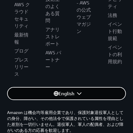
- AWS
AWS ク
のよく
ティ
の公式
ラウド
ある質
法務
ウェブ
セキュ
問
マガジ
イベン
リティ
アナリ
ン
ト行動
最新情
ストレ
規範
報
ポート
イベン
ブログ
AWS パ
トの利
プレス
ートナ
用規約
リリー
ー
ス
English
Amazon は機会均等雇用企業であり、保護対象退役軍人として
の身分、障がい、その他法令で保護されている属性を理由とし
た差別を一切行いません。退役軍人、軍人の配偶者、および障
がいのある方の応募を歓迎します。