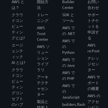
AWS と
開始方
Builder
お問い
は？
法
Center
合わせ
クラウ
トレー
SDK と
サポー
ドコン
ニング
ツール
トチケ
ピュー
ットを
AWS
AWS で
ティン
申請す
Trust
の .NET
グとは?
る
Center
AWS で
エージ
AWS
AWS ソ
の
ェンテ
re:Post
リュー
Python
ィック
ション
ナレッ
AWS で
AI とは?
ライブ
ジセン
の Java
クラウ
ラリ
ター
AWS で
ドコン
アーキ
AWS サ
の PHP
ピュー
テクチ
ポート
AWS で
ティン
ャセン
の概要
の
グコン
ター
AWS の
JavaScript
セプト
製品と
アクセ
のハブ
builders.flash
技術上
シビリ