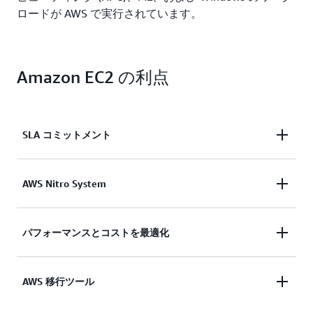
ロードが AWS で実行されています。
Amazon EC2 の利点
SLA コミットメント
信頼性が高く、スケーラブルなオンデマンドのイン
AWS Nitro System
フラストラクチャにアクセスできます。99.99% の
可用性の SLA コミットメントにより、数分でキャ
アプリケーションのセキュアなコンピューティング
パフォーマンスとコストを最適化
パシティをスケールできます。
を提供します。セキュリティは、AWS Nitro System
によって Amazon EC2 の基盤に組み込まれていま
詳細
AWS Graviton ベースのインスタンス、Amazon EC2
AWS 移行ツール
す。
スポットインスタンス、および AWS Savings Plans