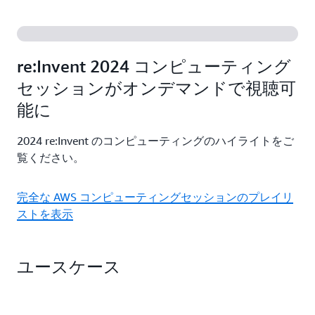
などの柔軟なオプションで、パフォーマンスとコス
詳細
AWS 移行ツール、AWS マネージドサービス、また
トを最適化しましょう。
は Amazon Lightsail を使用して、アプリケーション
の移行と構築を簡単に行うことができます。AWS
詳細
re:Invent 2024 コンピューティング
がどのようにサポートできるかをご覧ください。
セッションがオンデマンドで視聴可
能に
詳細
2024 re:Invent のコンピューティングのハイライトをご
覧ください。
完全な AWS コンピューティングセッションのプレイリ
ストを表示
ユースケース