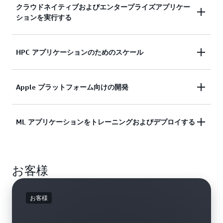
クラウドネイティブおよびエンタープライズアプリケー
ションを実行する
Amazon EC2 は、需要の高いビジネスニーズを満た
HPC アプリケーションのためのスケール
すために、セキュアで信頼性の高い、高性能で費用
対効果の高いコンピューティングインフラストラク
HPC アプリケーションをより速く、コスト効率よ
Apple プラットフォーム向けの開発
チャを提供します。
く実行するために必要なオンデマンドのインフラス
トラクチャとキャパシティにアクセスします。
ビジネスエンタープライズアプリケーションの
オンデマンドで macOS ワークロードの構築、テス
ML アプリケーションをトレーニングおよびデプロイする
AWS への移行
ト、および署名を行います。数分で環境にアクセス
AWS での HPC についての詳細
でき、必要に応じてキャパシティを動的にスケール
Amazon EC2 は、ML プロジェクトの料金パフォー
でき、AWS の従量制料金の恩恵を享受できます。
お客様
マンスの最適化に特化した、コンピューティング、
ネットワーク (最大 400 Gbps)、およびストレージ
EC2 Mac インスタンスの詳細
サービスの幅広い選択肢を提供します。
お客様
ML インフラストラクチャの詳細