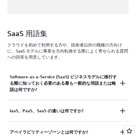
SaaS 用語集
クラウドを初めて利用する方や、技術者以外の職種の方向け
に、SaaS モデルに事業を方向転換する際によく寄せられる質問
への回答を用意しています。
Software-as-a-Service (SaaS) ビジネスモデルに移行す
る際に知っておく必要のある最も一般的な用語または略
語は何ですか?
アプリケーション
Software-as-a-service (SaaS):
IaaS、PaaS、SaaS の違いは何ですか?
をコンピュータにインストールするのではなく、イ
ンターネット経由でアプリケーションへのアクセス
を提供するソフトウェア配信モデル。
Infrastructure-as-a-Service (IaaS)、Platform-as-a-
アベイラビリティーゾーンとは何ですか?