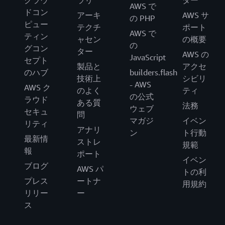
クラウ
ラリ
ター
AWS で
ドコン
アーキ
AWS サ
の PHP
ピュー
テクチ
ポート
AWS で
ティン
ャセン
の概要
の
グコン
ター
AWS の
JavaScript
セプト
製品と
アクセ
のハブ
builders.flash
技術上
シビリ
- AWS
AWS ク
のよく
ティ
の公式
ラウド
ある質
法務
ウェブ
セキュ
問
マガジ
イベン
リティ
アナリ
ン
ト行動
最新情
ストレ
規範
報
ポート
イベン
ブログ
AWS パ
トの利
プレス
ートナ
用規約
リリー
ー
ス