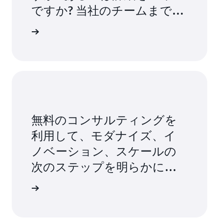
融市場監督局通達の証明。
域。
ですか? 当社のチームまでお
す。
AWS Key Management Service:
データの暗号化やデ
AWS コンプライアンスプログラム:
クラウドのセキ
ジタル署名に使用するキーを作成し、管理しま
問い合わせください
ュリティとコンプライアンスに対処するために
リソース
い合わせ
す。
リージョンとアベイラビリティーゾーン:
マップを
リソース
AWS で実施されている強固な統制の詳細。
ご覧ください。
金融機関のコンプライアンスに関するよくある質
AWS Compliance Quick Starts:
さまざまな一般的な
データプライバシーに関する FAQ:
AWS のデータプ
AWS セキュリティ、アイデンティティ、コンプラ
問:
AWS を使用するドイツの金融機関によく寄せら
テクノロジーカテゴリや業界を対象とした AWS ク
データセンター:
AWS データセンターの境界、イン
ライバシーに関するよくある質問。
イアンス:
セキュリティのユースケースと、データ
れる質問。
ラウドへの自動リファレンスデプロイ。
フラストラクチャ、データレイヤー、および環境レ
保護、ID とアクセス管理などに関する当該 AWS サ
イヤーに関する広範な情報。
Gaia-X への AWS の参加:
次世代のデータインフラ
ービスの概要です。
金融サービスのコンプライアンスとセキュリティ:
AWS Encryption Updates:
暗号化ツールと戦略に関
ストラクチャの標準を定義するのに役立つ EU のイ
無料のコンサルティングを
この概要では、金融機関がクラウドを安全にナビゲ
する最新のインサイトとガイダンス。
ニシアチブ。
AWS Well-Architected:
クラウドアーキテクトがア
ートするために必要なすべてのリソースと手順につ
利用して、モダナイズ、イ
プリケーションやワークロード向けに高い安全性、
いて考察します。
ノベーション、スケールの
AWS と EU のお客様データの概要:
データ管理とデ
AWS Control Tower のデータレジデンシーガードレ
性能、障害耐性、効率性を備えたインフラストラク
ータレジデンシー、データプライバシー、データ主
次のステップを明らかにし
ール:
データレジデンシー要件を単一アカウント環
チャを構築する際に役立ちます。
金融サービス向けクラウドガバナンス:
お客様が
権、セキュリティにわたるサービスを始めとする重
境とマルチアカウント環境に適用できるコントロー
ましょう
AWS 環境を管理およびガバナンスのためのプロセ
要で機密性の高いアセットを保護するための AWS
ストする
ルに変換するシンプルな方法。
AWS Artifact:
AWS のセキュリティおよびコンプラ
スを確立し、ツールを選択できるよう支援します。
の取り組み。
イアンスレポート、および一部のオンライン契約へ
AWS カスタマーアグリーメント:
サービス提供への
のオンデマンドアクセス。