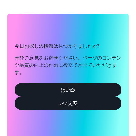
AWS Artifact:
お客様にとって重要なコンプライアン
アクセスと利用を規定する利用規約。
ス関連情報の一元的なリソースです。AWS Artifact
AWS と EU のデータ転送により、顧客データを保護
では、AWS からのセキュリティおよびコンプライ
AWS サービスのプライバシー機能
: 欧州連合司法裁
するための取り組みが強化されました。
法執行機関
アンスレポートと特定のオンライン契約にオンデマ
判所の Schrems II の判決に従ったデータ転送評価に
からの要求への異議申し立てと必要最低限の開示に
ンドでアクセスできます。
使用できる AWS のサービスの主要なプライバシー
ついての詳細です。
機能、および転送ツールの補強対策に関する欧州デ
今日お探しの情報は見つかりましたか?
AWS コンプライアンスプログラム:
ガバナンスに重
ータ保護委員会の推奨事項。
法執行機関の情報請求レポート:
Amazon が処理し
点を置いた監査に適した機能を始めとするクラウド
ぜひご意見をお寄せください。ページのコンテン
た法執行機関の要請を記載した報告書 (年 2 回発
のセキュリティとコンプライアンスに対処するため
ツ品質の向上のために役立てさせていただきま
CISPE データ保護行動規範:
CISPE Code は、クラウ
行)。
に AWS で実施されている強固な統制の詳細。
す。
ドインフラストラクチャサービスプロバイダーが、
GDPR に基づいてデータプロセッサに適用される要
はい
件を満たしていることを組織に保証します。
いいえ
AWS Nitro System
: 専用ハードウェアと軽量ハイパ
ーバイザーの組み合わせによりコンフィデンシャル
コンピューティングが実現し、オペレーターのアク
セスが制限されます。