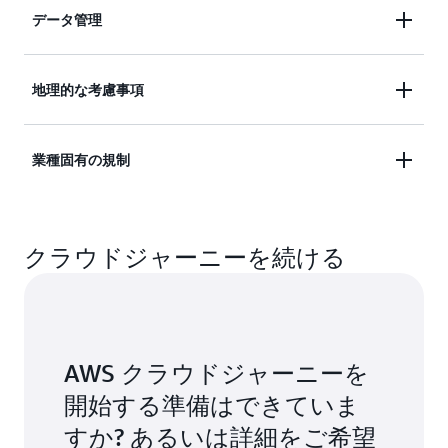
可用性を実現できるため、予期しないインシデント
AWS のお客様は、一般データ保護規則 (GDPR) を始
データ管理
から企業を隔離して保護することができます。
めとする EU データ保護法に従って、ヨーロッパか
AWS データ処理補遺条項 (DPA) の GDPR 準拠条件
ら米国およびその他の国にデータを転送できます。
は、他のほとんどのデータプライバシーおよび保護
AWS では、データにアクセスできるユーザー、デ
地理的な考慮事項
詳細については、このコンプライアンスウェブペー
法の要件を上回ります。そのため、ほとんどのデー
ータを保存して保護する場所と方法、データ主権の
ジをご覧ください。
タ保護法で義務付けられているもの (以上ではない
ニーズを満たす方法など、データを完全に制御でき
にしても) 同等のコンプライアンス基準を達成でき
データを保存する AWS リージョンを選択した後
業種固有の規制
ます。当社は、文書化された手順に従ってお客様の
米国内で事業を行う外国企業を含むすべての企業に
ます。
は、データを完全に管理できるようになります。こ
データを処理します。
適用されるクラウド法は、米国の法執行機関にデー
れにより、コンプライアンス要件とデータレジデン
タへの自由なアクセスを許可していません。これ
DPA は、お客様が AWS のサービスを利用して AWS
当社が第三者の枠組みを遵守していることは、以下
シー要件への対応が容易になります。法的に義務付
当社は、お客様の AWS アカウントにアップロード
は、米国の管轄区域内の犯罪に関連して求められる
クラウドジャーニーを続ける
アカウントにアップロードされた個人データを処理
を始めとする多くの国際認証機関や認定機関によっ
けられている場合を除き、お客様の同意なしにお客
されたデータを当社のサービスがどのように処理す
証拠にのみ適用されます。また、この法律に関する
する際に自動的に適用されます。
て認められています。
様のデータを移動することはありません。
るかについて透明性を保っています。当社の機能
詳細情報
もご用意しています。
は、お客様データの暗号化、削除、および処理の監
HIPAA、GDPR、フランスの個人健康データ保護
リソース
視に役立ちます。
リソース
リソース
(HDS)、クラウドコンピューティングコンプライア
AWS クラウドジャーニーを
ンスカタログ (C5)、スペインの政府基準 (ENS
AWS Cryptography Basics:
暗号化キーを作成および
AWS グローバルインフラストラクチャ
: 現在の AWS
これは AWS 責任共有モデルと AWS カスタマーアグ
開始する準備はできていま
データプライバシーセンター:
すべての AWS データ
high)、英国のサイバー脅威対策 (Cyber Essentials
管理するためのデベロッパーガイド。
リージョン、アベイラビリティーゾーン、ポイント
リーメントに基づいています。AWS サービスのプ
プライバシーリソース。
Plus)、英国の政府基準 (G-Cloud)、およびスイス金
すか? あるいは詳細をご希望
オブプレゼンス、およびサービスを提供する国と地
ライバシー機能では、さらに細部を決定できま