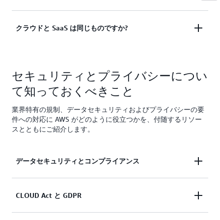
オンラインソフトウェアサー
サブスクリプション:
Service (PaaS)、Software-as-a-Service (SaaS) の違
ビスを定期的に購入し、一定のスケジュール (通常
いを理解することで、どのサービスセットがビジネ
は月次または年次) で請求する方法です。
AWS クラウドコンピューティングリソースは、物
クラウドと SaaS は同じものですか?
スに適しているかを判断することができます。
理的な場所に存在するリージョンとアベイラビリテ
SaaS 製品がサブスクリプショ
年間経常収益 (ARR):
ィーゾーン (AZ) と呼ばれる高可用性のデータセン
ンと定期的な収入源から毎年得られる総収益で
SaaS は一般的にクラウドサービスのサブセットで
IaaS はクラウド IT の基本要素から成るもので、通
ター施設に収容されています。
す。
すが、すべての SaaS アプリケーションがクラウド
常はネットワーキング機能、コンピュータ (仮想ま
セキュリティとプライバシーについ
で構築されているわけではありません。クラウドベ
SaaS 製品が毎月期待できる収
たは専用ハードウェア)、データストレージ領域が
月次経常収益 (MRR):
て知っておくべきこと
ースのサーバーにデプロイする前にローカルターミ
AZ は AWS リージョン内の個別の場所であり、他の
益を測定します。
含まれます。
ナルで構築できるものもあります。
AZ の障害から隔離されるように設計されていま
単一の顧客が取引関
ライフタイムバリュー (LTV):
業界特有の規制、データセキュリティおよびプライバシーの要
す。同じ AWS リージョン内の他の AZ にコスト効
係全体を通じて SaaS 製品にもたらす総収益です。
PaaS ベンダーは基盤となるインフラストラクチャ
件への対応に AWS がどのように役立つかを、付随するリソー
率が高く低レイテンシーのネットワーク接続を提供
スとともにご紹介します。
(通常はハードウェアとオペレーティングシステム)
一定期間内にサブスクリ
解約率 (チャーンレート):
すると同時に、お客様が高可用性、耐障害性、スケ
を管理するので、ユーザーはアプリケーションのデ
プションをキャンセルした顧客の割合。
ーラブルなアプリケーションやデータベースを運用
プロイと管理に集中できます。
SaaS では、紹介収益は、アフィリエイト
データセキュリティとコンプライアンス
紹介収益:
できるようにします。
プログラム、共同販売パートナーシップ、再販パー
SaaS アプリケーションはベンダーによって実行お
トナーシップなど、さまざまなソースから発生する
AZ 間のすべてのトラフィックは、同期レプリケー
よび管理されます。ほとんどの場合、この略語は、
AWS では、データ保護とセキュリティ要件への対
CLOUD Act と GDPR
可能性があります。
ションによって暗号化されます。また、AZ ではア
サードパーティー製のエンドユーザーアプリケーシ
応に重点を置いた 500 を超える機能とサービスを
プリケーションを簡単にパーティション分割して高
ョンを指しています。
提供しています。