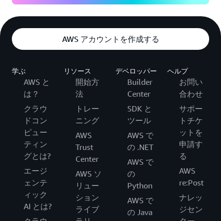
AWS アカウントを作成する
学ぶ
リソース
デベロッパー
ヘルプ
AWS と
開始方
Builder
お問い
は？
法
Center
合わせ
クラウ
トレー
SDK と
サポー
ドコン
ニング
ツール
トチケ
ピュー
ットを
AWS
AWS で
ティン
申請す
Trust
の .NET
グとは?
る
Center
AWS で
エージ
AWS
AWS ソ
の
ェンテ
re:Post
リュー
Python
ィック
ション
ナレッ
AWS で
AI とは?
ライブ
ジセン
の Java