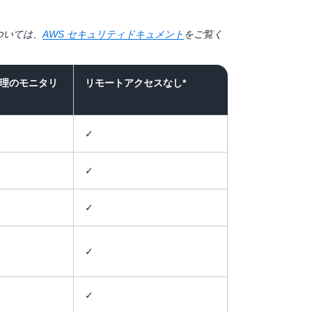
ついては、
AWS セキュリティドキュメント
をご覧く
理のモニタリ
リモートアクセスなし*
✓
✓
✓
✓
✓