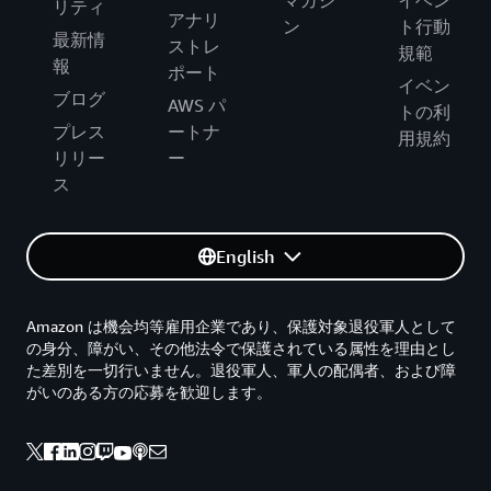
リティ
アナリ
ン
ト行動
最新情
ストレ
規範
報
ポート
イベン
ブログ
AWS パ
トの利
プレス
ートナ
用規約
リリー
ー
ス
English
Amazon は機会均等雇用企業であり、保護対象退役軍人として
の身分、障がい、その他法令で保護されている属性を理由とし
た差別を一切行いません。退役軍人、軍人の配偶者、および障
がいのある方の応募を歓迎します。