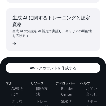
生成 AI に関するトレーニングと認定
資格
生成 AI の知識を AI 認定で実証し、キャリアの可能性
を広げる »
はこちら
AWS アカウントを作成する
学ぶ
リソース
デベロッパー
ヘルプ
AWS と
開始方
Builder
お問い
は？
法
Center
合わせ
クラウ
トレー
SDK と
サポー