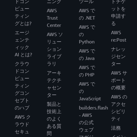
ドコン
ニング
ツール
トチケ
ピュー
ットを
AWS
AWS で
ティン
申請す
Trust
の .NET
グとは?
る
Center
AWS で
エージ
AWS
AWS ソ
の
ェンテ
re:Post
リュー
Python
ィック
ション
ナレッ
AWS で
AI とは?
ライブ
ジセン
の Java
クラウ
ラリ
ター
AWS で
ドコン
アーキ
AWS サ
の PHP
ピュー
テクチ
ポート
AWS で
ティン
ャセン
の概要
の
グコン
ター
AWS の
JavaScript
セプト
製品と
アクセ
のハブ
builders.flash
技術上
シビリ
- AWS
AWS ク
のよく
ティ
の公式
ラウド
ある質
法務
ウェブ
セキュ
問
マガジ
イベン