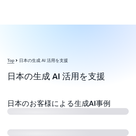
Top
日本の生成 AI 活用を支援
日本の生成 AI 活用を支援
野村ホールディングス株式会社 「生成AIで金融業務の
生産性向上させてる？」
日本のお客様による生成AI事例
ストックマーク株式会社 「これからの産業は生成AIで
どうなる？」
パルシステム連合会 「パートナーCECと目指す、サー
ビス提供の最適化とは？」