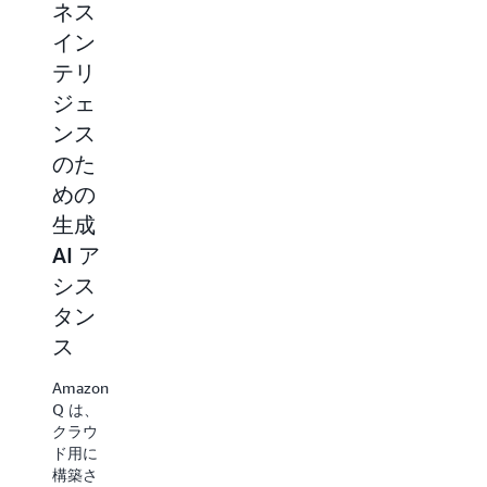
ネス
AI に
ライ
イン
よる
チェ
テリ
カス
ーン
ジェ
タマ
管理
ンス
ーサ
にお
のた
ービ
ける
めの
スの
生成
生成
支援
AI に
AI ア
よる
Amazon
シス
支援
Q は、
AWS ク
タン
Amazon
ラウド
ス
Q で
コンタ
は、ク
クトセ
Amazon
ラウド
ンター
Q は、
ベース
である
クラウ
のサプ
Amazon
ド用に
ライチ
Connect
構築さ
ェーン
に生成