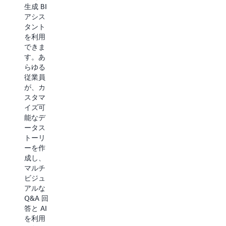
アルタ
生成 BI
るのに
イムで
アシス
役立ち
パーソ
タント
ます。
ナライ
を利用
これに
ズされ
できま
より、
た対応
す。あ
ユーザ
と推奨
らゆる
ーが関
アクシ
従業員
連情報
ョンを
が、カ
の検出
行いま
スタマ
結果に
す。カ
イズ可
費やす
スタマ
能なデ
時間を
ーサー
ータス
短縮
ビス向
トーリ
し、回
けの AI
ーを作
答を見
バーチ
成し、
つける
ャルア
マルチ
プロセ
シスタ
ビジュ
スを簡
ントに
アルな
素化し
より、
Q&A 回
て、
処理時
答と AI
AWS
間を短
を利用
Supply
縮して