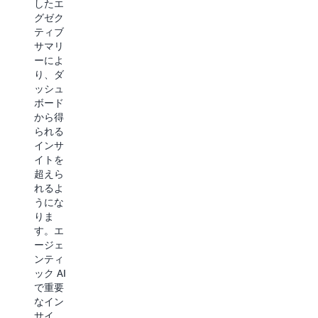
したエ
Chain
優れた
グゼク
の学
カスタ
ティブ
習、デ
マーサ
サマリ
プロ
ービス
ーによ
イ、設
を提供
り、ダ
定、ト
し、サ
ッシュ
ラブル
ービス
ボード
シュー
コスト
から得
ティン
を削減
られる
グに必
できま
インサ
要な時
す。
イトを
間を最
超えら
小限に
詳細
れるよ
抑える
うにな
ことが
りま
できま
す。エ
す。
ージェ
ンティ
詳細
ック AI
で重要
なイン
サイ