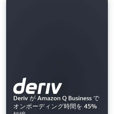
どのデータにどのような目的でアクセスできるかを
とができます。
決めるのはお客様です。ユーザーが Amazon Q 外か
ら特定の情報にアクセスすることを許可されていな
い場合、Amazon Q 内からその情報にアクセスする
こともできません。
Deriv が Amazon Q Business で
オンボーディング時間を 45%