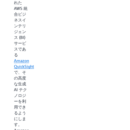
れた
管理ア
AI 機能
AWS 統
プリケ
を追加
合ビジ
ーショ
して、
ネスイ
ンであ
コンタ
ンテリ
る
AWS
クトセ
ジェン
Supply
ンター
ス (BI)
Chain
のエー
サービ
に高度
ジェン
スであ
な生成
トとエ
る
AI 機能
ンドカ
Amazon
を導入
スタマ
QuickSight
してい
ーをサ
で、そ
ます。
ポート
の高度
AWS
しま
な生成
Supply
す。
AI テク
Chain
Amazon
ノロジ
は、
Q in
ーを利
AWS
Connect
用でき
Supply
は、会
るよう
Chain
話から
にしま
データ
お客様
す。
レイク
の問題