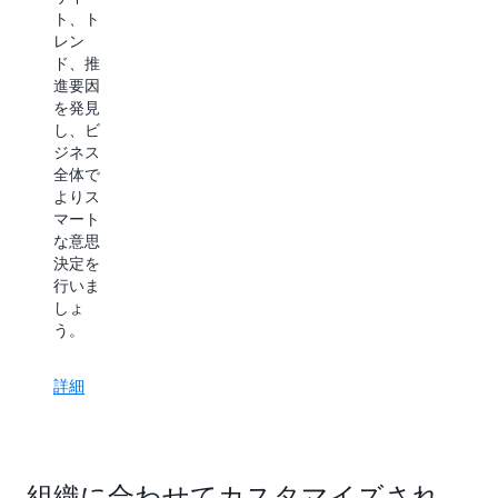
ト、ト
レン
ド、推
進要因
を発見
し、ビ
ジネス
全体で
よりス
マート
な意思
決定を
行いま
しょ
う。
詳細
組織に合わせてカスタマイズされ