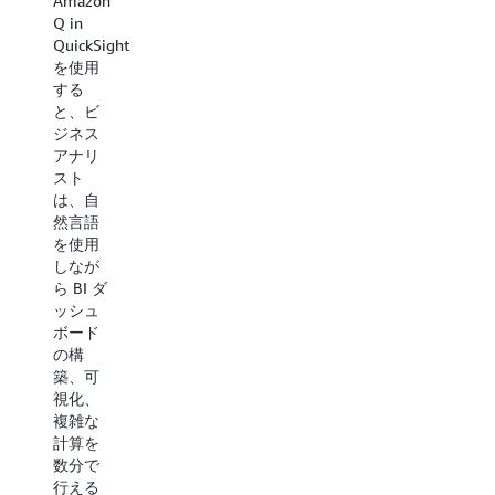
Amazon
のデー
を自動
Q in
タを分
的に検
QuickSight
析し、
出する
を使用
重要な
ととも
する
運用上
に、生
と、ビ
および
成 AI を
ジネス
財務上
活用
アナリ
の洞察
し、ナ
スト
を提供
レッジ
は、自
し、サ
リポジ
然言語
プライ
トリや
を使用
チェー
外部の
しなが
ンの緊
ウェブ
ら BI ダ
急の質
サイト
ッシュ
問に答
から得
ボード
えるこ
たお客
の構
とで、
様の情
築、可
サプラ
報やコ
視化、
イチェ
ンテン
複雑な
ーンを
ツを利
計算を
より効
用し
数分で
率的に
て、リ
行える
運用す