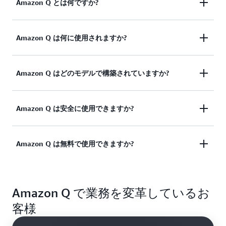
Amazon Q とは何ですか?
Amazon Q は組織での仕事の進め方を変えます。デ
Amazon Q は何に使用されますか?
ベロッパーは、コーディング、テスト、アップグレ
ード、トラブルシューティング、セキュリティスキ
Amazon Q は、インテリジェントなバーチャルアシ
Amazon Q はどのモデルで構築されていますか?
ャンなどのすべてのタスクに使用できます。ビジネ
スタントとして、すべてのビジネス部門にわたり、
スユーザーは、カスタマイズされた会話を行った
あらゆるレベルと能力の従業員が使用できます。
り、問題を解決したり、コンテンツを生成したり、
Amazon Q は Amazon Bedrock をベースに構築され
Amazon Q は安全に使用できますか?
Amazon Q と自然言語でチャットするだけで、ユー
アクションを実行したり、タスクを合理化したりで
ています。Amazon Bedrock は、Amazon や主要な
ザーはデジタルタスクに関する支援を受けることが
きます。さらに、Amazon Q は、エンタープライズ
AI 企業が提供する高性能な基盤モデル (FM) を選択
できます。例えば、ビジネスアナリストはこれを使
データリポジトリに接続してデータを論理的に要約
はい。Amazon Q は、エンタープライズクライアン
Amazon Q は無料で使用できますか?
できる、生成 AI アプリケーションを構築するため
用してダッシュボードを作成し、デベロッパーはコ
することで、従業員が企業ポリシー、製品情報、業
トのセキュリティ要件を満たすように構築されてい
の完全マネージド型サービスです。Amazon Q は複
ードを生成し、カスタマーサービスエージェントは
績、コードベース、従業員、その他の多くのトピッ
ます。Amazon Q は Amazon Bedrock 上に構築され
数の基盤モデルを使用してタスクを完了し、ロジッ
最適なソリューションを見つけることができます。
クなどのビジネスデータに関する質問への回答を簡
Amazon Q のほとんどの機能には月額料金がかかり
ているため、ユーザーは Amazon Bedrock に実装さ
クを使用してタスクをジョブに最適な基盤モデルに
さらに、チームは生成 AI アプリケーションを作成
単に得ることができるようにします。Amazon Q は
Amazon Q で業務を変革しているお
ます。一部の機能は、短期間無料で試用できる場合
れているコントロールを継承して、安全性、セキュ
ルーティングします。
して、ビジネス機能を自動化し、最も必要なところ
最初からセキュリティとプライバシーを念頭に置い
があります。詳しくは
料金ページ
を参照してくださ
リティ、および責任ある人工知能の使用を徹底して
客様
で効率を高めることもできます。
て構築されているため、組織は容易に生成 AI を使
い。
います。どの AWS サービスでもそうですが、誰が
用して生産性を高め、イノベーションを加速するこ