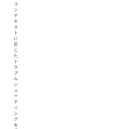
ス
ジ
リ
ス
コ
パ
ネ
テ
ト
ン
ー
ス
ィ
ラ
テ
ト
ニ
カ
ク
キ
へ
ー
ル
チ
ス
の
ズ
な
ャ
ト
24
に
ア
モ
に
時
合
プ
ニ
応
間
わ
リ
タ
じ
体
せ
ケ
リ
た
制
た
ー
ン
ト
の
戦
シ
グ
ラ
ア
略
ョ
と
ブ
ク
的
ン
積
ル
セ
な
の
極
シ
ス
ガ
継
的
ュ
を
イ
続
な
ー
活
ダ
的
問
テ
用
ン
な
題
ィ
し
ス
運
の
ン
て、
で
用
検
グ
ク
ク
を
出
を
ラ
ラ
維