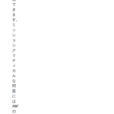
の
ズ
タ
Unified
で
バ
サ
リ
Operations
き
ラ
ポ
ン
は、
ま
ン
ー
グ
エ
す。
ス
ト
5
キ
ミ
を
で
分
ス
ッ
取
は、
以
パ
シ
る
専
内
ー
ョ
手
任
の
ト
ン
助
の
イ
主
ク
け
テ
ン
導
リ
を
ク
シ
の
テ
す
ニ
デ
回
ィ
る
カ
ン
復
カ
指
ル
ト
力
ル
定
ア
対
レ
な
さ
カ
応
ビ
問
れ
ウ
A
ュ
題
た
ン
サ
ー、
に
専
ト
ー
24
は
門
マ
ビ
時
AWS
家
ネ
ス
間
の
か