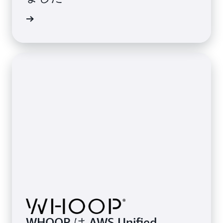
例を読む
WHOOP は AWS Unified