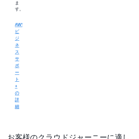
固
シ
貫
ま
な
ョ
性
す。
セ
ン
の
キ
に
あ
AWS
ュ
集
る
ビ
リ
中
パ
テ
で
ジ
フ
ィ
き
ネ
ォ
プ
事
ー
ス
ラ
業
マ
サ
ク
の
ン
ポ
テ
中
ス
ー
ィ
断
を
ト
ス
を
実
+
を
最
現
の
維
小
す
詳
持
限
る
し
に
細
の
な
抑
に
が
え
役
ら
な
立
イ
が
ち
お客様のクラウドジャーニーに適し
ノ
ら
ま