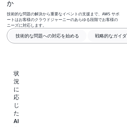
か
技術的な問題の解決から重要なイベントの支援まで、AWS サポ
ートはお客様のクラウドジャーニーのあらゆる段階でお客様の
ニーズに対応します。
技術的な問題への対応を始める
戦略的なガイダ
状
戦
ミ
積
況
略
ッ
極
に
的
シ
的
応
な
ョ
な
じ
ガ
ン
コ
た
イ
ク
ス
AI
ダ
リ
ト