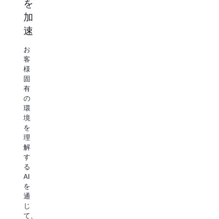
を
っ
ン
Trusted
Advisor
加
て
ト
の
速
ク
な
レ
リ
ラ
運
コ
ス
お
メ
ク
ウ
用
客
ン
の
様
ド
を
デ
高
固
ー
の
構
い
有
シ
イ
成
築
の
ョ
ベ
環
功
す
ン
ン
境
と
ト
を
る
を
請
時
理
加
求
で
継
解
サ
速
も
続
す
ポ
ミ
的
る
ー
お
ッ
な
AI
ト
客
シ
イ
を
の
様
ョ
ン
通
エ
の
ン
フ
じ
キ
ビ
ク
ラ
て、