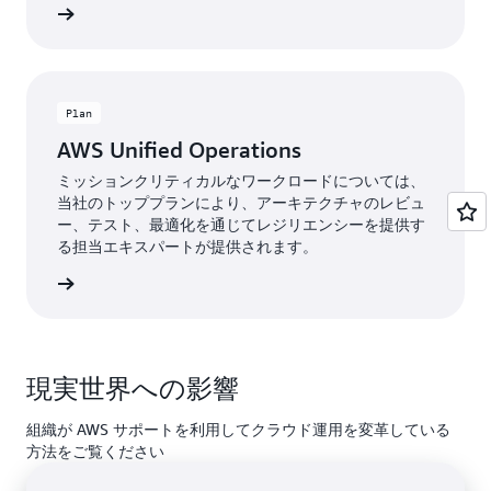
詳
ズ
詳細
細
サ
ポ
ー
ト
Plan
の
AWS Unified Operations
詳
ミッションクリティカルなワークロードについては、
細
当社のトッププランにより、アーキテクチャのレビュ
に
ー、テスト、最適化を通じてレジリエンシーを提供す
つ
る担当エキスパートが提供されます。
い
て
詳細
の
詳
細
現実世界への影響
組織が AWS サポートを利用してクラウド運用を変革している
方法をご覧ください