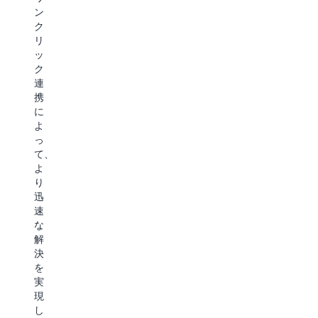
ス
が
威
ン
パ
で
の
ク
ー
き
自
リ
ト
ま
動
ッ
主
す
検
ク
導
こ
出
連
の
れ
を
携
イ
に
主
に
ン
よ
導
よ
シ
り
し
っ
デ
お
て、
て、
ン
客
重
よ
ト
様
要
り
対
の
な
迅
応
チ
ワ
速
を
ー
ー
な
行
ム
ク
解
う
は
ロ
決
こ
イ
ー
を
と
ノ
ド
実
で、
ベ
で
現
強
ー
一
し