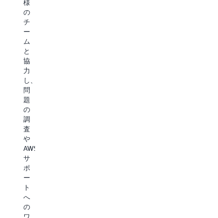
し
様
年
雑
た
の
中
な
ト
チ
無
移
ラ
ー
休
行
ブ
ム
の
や
ル
と
ア
モ
シ
協
ク
ダ
ュ
力
セ
ナ
ー
し、
ス
イ
テ
問
を
ズ
ィ
題
取
を
ン
の
得
自
グ、
調
し、
信
お
査
自
を
よ
や
動
持
び
AWS
脅
っ
セ
サ
威
て
キ
ポ
検
進
ュ
ー
出
め
リ
ト
と
る
テ
へ
エ
こ
ィ
の
キ
と
脅
ワ