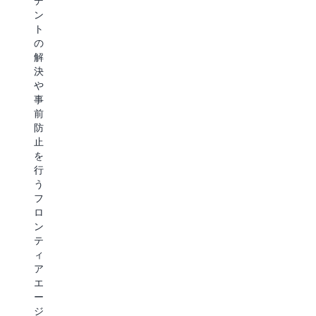
デ
ー
イ
し
断
ン
ド
ダ
ま
を
ト
固
ン
す
防
の
有
ス、
エ
ぐ
解
の
Well-
キ
の
決
最
Architected
ス
に
や
適
評
パ
役
事
化
価、
ー
立
前
を
お
ト
つ
防
取
よ
に
ギ
止
得
び
よ
ャ
を
し
セ
る
ッ
行
ま
キ
導
プ
う
す。
ュ
入
を
フ
リ
サ
特
ロ
テ
ポ
定
AWS
ン
ィ
ー
し
テ
サ
の
ト
ま
ィ
ポ
最
包
す。
ア
ー
適
括
AWS
エ
ト
化
的
の
ー
プ
を
な
エ
ジ