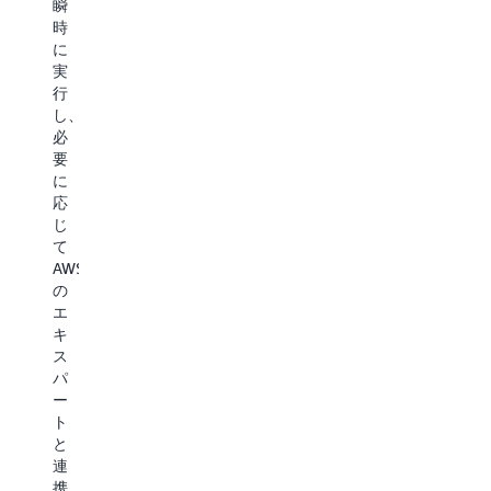
を
瞬
ウ
ウ
持
通
時
ド
ド
し
じ
に
の
ジ
ま
て、
実
ROI
ャ
す
回
行
を
ー
A
復
し、
最
ニ
Un
力
必
大
ー
Op
の
要
化
を
は
あ
に
し
変
包
る
応
ま
革
括
ク
じ
す。
し
的
ラ
て
パ
ま
な
ウ
AWS
フ
し
24
ド
の
ォ
ょ
時
運
エ
ー
う。
間
用
キ
マ
エ
年
を
ス
ン
ン
中
構
パ
ス
タ
無
築
ー
と
ー
休
し
ト
コ
プ
の
ま
と
ス
ラ
モ
す。
連
ト
イ
ニ
AWS
携