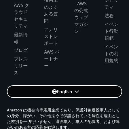
技術上
シビリ
- AWS
AWS ク
のよく
ティ
の公式
ラウド
ある質
法務
ウェブ
セキュ
問
マガジ
イベン
リティ
アナリ
ン
ト行動
最新情
ストレ
規範
報
ポート
イベン
ブログ
AWS パ
トの利
プレス
ートナ
用規約
リリー
ー
ス
English
Amazon は機会均等雇用企業であり、保護対象退役軍人として
の身分、障がい、その他法令で保護されている属性を理由とし
た差別を一切行いません。退役軍人、軍人の配偶者、および障
がいのある方の応募を歓迎します。