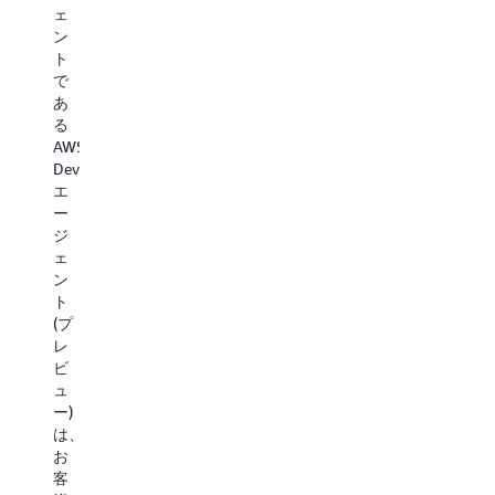
ラ
提
計
キ
ェ
供
ン
画
ス
ン
し
ガ
の
パ
ト
ま
イ
ー
詳
で
す。
ダ
ト
細
あ
セ
ン
の
る
を
キ
ス
専
AWS
見
ュ
お
任
DevOps
る
リ
よ
チ
エ
テ
び
ー
ー
ィ
継
ム
ジ
ス
続
は、
ェ
ペ
的
積
ン
シ
な
極
ト
ャ
運
的
(プ
リ
用
な
レ
ス
対
評
ビ
ト
象
価、
ュ
へ
を
AI
ー)
の
通
を
は、
24
じ
活
お
時
て
用
客
間
複