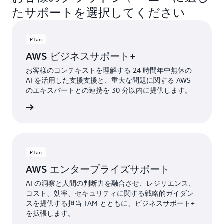
ベ
確
す。
たサポートを選択してください
ー
実
シ
に
AWS
ョ
実
Plan
Unified
ン
行
AWS ビジネスサポート+
Operations
を
で
実
の
き
お客様のコンテキストを理解する 24 時間年中無休の
現
る
詳
AI を活用した支援支援と、重大な問題に関する AWS
で
よ
細
のエキスパートとの連携を 30 分以内に提供します。
き
う
ま
支
詳細
す。
援
さ
れ
AWS
ま
エ
Plan
す
ン
AWS エンタープライズサポート
タ
A
AI の洞察と人間の判断力を融合させ、レジリエンス、
ー
Un
コスト、効率、セキュリティに関する戦略的ガイダン
プ
スを提供する担当 TAM とともに、ビジネスサポート+
Op
ラ
を拡張します。
の
イ