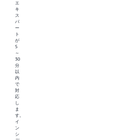
ー
の
年
エ
ら、
ジ
エ
中
キ
自
ャ
キ
無
ス
動
ー
ス
休
パ
コ
が、
パ
の
ー
ス
お
ー
モ
ト
ト
客
ト
ニ
が
分
様
に
タ
5
析、
の
よ
リ
～
戦
目
る
ン
30
略
的
積
グ、
分
的
に
極
お
以
な
合
的
よ
内
FinOps
っ
な
び
で
ガ
た
リ
テ
対
イ
ア
ス
ス
応
ダ
ー
ク
ト
し
ン
キ
の
を
ま
ス、
テ
特
提
す。
ワ
ク
定
供
イ
ー
チ
を
し
ン
ク
ャ
提
て、
シ
ロ
ガ
供
中