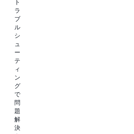
ト
ン
テ
管
ラ
ス
ィ
理
ブ
と
カ
で
ル
強
ル
ク
シ
化
な
ラ
ュ
さ
信
ウ
ー
れ
頼
ド
テ
た
性
の
ィ
セ
を
ROI
ン
キ
備
を
グ
ュ
え
最
で
リ
た
大
問
テ
レ
化
題
ィ
ジ
す
解
に
リ
る
決
よ
エ
AWS