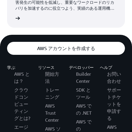
害発生の可能性を低減し、重要なワークロードのリカ
バリを加速するのに役立つよう、実績のある運用機
能、高度なモニタリング機能、インシデント管理機能
詳細
を活用します。
AWS アカウントを作成する
学ぶ
リソース
デベロッパー
ヘルプ
AWS と
開始方
Builder
お問い
は？
法
Center
合わせ
クラウ
トレー
SDK と
サポー
ドコン
ニング
ツール
トチケ
ピュー
ットを
AWS
AWS で
ティン
申請す
Trust
の .NET
グとは?
る
Center
AWS で
エージ
AWS
AWS ソ
の