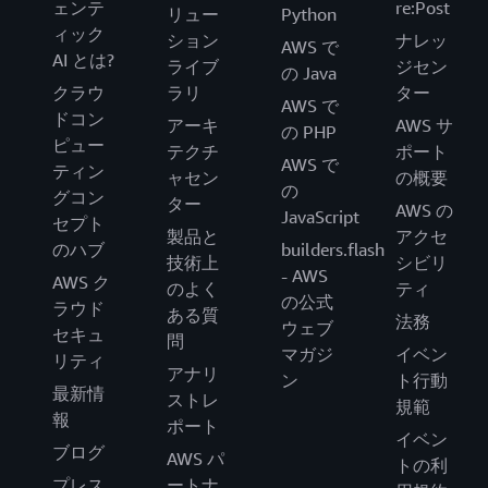
ェンテ
re:Post
リュー
Python
ィック
ション
ナレッ
AWS で
AI とは?
ライブ
ジセン
の Java
クラウ
ラリ
ター
AWS で
ドコン
アーキ
AWS サ
の PHP
ピュー
テクチ
ポート
AWS で
ティン
ャセン
の概要
の
グコン
ター
AWS の
JavaScript
セプト
製品と
アクセ
のハブ
builders.flash
技術上
シビリ
- AWS
AWS ク
のよく
ティ
の公式
ラウド
ある質
法務
ウェブ
セキュ
問
マガジ
イベン
リティ
アナリ
ン
ト行動
最新情
ストレ
規範
報
ポート
イベン
ブログ
AWS パ
トの利
プレス
ートナ