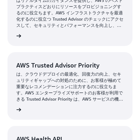
はリアルタイムのガイダンスを提供し、AWS のベスト
プラクティスどおりにリソースをプロビジョニングす
るのに役立ちます。AWS インフラストラクチャを最適
化するのに役立つ Trusted Advisor のチェックにアクセ
スして、セキュリティとパフォーマンスを向上し、総
コストを削減し、サービスの制限をモニタリングしま
Advisor
す。
AWS Trusted Advisor Priority
は、クラウドデプロイの最適化、回復力の向上、セキ
ュリティギャップへの対処のために、お客様が極めて
重要なレコメンデーションに注力するのに役立ちま
す。AWS エンタープライズサポートのお客様が利用で
きる Trusted Advisor Priority は、AWS サービスの機械
的に生成されるチェックだけでなく、AWS アカウント
Priority
チームからの優先順位付けされたコンテキストに基づ
くレコメンデーションを提供します。
AWS Health API