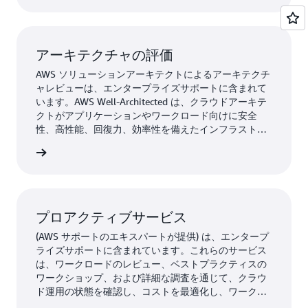
アーキテクチャの評価
AWS ソリューションアーキテクトによるアーキテクチ
ャレビューは、エンタープライズサポートに含まれて
います。AWS Well-Architected は、クラウドアーキテ
クトがアプリケーションやワークロード向けに安全
性、高性能、回復力、効率性を備えたインフラストラ
クチャを構築する際に役立ちます。このフレームワー
itected
クは、お客様とパートナーがアーキテクチャを評価
し、時間とともにスケーリングできる設計を実装する
ための一貫したアプローチを提供します。
プロアクティブサービス
(AWS サポートのエキスパートが提供) は、エンタープ
ライズサポートに含まれています。これらのサービス
は、ワークロードのレビュー、ベストプラクティスの
ワークショップ、および詳細な調査を通じて、クラウ
ド運用の状態を確認し、コストを最適化し、ワークロ
ードを効率的にスケーリングするのに役立ちます。