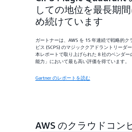
州
しての地位を最長期間
ナッシュビル、テネシ
ワシントンD.C.
ー州
め続けています
ガートナーは、AWS を 15 年連続で戦略的
ビス (SCPS) のマジッククアドラントリーダ
本レポートで取り上げられた 8 社のベンダ
能力」において最も高い評価を得ています。
Gartner のレポートを読む
AWS のクラウドコ