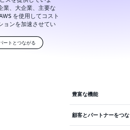
企業、大企業、主要な
AWS を使用してコスト
ションを加速させてい
パートとつながる
豊富な機能
顧客とパートナーをつな
コンピューティング、スト
ラクチャテクノロジーから
析、IoT などの新しいテ