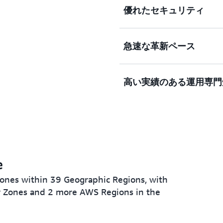
優れたセキュリティ
ロバイダーよりもはるかに
AWS には非常に活発で
能を備えています。
ものアクティブなお客様と
より速
存のアプリケーションをク
界で、スタートアップ、大
急速な革新ペース
べて構築することが可能で
問わず考えつく限りの場面で
AWS のクラウドコンピ
ーネットワーク (
る柔軟性とセキュリティを
APN
) 
ステムインテグレーターと
アインフラストラクチャは
AWS サービスは非常に充
高い実績のある運用専門
何万もの独立系ソフトウェア
の高い組織のセキュリティ
AWS を使用すると、最
さまざまな種類のアプリケ
れは、300を超えるセキ
と革新を行うことができま
ースを提供しているため、
サービスと機能を備え、
用できるまったく新しいテ
1
コストとパフォーマンスを
認証をサポートする豊富な
ョンのペースを絶えず加速さ
AWS は、成長を続ける
られています
Lambda の発売により
ュリティとパフォーマンス
。
しました。これにより、デ
比類のない経験をお客様の
したり管理することなくコ
だけます。17 年以上にわ
e
た、AWS は Amazon S
さまざまなユースケースで
型の機械学習サービスによ
AWS は、大変豊富な運
Zones within 39 Geographic Regions, with
ても日常的に機械学習を使
ty Zones and 2 more AWS Regions in the