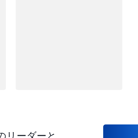
シコ
ティ、
フォル
ントン
インデ
ミズー
ロリダ
タリオ
ant のリーダーと