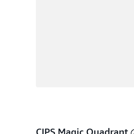
ケレタロ、メキ
ルニア州
ソルトレイクシ
ヒューストン、テキサ
ユタ州
ス州
サンノゼ、カリ
ジャクソンビル、フロ
ニア州
リダ州
シアトル、ワシ
カンザスシティ、ミズ
州
ーリ州
サウスベンド、
ロサンゼルス、カリフ
ィアナ州
ォルニア州
セントルイス、
マイアミ、フロリダ州
リ州
ミネアポリス、ミネソ
タンパベイ、フ
タ州
州
モントリオール、ケベ
トロント、オン
CIPS Magic Quadr
ック州