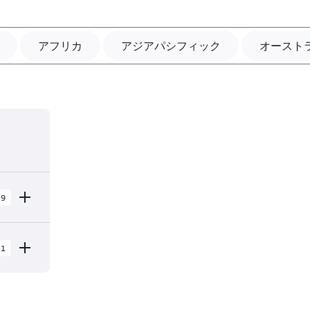
アフリカ
アジアパシフィック
オースト
9
31
地域 内
31 個