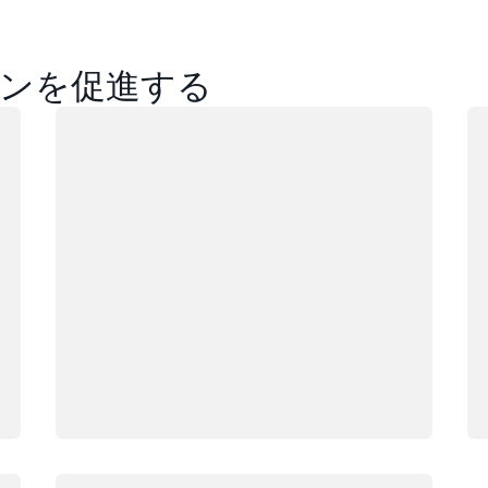
3 個
ます。
ンを促進する
ニュー
ロード中
ロ
ニュー
リフォ
アリゾ
ア、ペ
オレゴ
ロード中