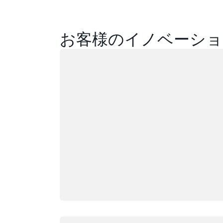
の エッジネットワークロケーション および 
の エッジキャッシュロケーション があり
メキシコ (中部)
お客様のイノベーショ
米国西部 (北カリフォルニア)
アッシュバーン、バー
ニューヨーク、
ジニア州
ヨーク州
米国東部 (バージニア北部)
ロード中
Atlanta. GA
ニューアーク、
米国東部 (オハイオ)
ジャージー州
ボストン、マサチュー
米国西部 (オレゴン)
セッツ州
パロアルト、カ
利用可能
近日リリース予定
ルニア州
シカゴ、イリノイ州
フェニックス、
コロンバス、オハイオ
ナ州
州
フィラデルフィ
ダラス/フォートワー
ンシルベニア州
ス、テキサス州
ポートランド、
デンバー、コロラド州
ン州
ヘイワード、カリフォ
ロード中