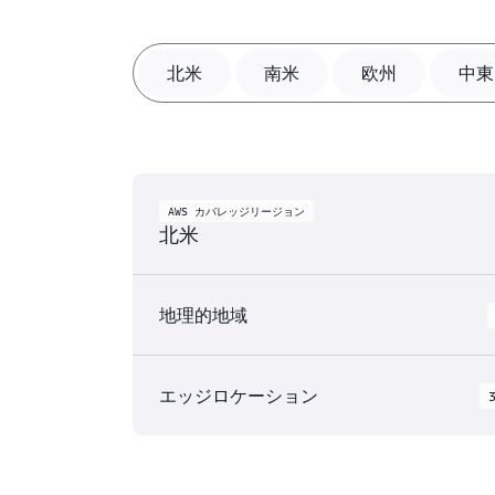
北米
南米
欧州
中東
AWS カバレッジリージョン
北米
地理的地域
AWS GovCloud (米国東部)
エッジロケーション
AWS GovCloud (米国西部)
北米 の AWS クラウドでは 9 個の 地理的
カナダ (中部)
に 31 個の アベイラビリティーゾーン と、
カナダ西部 (カルガリー)