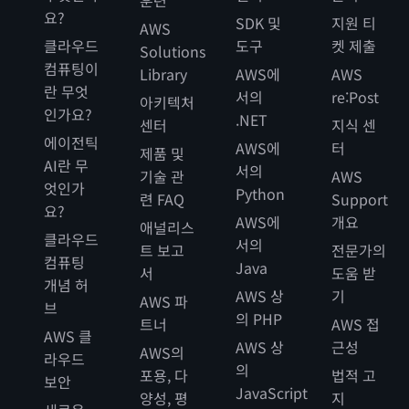
훈련
요?
SDK 및
지원 티
AWS
클라우드
도구
켓 제출
Solutions
컴퓨팅이
Library
AWS에
AWS
란 무엇
서의
re:Post
아키텍처
인가요?
.NET
센터
지식 센
에이전틱
AWS에
터
제품 및
AI란 무
서의
기술 관
AWS
엇인가
Python
련 FAQ
Support
요?
AWS에
개요
애널리스
클라우드
서의
트 보고
전문가의
컴퓨팅
Java
서
도움 받
개념 허
AWS 상
기
AWS 파
브
의 PHP
트너
AWS 접
AWS 클
AWS 상
근성
AWS의
라우드
의
포용, 다
법적 고
보안
JavaScript
양성, 평
지