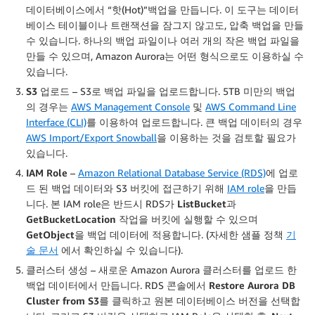
데이터베이스에서 “핫(Hot)”백업을 만듭니다. 이 도구는 데이터
베이스 테이블이나 트랜잭션을 잠그지 않고도, 압축 백업을 만들
수 있습니다. 하나의 백업 파일이나 여러 개의 작은 백업 파일을
만들 수 있으며, Amazon Aurora는 어떤 형식으로도 이용하실 수
있습니다.
S3 업로드
– S3로 백업 파일을 업로드합니다. 5TB 미만의 백업
의 경우는
AWS Management Console
및
AWS Command Line
Interface (CLI)
를 이용하여 업로드합니다. 큰 백업 데이터의 경우
AWS Import/Export Snowball
을 이용하는 것을 검토할 필요가
있습니다.
IAM Role
–
Amazon Relational Database Service (RDS)
에 업로
드 된 백업 데이터와 S3 버킷에 접근하기 위해
IAM role
을 만듭
니다. 본 IAM role은 반드시 RDS가
ListBucket
과
GetBucketLocation
작업을 버킷에 실행할 수 있으며
GetObject
을 백업 데이터에 적용합니다. (자세한 샘플 정책
기
술 문서
에서 확인하실 수 있습니다).
클러스터 생성
– 새로운 Amazon Aurora 클러스터를 업로드 한
백업 데이터에서 만듭니다. RDS 콘솔에서
Restore Aurora DB
Cluster from S3
를 클릭하고 원본 데이터베이스 버전을 선택합