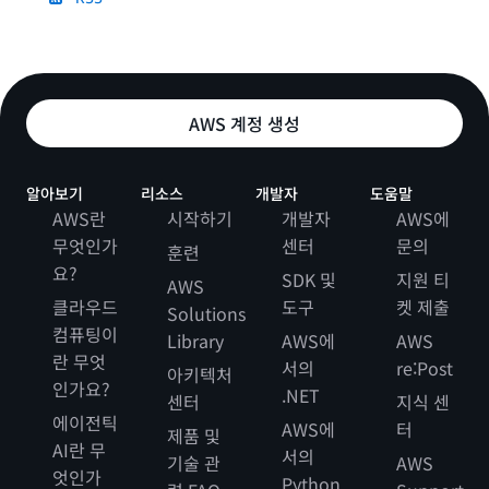
AWS 계정 생성
알아보기
리소스
개발자
도움말
AWS란
시작하기
개발자
AWS에
무엇인가
센터
문의
훈련
요?
SDK 및
지원 티
AWS
클라우드
도구
켓 제출
Solutions
컴퓨팅이
Library
AWS에
AWS
란 무엇
서의
re:Post
아키텍처
인가요?
.NET
센터
지식 센
에이전틱
AWS에
터
제품 및
AI란 무
서의
기술 관
AWS
엇인가
Python