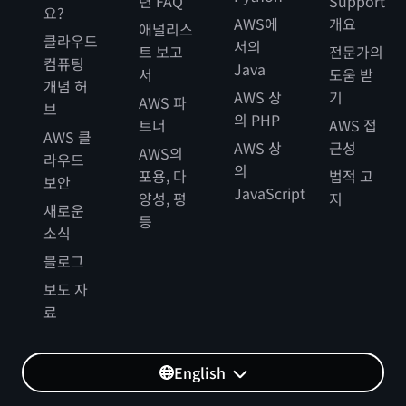
련 FAQ
Support
요?
AWS에
개요
애널리스
클라우드
서의
트 보고
전문가의
컴퓨팅
Java
서
도움 받
개념 허
AWS 상
기
AWS 파
브
의 PHP
트너
AWS 접
AWS 클
AWS 상
근성
AWS의
라우드
의
포용, 다
법적 고
보안
JavaScript
양성, 평
지
새로운
등
소식
블로그
보도 자
료
English