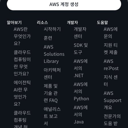
AWS 계정 생성
알아보기
리소스
개발자
도움말
AWS란
시작하기
개발자
AWS에
무엇인가
센터
문의
훈련
요?
SDK 및
지원 티
AWS
클라우드
도구
켓 제출
Solutions
컴퓨팅이
Library
AWS에
AWS
란 무엇
서의
re:Post
아키텍처
인가요?
.NET
센터
지식 센
에이전틱
AWS에
터
제품 및
AI란 무
서의
기술 관
AWS
엇인가
Python
련 FAQ
Support
요?
AWS에
개요
애널리스
클라우드
서의
트 보고
전문가의
컴퓨팅
Java
서
도움 받
개념 허