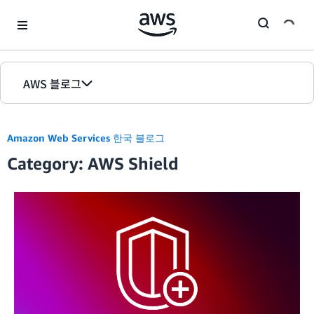
Skip to Main Content
AWS 블로그
홈
Amazon Web Services 한국 블로그
에디션
Category: AWS Shield