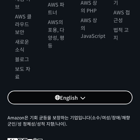
AWS 상
기
AWS 파
브
의 PHP
트너
AWS 접
AWS 클
AWS 상
근성
AWS의
라우드
의
포용, 다
법적 고
보안
JavaScript
양성, 평
지
새로운
등
소식
블로그
보도 자
료
English
Amazon은 기회 균등을 보장하는 기업입니다(소수/여성/장애/재향
군인/성 정체성/성적 지향/나이).