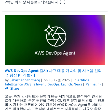
2백만 회 이상 다운로드되었습니다. […]
AWS DevOps Agent 출시: 사고 대응 가속화 및 시스템 신뢰
성 향상 (미리보기)
by
Sébastien Stormacq
on
15 12월 2025
in
Artificial
Intelligence
,
AWS re:Invent
,
DevOps
,
Launch
,
News
Permalink
Share
오늘, 과거 인시던트와 운영 패턴을 체계적으로 분석하여 인시던
트에 대응하고, 근본 원인을 파악하고, 향후 문제를 예방할 수 있도
록 지원하는 프론티어 에이전트인 AWS DevOps Agent를 미리보
기로 발표합니다. 프런티어 에이전트는 자율적이고 대규모 확장