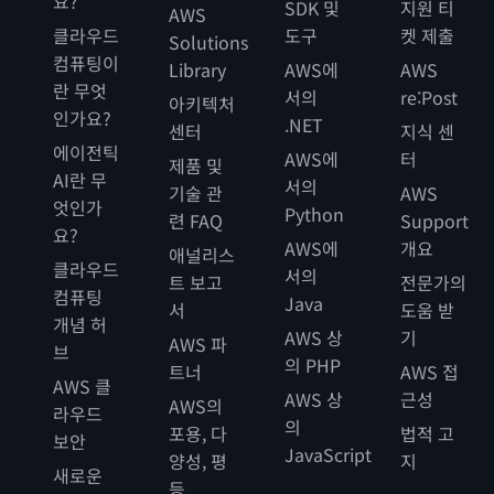
요?
SDK 및
지원 티
AWS
클라우드
도구
켓 제출
Solutions
컴퓨팅이
Library
AWS에
AWS
란 무엇
서의
re:Post
아키텍처
인가요?
.NET
센터
지식 센
에이전틱
AWS에
터
제품 및
AI란 무
서의
기술 관
AWS
엇인가
Python
련 FAQ
Support
요?
AWS에
개요
애널리스
클라우드
서의
트 보고
전문가의
컴퓨팅
Java
서
도움 받
개념 허
AWS 상
기
AWS 파
브
의 PHP
트너
AWS 접
AWS 클
AWS 상
근성
AWS의
라우드
의
포용, 다
법적 고
보안
JavaScript
양성, 평
지
새로운
등