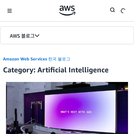
Skip to Main Content
AWS 블로그
홈
Amazon Web Services 한국 블로그
에디션
Category: Artificial Intelligence