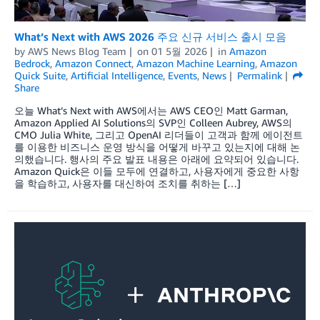
What’s Next with AWS 2026 주요 신규 서비스 출시 모음
by
AWS News Blog Team
on
01 5월 2026
in
Amazon
Bedrock
,
Amazon Connect
,
Amazon Machine Learning
,
Amazon
Quick Suite
,
Artificial Intelligence
,
Events
,
News
Permalink
Share
오늘 What’s Next with AWS에서는 AWS CEO인 Matt Garman,
Amazon Applied AI Solutions의 SVP인 Colleen Aubrey, AWS의
CMO Julia White, 그리고 OpenAI 리더들이 고객과 함께 에이전트
를 이용한 비즈니스 운영 방식을 어떻게 바꾸고 있는지에 대해 논
의했습니다. 행사의 주요 발표 내용은 아래에 요약되어 있습니다.
Amazon Quick은 이들 모두에 연결하고, 사용자에게 중요한 사항
을 학습하고, 사용자를 대신하여 조치를 취하는 […]