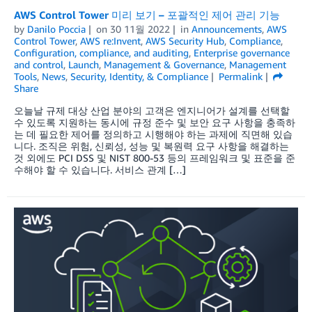
AWS Control Tower 미리 보기 – 포괄적인 제어 관리 기능
by
Danilo Poccia
on
30 11월 2022
in
Announcements
,
AWS
Control Tower
,
AWS re:Invent
,
AWS Security Hub
,
Compliance
,
Configuration, compliance, and auditing
,
Enterprise governance
and control
,
Launch
,
Management & Governance
,
Management
Tools
,
News
,
Security, Identity, & Compliance
Permalink
Share
오늘날 규제 대상 산업 분야의 고객은 엔지니어가 설계를 선택할
수 있도록 지원하는 동시에 규정 준수 및 보안 요구 사항을 충족하
는 데 필요한 제어를 정의하고 시행해야 하는 과제에 직면해 있습
니다. 조직은 위험, 신뢰성, 성능 및 복원력 요구 사항을 해결하는
것 외에도 PCI DSS 및 NIST 800-53 등의 프레임워크 및 표준을 준
수해야 할 수 있습니다. 서비스 관계 […]