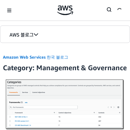
Skip to Main Content
AWS 블로그
홈
Amazon Web Services 한국 블로그
에디션
Category: Management & Governance