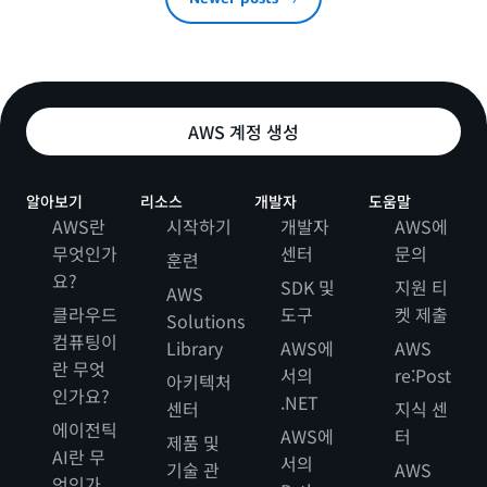
AWS 계정 생성
알아보기
리소스
개발자
도움말
AWS란
시작하기
개발자
AWS에
무엇인가
센터
문의
훈련
요?
SDK 및
지원 티
AWS
클라우드
도구
켓 제출
Solutions
컴퓨팅이
Library
AWS에
AWS
란 무엇
서의
re:Post
아키텍처
인가요?
.NET
센터
지식 센
에이전틱
AWS에
터
제품 및
AI란 무
서의
기술 관
AWS
엇인가