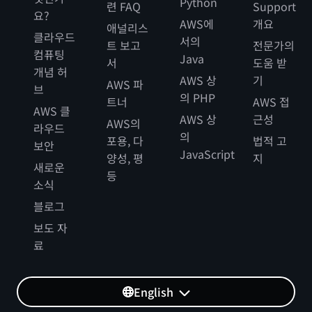
Python
련 FAQ
Support
요?
AWS에
개요
애널리스
클라우드
서의
트 보고
전문가의
컴퓨팅
Java
서
도움 받
개념 허
AWS 상
기
AWS 파
브
의 PHP
트너
AWS 접
AWS 클
AWS 상
근성
AWS의
라우드
의
포용, 다
법적 고
보안
JavaScript
양성, 평
지
새로운
등
소식
블로그
보도 자
료
English