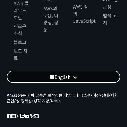
AWS 클
AWS 상
근성
AWS의
라우드
의
포용, 다
법적 고
보안
JavaScript
양성, 평
지
새로운
등
소식
블로그
보도 자
료
English
Amazon은 기회 균등을 보장하는 기업입니다(소수/여성/장애/재향
군인/성 정체성/성적 지향/나이).