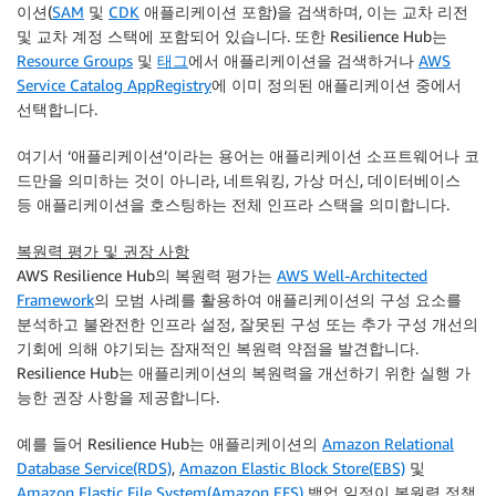
이션(
SAM
및
CDK
애플리케이션 포함)을 검색하며, 이는 교차 리전
및 교차 계정 스택에 포함되어 있습니다. 또한
Resilience Hub
는
Resource Groups
및
태그
에서 애플리케이션을 검색하거나
AWS
Service Catalog AppRegistry
에 이미 정의된 애플리케이션 중에서
선택합니다.
여기서 ‘애플리케이션’이라는 용어는 애플리케이션 소프트웨어나 코
드만을 의미하는 것이 아니라, 네트워킹, 가상 머신, 데이터베이스
등 애플리케이션을 호스팅하는 전체 인프라 스택을 의미합니다.
복원력 평가 및 권장 사항
AWS Resilience Hub
의 복원력 평가는
AWS Well-Architected
Framework
의 모범 사례를 활용하여 애플리케이션의 구성 요소를
분석하고 불완전한 인프라 설정, 잘못된 구성 또는 추가 구성 개선의
기회에 의해 야기되는 잠재적인 복원력 약점을 발견합니다.
Resilience Hub
는 애플리케이션의 복원력을 개선하기 위한 실행 가
능한 권장 사항을 제공합니다.
예를 들어
Resilience Hub
는 애플리케이션의
Amazon Relational
Database Service(RDS)
,
Amazon Elastic Block Store(EBS)
및
Amazon Elastic File System(Amazon EFS)
백업 일정이 복원력 정책