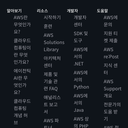
알아보기
리소스
개발자
도움말
AWS란
시작하기
개발자
AWS에
무엇인가
센터
문의
훈련
요?
SDK 및
지원 티
AWS
클라우드
도구
켓 제출
Solutions
컴퓨팅이
Library
AWS에
AWS
란 무엇
서의
re:Post
아키텍처
인가요?
.NET
센터
지식 센
에이전틱
AWS에
터
제품 및
AI란 무
서의
기술 관
AWS
엇인가
Python
련 FAQ
Support
요?
AWS에
개요
애널리스
클라우드
서의
트 보고
전문가의
컴퓨팅
Java
서
도움 받
개념 허
AWS 상
기
AWS 파
브
의 PHP
트너
AWS 접