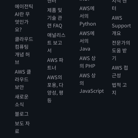
센터
지식 센
에이전틱
AWS에
터
제품 및
AI란 무
서의
기술 관
AWS
엇인가
Python
련 FAQ
Support
요?
AWS에
개요
애널리스
클라우드
서의
트 보고
전문가의
컴퓨팅
Java
서
도움 받
개념 허
AWS 상
기
AWS 파
브
의 PHP
트너
AWS 접
AWS 클
AWS 상
근성
AWS의
라우드
의
포용, 다
법적 고
보안
JavaScript
양성, 평
지
새로운
등
소식
블로그
보도 자
료