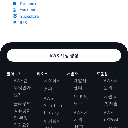
Facebook
YouTube
Slideshare
RSS
AWS 계정 생성
알아보기
리소스
개발자
도움말
AWS란
시작하기
개발자
AWS에
무엇인가
센터
문의
훈련
요?
SDK 및
지원 티
AWS
클라우드
도구
켓 제출
Solutions
컴퓨팅이
Library
AWS에
AWS
란 무엇
서의
re:Post
아키텍처
인가요?
.NET