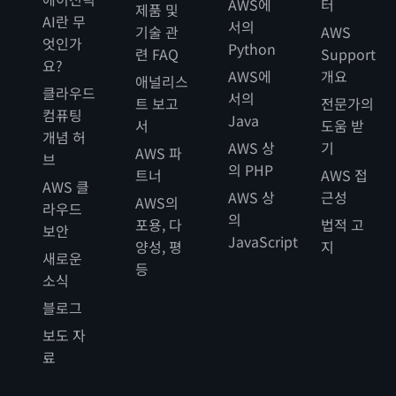
AWS에
터
제품 및
AI란 무
서의
기술 관
AWS
엇인가
Python
련 FAQ
Support
요?
AWS에
개요
애널리스
클라우드
서의
트 보고
전문가의
컴퓨팅
Java
서
도움 받
개념 허
AWS 상
기
AWS 파
브
의 PHP
트너
AWS 접
AWS 클
AWS 상
근성
AWS의
라우드
의
포용, 다
법적 고
보안
JavaScript
양성, 평
지
새로운
등
소식
블로그
보도 자
료