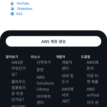
YouTube
Slideshare
RSS
AWS 계정 생성
알아보기
리소스
개발자
도움말
AWS란
시작하기
개발자
AWS에
무엇인가
센터
문의
훈련
요?
SDK 및
지원 티
AWS
클라우드
도구
켓 제출
Solutions
컴퓨팅이
Library
AWS에
AWS
란 무엇
서의
re:Post
아키텍처
인가요?
.NET
센터
지식 센
에이전틱