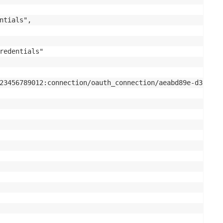
ntials",

redentials"

23456789012:connection/oauth_connection/aeabd89e-d39c-41