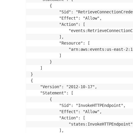
        {

            "Sid": "RetrieveConnectionCrede
            "Effect": "Allow",

            "Action": [

                "events:RetrieveConnectionC
            ],

            "Resource": [

                "arn:aws:events:us-east-2:1
            ]

        }

    ]

}

{

    "Version": "2012-10-17",

    "Statement": [

        {

            "Sid": "InvokeHTTPEndpoint",

            "Effect": "Allow",

            "Action": [

                "states:InvokeHTTPEndpoint"

            ],
