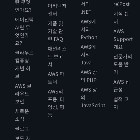
란 무엇
서의
re:Post
아키텍처
인가요?
.NET
센터
지식 센
에이전틱
AWS에
터
제품 및
AI란 무
서의
기술 관
AWS
엇인가
Python
련 FAQ
Support
요?
AWS에
개요
애널리스
클라우드
서의
트 보고
전문가의
컴퓨팅
Java
서
도움 받
개념 허
AWS 상
기
AWS 파
브
의 PHP
트너
AWS 접
AWS 클
AWS 상
근성
AWS의
라우드
의
포용, 다
법적 고
보안
JavaScript
양성, 평
지
새로운
등
소식
블로그
보도 자