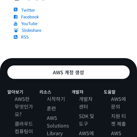
Twitter
Facebook
YouTube
Slideshare
RSS
AWS 계정 생성
알아보기
리소스
개발자
도움말
AWS란
시작하기
개발자
AWS에
무엇인가
센터
문의
훈련
요?
SDK 및
지원 티
AWS
클라우드
도구
켓 제출
Solutions
컴퓨팅이
Library
AWS에
AWS