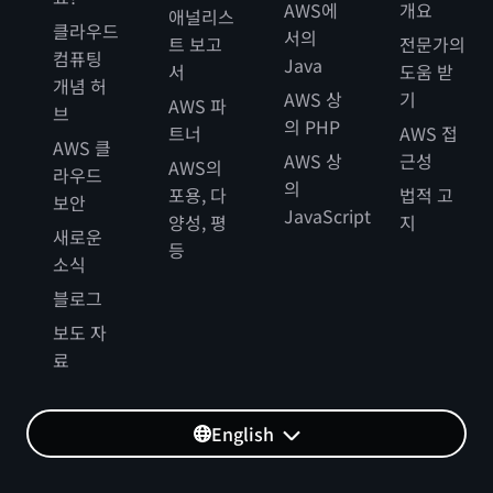
AWS에
개요
애널리스
클라우드
서의
트 보고
전문가의
컴퓨팅
Java
서
도움 받
개념 허
AWS 상
기
AWS 파
브
의 PHP
트너
AWS 접
AWS 클
AWS 상
근성
AWS의
라우드
의
포용, 다
법적 고
보안
JavaScript
양성, 평
지
새로운
등
소식
블로그
보도 자
료
English