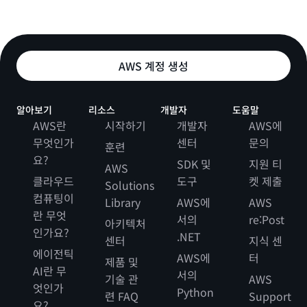
AWS 계정 생성
알아보기
리소스
개발자
도움말
AWS란
시작하기
개발자
AWS에
무엇인가
센터
문의
훈련
요?
SDK 및
지원 티
AWS
클라우드
도구
켓 제출
Solutions
컴퓨팅이
Library
AWS에
AWS
란 무엇
서의
re:Post
아키텍처
인가요?
.NET
센터
지식 센
에이전틱
AWS에
터
제품 및
AI란 무
서의
기술 관
AWS
엇인가
Python
련 FAQ
Support
요?