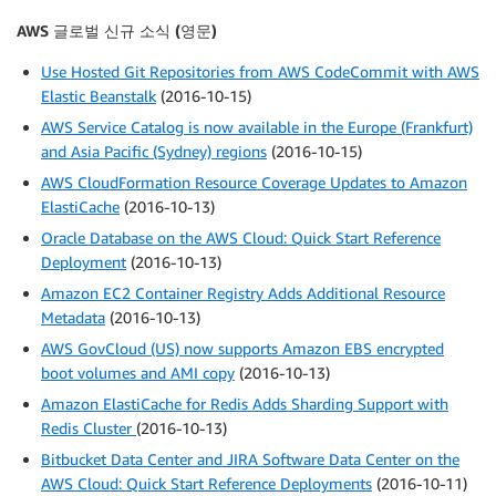
AWS 글로벌 신규 소식 (영문)
Use Hosted Git Repositories from AWS CodeCommit with AWS
Elastic Beanstalk
(2016-10-15)
AWS Service Catalog is now available in the Europe (Frankfurt)
and Asia Pacific (Sydney) regions
(2016-10-15)
AWS CloudFormation Resource Coverage Updates to Amazon
ElastiCache
(2016-10-13)
Oracle Database on the AWS Cloud: Quick Start Reference
Deployment
(2016-10-13)
Amazon EC2 Container Registry Adds Additional Resource
Metadata
(2016-10-13)
AWS GovCloud (US) now supports Amazon EBS encrypted
boot volumes and AMI copy
(2016-10-13)
Amazon ElastiCache for Redis Adds Sharding Support with
Redis Cluster
(2016-10-13)
Bitbucket Data Center and JIRA Software Data Center on the
AWS Cloud: Quick Start Reference Deployments
(2016-10-11)