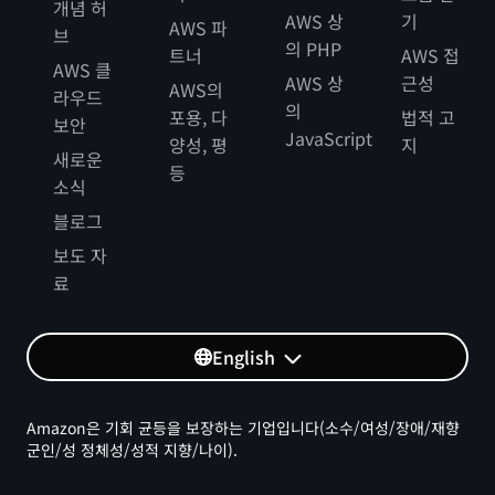
개념 허
AWS 상
기
AWS 파
브
의 PHP
트너
AWS 접
AWS 클
AWS 상
근성
AWS의
라우드
의
포용, 다
법적 고
보안
JavaScript
양성, 평
지
새로운
등
소식
블로그
보도 자
료
English
Amazon은 기회 균등을 보장하는 기업입니다(소수/여성/장애/재향
군인/성 정체성/성적 지향/나이).