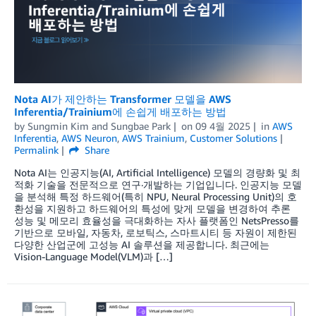
Nota AI가 제안하는 Transformer 모델을 AWS
Inferentia/Trainium에 손쉽게 배포하는 방법
by
Sungmin Kim
and
Sungbae Park
on
09 4월 2025
in
AWS
Inferentia
,
AWS Neuron
,
AWS Trainium
,
Customer Solutions
Permalink
Share
Nota AI는 인공지능(AI, Artificial Intelligence) 모델의 경량화 및 최
적화 기술을 전문적으로 연구·개발하는 기업입니다. 인공지능 모델
을 분석해 특정 하드웨어(특히 NPU, Neural Processing Unit)의 호
환성을 지원하고 하드웨어의 특성에 맞게 모델을 변경하여 추론
성능 및 메모리 효율성을 극대화하는 자사 플랫폼인 NetsPresso를
기반으로 모바일, 자동차, 로보틱스, 스마트시티 등 자원이 제한된
다양한 산업군에 고성능 AI 솔루션을 제공합니다. 최근에는
Vision-Language Model(VLM)과 […]