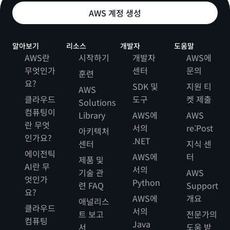
AWS 계정 생성
알아보기
리소스
개발자
도움말
AWS란
시작하기
개발자
AWS에
무엇인가
센터
문의
훈련
요?
SDK 및
지원 티
AWS
클라우드
도구
켓 제출
Solutions
컴퓨팅이
Library
AWS에
AWS
란 무엇
서의
re:Post
아키텍처
인가요?
.NET
센터
지식 센
에이전틱
AWS에
터
제품 및
AI란 무
서의
기술 관
AWS
엇인가
Python
련 FAQ
Support
요?
AWS에
개요
애널리스
클라우드
서의
트 보고
전문가의
컴퓨팅
Java
서
도움 받