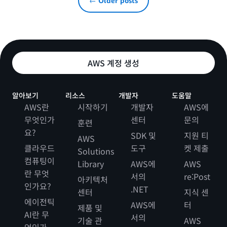
← Older posts
AWS 계정 생성
알아보기
리소스
개발자
도움말
AWS란
시작하기
개발자
AWS에
무엇인가
센터
문의
훈련
요?
SDK 및
지원 티
AWS
클라우드
도구
켓 제출
Solutions
컴퓨팅이
Library
AWS에
AWS
란 무엇
서의
re:Post
아키텍처
인가요?
.NET
센터
지식 센
에이전틱
AWS에
터
제품 및
AI란 무
서의
기술 관
AWS