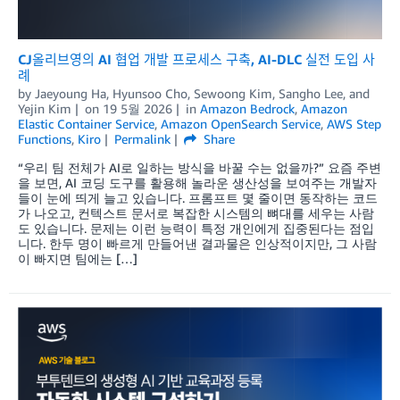
CJ올리브영의 AI 협업 개발 프로세스 구축, AI-DLC 실전 도입 사
례
by
Jaeyoung Ha
,
Hyunsoo Cho
,
Sewoong Kim
,
Sangho Lee
, and
Yejin Kim
on
19 5월 2026
in
Amazon Bedrock
,
Amazon
Elastic Container Service
,
Amazon OpenSearch Service
,
AWS Step
Functions
,
Kiro
Permalink
Share
“우리 팀 전체가 AI로 일하는 방식을 바꿀 수는 없을까?” 요즘 주변
을 보면, AI 코딩 도구를 활용해 놀라운 생산성을 보여주는 개발자
들이 눈에 띄게 늘고 있습니다. 프롬프트 몇 줄이면 동작하는 코드
가 나오고, 컨텍스트 문서로 복잡한 시스템의 뼈대를 세우는 사람
도 있습니다. 문제는 이런 능력이 특정 개인에게 집중된다는 점입
니다. 한두 명이 빠르게 만들어낸 결과물은 인상적이지만, 그 사람
이 빠지면 팀에는 […]