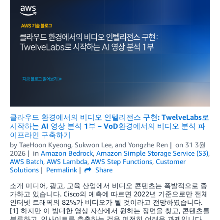
클라우드 환경에서의 비디오 인텔리전스 구현: TwelveLabs로
시작하는 AI 영상 분석 1부 – VoD환경에서의 비디오 분석 파
이프라인 구축하기
by
TaeHoon Kyeong
,
Sukwon Lee
, and
Yongzhe Ren
on
31 3월
2026
in
Amazon Bedrock
,
Amazon Simple Storage Service (S3)
,
AWS Batch
,
AWS Lambda
,
AWS Step Functions
,
Customer
Solutions
Permalink
Share
소개 미디어, 광고, 교육 산업에서 비디오 콘텐츠는 폭발적으로 증
가하고 있습니다. Cisco의 예측에 따르면 2022년 기준으로만 전체
인터넷 트래픽의 82%가 비디오가 될 것이라고 전망하였습니다.
[1] 하지만 이 방대한 영상 자산에서 원하는 장면을 찾고, 콘텐츠를
분류하고, 인사이트를 추출하는 것은 여전히 어려운 과제입니다.