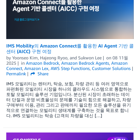
IMS Mobility의 Amazon Connect를 활용한 AI Agent 기반 콜
센터 (AICC) 구현 여정
by
Yoonseo Kim
,
Hajeong Ryoo
, and
Sukwon Lee
on
08 11월
2025
in
Amazon Bedrock
,
Amazon Bedrock Agents
,
Amazon
Connect
,
Amazon Lex
,
AWS Step Functions
,
Customer Solutions
Permalink
Share
IMS 모빌리티는 렌터카, 탁송, 보험, 차량 관리 등 여러 영역으로
파편화된 모빌리티 시장을 하나의 클라우드 시스템으로 통합하는
토탈 모빌리티 솔루션 기업입니다. 분산된 시장이 초래하는 데이
터 단절과 운영 비효율성의 문제를 기술의 힘으로 해결하고, 차량
구매부터 이용, 관리 그리고 판매까지 필요한 모든 솔루션을 유기
적으로 연결하는 모빌리티 생태계를 구축하는 것을 목표로 합니
다. IMS 모빌리티는 탁송 (고객의 차량을 대신 […]