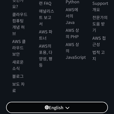
엇인가
Python
련 FAQ
Support
요?
AWS에
개요
애널리스
클라우드
서의
트 보고
전문가의
컴퓨팅
Java
서
도움 받
개념 허
AWS 상
기
AWS 파
브
의 PHP
트너
AWS 접
AWS 클
AWS 상
근성
AWS의
라우드
의
포용, 다
법적 고
보안
JavaScript
양성, 평
지
새로운
등
소식
블로그
보도 자
료
English