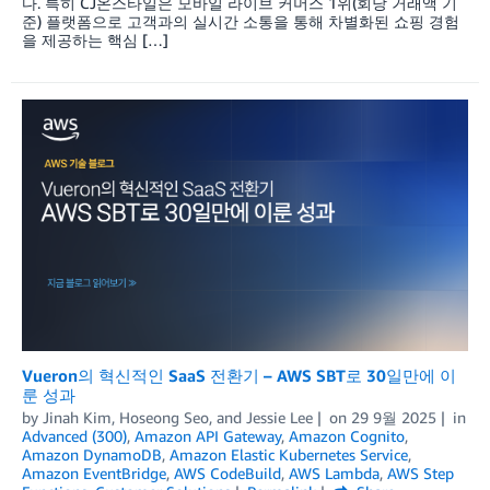
다. 특히 CJ온스타일은 모바일 라이브 커머스 1위(회당 거래액 기
준) 플랫폼으로 고객과의 실시간 소통을 통해 차별화된 쇼핑 경험
을 제공하는 핵심 […]
Vueron의 혁신적인 SaaS 전환기 – AWS SBT로 30일만에 이
룬 성과
by
Jinah Kim
,
Hoseong Seo
, and
Jessie Lee
on
29 9월 2025
in
Advanced (300)
,
Amazon API Gateway
,
Amazon Cognito
,
Amazon DynamoDB
,
Amazon Elastic Kubernetes Service
,
Amazon EventBridge
,
AWS CodeBuild
,
AWS Lambda
,
AWS Step