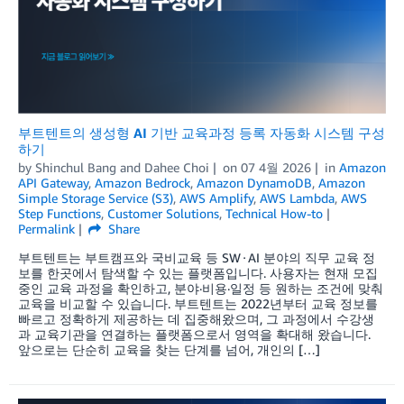
부트텐트의 생성형 AI 기반 교육과정 등록 자동화 시스템 구성
하기
by
Shinchul Bang
and
Dahee Choi
on
07 4월 2026
in
Amazon
API Gateway
,
Amazon Bedrock
,
Amazon DynamoDB
,
Amazon
Simple Storage Service (S3)
,
AWS Amplify
,
AWS Lambda
,
AWS
Step Functions
,
Customer Solutions
,
Technical How-to
Permalink
Share
부트텐트는 부트캠프와 국비교육 등 SW∙AI 분야의 직무 교육 정
보를 한곳에서 탐색할 수 있는 플랫폼입니다. 사용자는 현재 모집
중인 교육 과정을 확인하고, 분야·비용·일정 등 원하는 조건에 맞춰
교육을 비교할 수 있습니다. 부트텐트는 2022년부터 교육 정보를
빠르고 정확하게 제공하는 데 집중해왔으며, 그 과정에서 수강생
과 교육기관을 연결하는 플랫폼으로서 영역을 확대해 왔습니다.
앞으로는 단순히 교육을 찾는 단계를 넘어, 개인의 […]