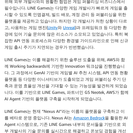
위해 외부 개발사와의 원활한 협업은 게임 퍼블리싱 비즈니스에서
필수입니다. LINE Games는 다양한 게임 개발사가 빠르게 게임을 출
시할 수 있도록 인앱결제, 빌드 배포, 계정 관리 등 퍼블리싱을 위한
플랫폼을 제공하고 있습니다. 하지만 각 개발사가 처한 상황이 다르
고, 사용하는 게임 엔진(
Unity
와
Unreal
)과 프레임워크 등 다양한 환
경에 있어 기술 문의에 많은 리소스가 소모되고 있었습니다. 특히 복
잡한 API 연동 프로세스와 다양한 환경별 가이드라인으로 인해 신규
게임 출시 주기가 지연되는 경우가 빈번했습니다.
LINE Games는 이를 해결하기 위한 솔루션 도출을 위해, AWS와 함
께 Working backwards에 기반한 Innovation 워크샵을 진행했습니
다. 그 과정에서 GenAI 기반의 게임별 AI 추천 시스템, API 연동 현황
플랫폼 등 다양한 이니셔티브가 도출되었고 게임 퍼블리싱 주기 단
축과 운영 효율성 개선을 기대할 수 있는 가능성을 발견하게 되었습
니다. 이를 기반으로 LINE Games, 파트너인 GS Neotek, AWS가 함께
AI Agent 기반의 플랫폼 구축을 시작하게 되었습니다.
LINE Games는 현재 “Nexus AI”라는 이름의 플랫폼을 구축하고 이
를 베타로 운영 중입니다. Nexus AI는
Amazon Bedrock
을 활용한 AI
Agent 시스템으로, 기존 LINE Games 내부의 문서들을 기반으로 외
부 개발사의 기술 문의를 실시간으로 해결하고 온보딩 경험을 개선