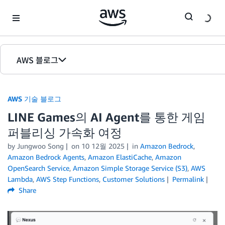
Skip to Main Content
AWS 블로그
홈
AWS 기술 블로그
에디션
LINE Games의 AI Agent를 통한 게임
퍼블리싱 가속화 여정
by Jungwoo Song
on
10 12월 2025
in
Amazon Bedrock
,
Amazon Bedrock Agents
,
Amazon ElastiCache
,
Amazon
OpenSearch Service
,
Amazon Simple Storage Service (S3)
,
AWS
Lambda
,
AWS Step Functions
,
Customer Solutions
Permalink
Share