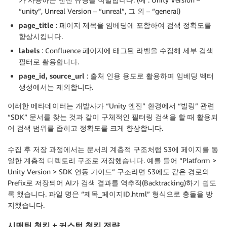
}
“unity”, Unreal Version – “unreal”, 그 외 – “general)
page_title
: 페이지 제목을 임베딩에 포함하여 검색 정확도를
향상시킵니다.
labels
: Confluence 페이지에 태그된 라벨을 수집해 세부 검색
필터로 활용합니다.
page_id, source_url
: 출처 인용 용도로 활용하며 임베딩 벡터
생성에서는 제외합니다.
이러한 메타데이터는 개발사가 “Unity 엔진” 환경에서 “빌링” 관련
“SDK” 문서를 찾는 것과 같이 구체적인 필터링 검색을 할 때 활용되
어 검색 범위를 좁히고 정확도를 크게 향상합니다.
수집 후 저장 과정에서는 문서의 계층적 구조처럼 S3에 페이지를 동
일한 계층적 디렉토리 구조로 저장했습니다. 예를 들어 “Platform >
Unity Version > SDK 연동 가이드” 구조라면 S3에도 같은 경로의
Prefix로 저장되어 AI가 검색 결과를 역추적(Backtracking)하기 쉽도
록 했습니다. 파일 명은 “제목_페이지ID.html” 형식으로 충돌을 방
지했습니다.
시맨틱 청킹 + 커스텀 청킹 전략