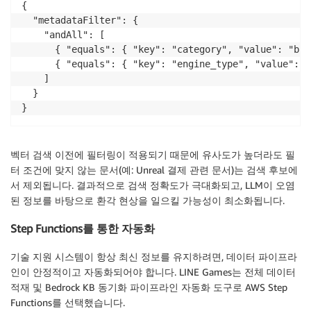
{

# 취소선 콘텐츠 제거 (더 이상 유효하지 않은 정보)
  "metadataFilter": {

for
 tag 
in
 soup
.
find_all
(
[
's'
,
'strike'
,
'del'
]
)
    "andAll": [

        tag
.
decompose
(
)
      { "equals": { "key": "category", "value": "bil
      { "equals": { "key": "engine_type", "value": "
# 코드 블록, 리스트, 테이블 구조 보존하여 텍스트 추출
    ]

return
 soup
.
get_text
(
separator
=
' '
,
 strip
=
True
)
  }

}
벡터 검색 이전에 필터링이 적용되기 때문에 유사도가 높더라도 필
터 조건에 맞지 않는 문서(예: Unreal 결제 관련 문서)는 검색 후보에
서 제외됩니다. 결과적으로 검색 정확도가 극대화되고, LLM이 오염
된 정보를 바탕으로 환각 현상을 일으킬 가능성이 최소화됩니다.
Step Functions를 통한 자동화
기술 지원 시스템이 항상 최신 정보를 유지하려면, 데이터 파이프라
인이 안정적이고 자동화되어야 합니다. LINE Games는 전체 데이터
적재 및 Bedrock KB 동기화 파이프라인 자동화 도구로 AWS Step
Functions를 선택했습니다.