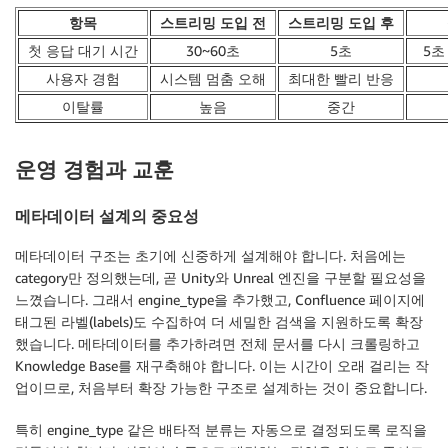
항목
스트리밍 도입 전
스트리밍 도입 후
첫 응답 대기 시간
30~60초
5초
5초 
사용자 경험
시스템 멈춤 오해
최대한 빨리 반응
이탈률
높음
중간
운영 경험과 교훈
메타데이터 설계의 중요성
메타데이터 구조는 초기에 신중하게 설계해야 합니다. 처음에는
category만 정의했는데, 곧 Unity와 Unreal 엔진을 구분할 필요성을
느꼈습니다. 그래서 engine_type을 추가했고, Confluence 페이지에
태그된 라벨(labels)도 수집하여 더 세밀한 검색을 지원하도록 확장
했습니다. 메타데이터를 추가하려면 전체 문서를 다시 크롤링하고
Knowledge Base를 재구축해야 합니다. 이는 시간이 오래 걸리는 작
업이므로, 처음부터 확장 가능한 구조로 설계하는 것이 중요합니다.
특히 engine_type 같은 배타적 분류는 자동으로 결정되도록 로직을