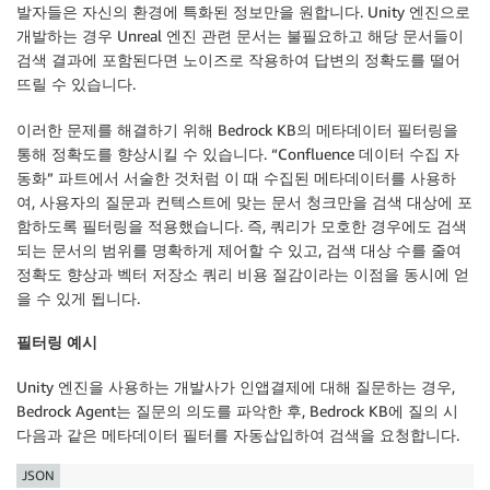
발자들은 자신의 환경에 특화된 정보만을 원합니다. Unity 엔진으로
개발하는 경우 Unreal 엔진 관련 문서는 불필요하고 해당 문서들이
return
 event

검색 결과에 포함된다면 노이즈로 작용하여 답변의 정확도를 떨어
def
is_deprecated
(
html_content
)
:
뜨릴 수 있습니다.
"""Deprecated/Legacy 문서 필터링"""
    deprecated_keywords 
=
[
이러한 문제를 해결하기 위해 Bedrock KB의 메타데이터 필터링을
r'deprecated'
,
r'deprecate'
,
r'legacy'
,
통해 정확도를 향상시킬 수 있습니다. “Confluence 데이터 수집 자
r'삭제예정'
,
r'삭제할'
,
r'미사용'
,
동화” 파트에서 서술한 것처럼 이 때 수집된 메타데이터를 사용하
r'archived'
,
r'hotfix'
,
r'임시'
여, 사용자의 질문과 컨텍스트에 맞는 문서 청크만을 검색 대상에 포
]
함하도록 필터링을 적용했습니다. 즉, 쿼리가 모호한 경우에도 검색
되는 문서의 범위를 명확하게 제어할 수 있고, 검색 대상 수를 줄여
    text 
=
 BeautifulSoup
(
html_content
,
'html.parser'
정확도 향상과 벡터 저장소 쿼리 비용 절감이라는 이점을 동시에 얻
return
any
(
re
.
search
(
pattern
,
 text
)
for
 pattern 
을 수 있게 됩니다.
def
clean_html_content
(
html_content
)
:
필터링 예시
"""Confluence HTML 정제"""
    soup 
=
 BeautifulSoup
(
html_content
,
'html.parser'
Unity 엔진을 사용하는 개발사가 인앱결제에 대해 질문하는 경우,
Bedrock Agent는 질문의 의도를 파악한 후, Bedrock KB에 질의 시
# Confluence 매크로 태그 제거
다음과 같은 메타데이터 필터를 자동삽입하여 검색을 요청합니다.
for
 macro_tag 
in
 soup
.
find_all
(
[
'ac:structured-m
        macro_tag
.
decompose
(
)
JSON