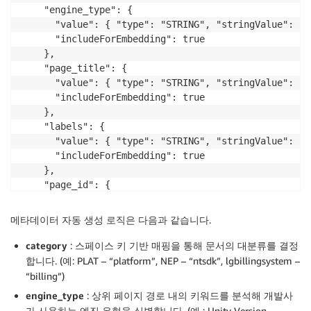
    "engine_type": {

      "value": { "type": "STRING", "stringValue": "u
      "includeForEmbedding": true

    },

    "page_title": {

      "value": { "type": "STRING", "stringValue":
      "includeForEmbedding": true

    },

    "labels": {

      "value": { "type": "STRING", "stringValue": 
      "includeForEmbedding": true

    },

    "page_id": {

      "value": { "type": "STRING", "stringValue": "1
      "includeForEmbedding": false

메타데이터 자동 생성 로직은 다음과 같습니다.
    },

    "source_url": {

category
: 스페이스 키 기반 매핑을 통해 문서의 대분류를 결정
      "value": { "type": "STRING", "stringValue": "h
합니다. (예: PLAT – “platform”, NEP – “ntsdk”, lgbillingsystem –
      "includeForEmbedding": false

“billing”)
    }

engine_type
: 상위 페이지 경로 내의 키워드를 분석해 개발사
  }

가 사용하는 엔진 유형을 식별합니다. (예 : Unity Version –