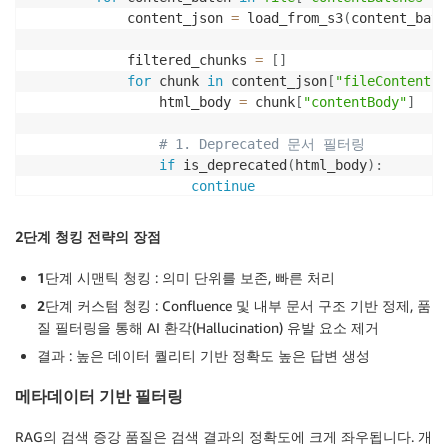
            content_json 
=
 load_from_s3
(
content_batc
            filtered_chunks 
=
[
]
for
 chunk 
in
 content_json
[
"fileContents"
                html_body 
=
 chunk
[
"contentBody"
]
# 1. Deprecated 문서 필터링
if
 is_deprecated
(
html_body
)
:
continue
# 2. HTML 정제 (Confluence 매크로, 
2단계 청킹 전략의 장점
                clean_text 
=
 clean_html_content
(
html
1단계 시맨틱 청킹
: 의미 단위를 보존, 빠른 처리
# 3. 정제된 청크만 유지
2단계 커스텀 청킹
: Confluence 및 내부 문서 구조 기반 정제, 품
if
 clean_text 
and
len
(
clean_text
.
str
질 필터링을 통해 AI 환각(Hallucination) 유발 요소 제거
                    filtered_chunks
.
append
(
{
"contentBody"
:
 clean_text
,
결과
: 높은 데이터 퀄리티 기반 정확도 높은 답변 생성
"contentMetadata"
:
 chunk
[
"co
메타데이터 기반 필터링
}
)
RAG의 검색 증강 품질은 검색 결과의 정확도에 크게 좌우됩니다. 개
            save_to_s3
(
filtered_chunks
)