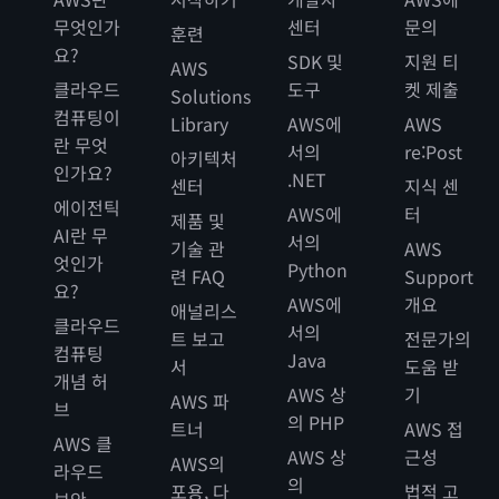
무엇인가
센터
문의
훈련
요?
SDK 및
지원 티
AWS
클라우드
도구
켓 제출
Solutions
컴퓨팅이
Library
AWS에
AWS
란 무엇
서의
re:Post
아키텍처
인가요?
.NET
센터
지식 센
에이전틱
AWS에
터
제품 및
AI란 무
서의
기술 관
AWS
엇인가
Python
련 FAQ
Support
요?
AWS에
개요
애널리스
클라우드
서의
트 보고
전문가의
컴퓨팅
Java
서
도움 받
개념 허
AWS 상
기
AWS 파
브
의 PHP
트너
AWS 접
AWS 클
AWS 상
근성
AWS의
라우드
의
포용, 다
법적 고