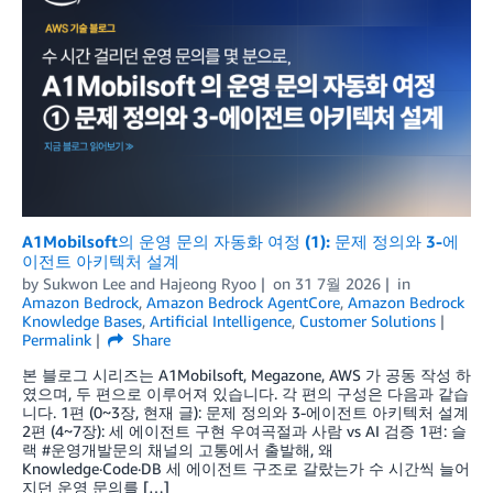
A1Mobilsoft의 운영 문의 자동화 여정 (1): 문제 정의와 3-에
이전트 아키텍처 설계
by
Sukwon Lee
and
Hajeong Ryoo
on
31 7월 2026
in
Amazon Bedrock
,
Amazon Bedrock AgentCore
,
Amazon Bedrock
Knowledge Bases
,
Artificial Intelligence
,
Customer Solutions
Permalink
Share
본 블로그 시리즈는 A1Mobilsoft, Megazone, AWS 가 공동 작성 하
였으며, 두 편으로 이루어져 있습니다. 각 편의 구성은 다음과 같습
니다. 1편 (0~3장, 현재 글): 문제 정의와 3-에이전트 아키텍처 설계
2편 (4~7장): 세 에이전트 구현 우여곡절과 사람 vs AI 검증 1편: 슬
랙 #운영개발문의 채널의 고통에서 출발해, 왜
Knowledge·Code·DB 세 에이전트 구조로 갈랐는가 수 시간씩 늘어
지던 운영 문의를 […]