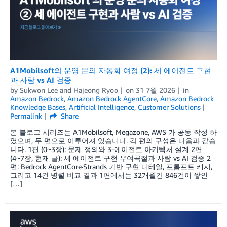
A1Mobilsoft의 운영 문의 자동화 여정 (2): 세 에이전트 구현
과 사람 vs AI 검증
by
Sukwon Lee
and
Hajeong Ryoo
on
31 7월 2026
in
Amazon Bedrock
,
Amazon Bedrock AgentCore
,
Amazon Bedrock
Knowledge Bases
,
Artificial Intelligence
,
Customer Solutions
Permalink
Share
본 블로그 시리즈는 A1Mobilsoft, Megazone, AWS 가 공동 작성 하
였으며, 두 편으로 이루어져 있습니다. 각 편의 구성은 다음과 같습
니다. 1편 (0~3장): 문제 정의와 3-에이전트 아키텍처 설계 2편
(4~7장, 현재 글): 세 에이전트 구현 우여곡절과 사람 vs AI 검증 2
편: Bedrock AgentCore·Strands 기반 구현 디테일, 프롬프트 캐시,
그리고 14건 병렬 비교 결과 1편에서는 32개월간 846건이 쌓인
[…]