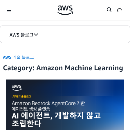
Skip to Main Content
AWS 블로그
홈
AWS 기술 블로그
에디션
Category: Amazon Machine Learning