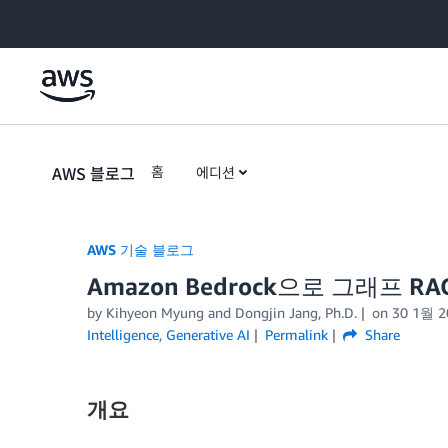
Skip to Main Content
AWS 블로그
홈
에디션
AWS 기술 블로그
Amazon Bedrock으로 그래프 R
by Kihyeon Myung and Dongjin Jang, Ph.D.
on
30 1월 2
Intelligence
,
Generative AI
Permalink
Share
개요