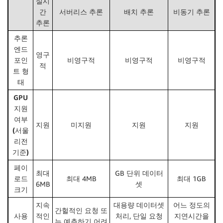
실시
간
서버리스 추론
배치 추론
비동기 추론
추론
추론
엔드
영구
포인
비영구적
비영구적
비영구적
적
트 형
태
GPU
지원
여부
지원
미지원
지원
지원
(서울
리전
기준)
페이
최대
GB 단위 데이터
로드
최대 4MB
최대 1GB
6MB
셋
크기
지속
대용량 데이터셋
어느 정도의
간헐적인 요청 또
사용
적인
처리, 단일 요청
지연시간을
는 예측하기 어려