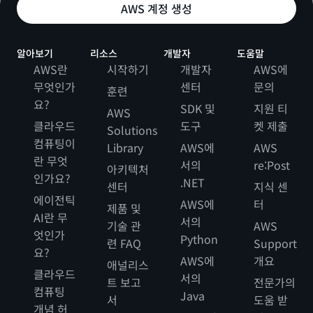
AWS 계정 생성
알아보기
리소스
개발자
도움말
AWS란
시작하기
개발자
AWS에
무엇인가
센터
문의
훈련
요?
SDK 및
지원 티
AWS
클라우드
도구
켓 제출
Solutions
컴퓨팅이
Library
AWS에
AWS
란 무엇
서의
re:Post
아키텍처
인가요?
.NET
센터
지식 센
에이전틱
AWS에
터
제품 및
AI란 무
서의
기술 관
AWS
엇인가
Python
련 FAQ
Support
요?
AWS에
개요
애널리스
클라우드
서의
트 보고
전문가의
컴퓨팅
Java
서
도움 받
개념 허