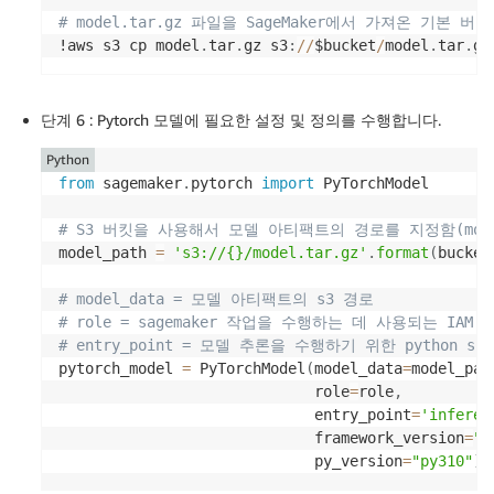
# model.tar.gz 파일을 SageMaker에서 가져온 기본 
!aws s3 cp model
.
tar
.
gz s3
:
//
$bucket
/
model
.
tar
.
단계 6 : Pytorch 모델에 필요한 설정 및 정의를 수행합니다.
Python
from
 sagemaker
.
pytorch 
import
 PyTorchModel

# S3 버킷을 사용해서 모델 아티팩트의 경로를 지정함(model
model_path 
=
's3://{}/model.tar.gz'
.
format
(
bucket
# model_data = 모델 아티팩트의 s3 경로
# role = sagemaker 작업을 수행하는 데 사용되는 IAM 
# entry_point = 모델 추론을 수행하기 위한 python scr
pytorch_model 
=
 PyTorchModel
(
model_data
=
model_pat
                             role
=
role
,
                             entry_point
=
'inferen
                             framework_version
=
"2
                             py_version
=
"py310"
)