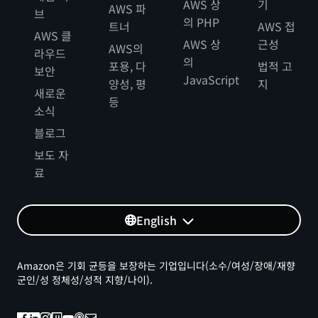
AWS 상
기
AWS 파
브
의 PHP
트너
AWS 접
AWS 클
AWS 상
근성
AWS의
라우드
의
포용, 다
법적 고
보안
JavaScript
양성, 평
지
새로운
등
소식
블로그
보도 자
료
English
Amazon은 기회 균등을 보장하는 기업입니다(소수/여성/장애/재향
군인/성 정체성/성적 지향/나이).