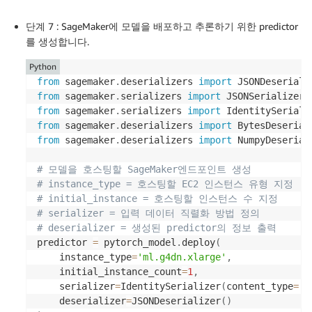
단계 7 : SageMaker에 모델을 배포하고 추론하기 위한 predictor
를 생성합니다.
Python
from
 sagemaker
.
deserializers 
import
from
 sagemaker
.
serializers 
import
from
 sagemaker
.
serializers 
import
from
 sagemaker
.
deserializers 
import
from
 sagemaker
.
deserializers 
import
 NumpyDeseriali
# 모델을 호스팅할 SageMaker엔드포인트 생성
# instance_type = 호스팅할 EC2 인스턴스 유형 지정
# initial_instance = 호스팅할 인스턴스 수 지정
# serializer = 입력 데이터 직렬화 방법 정의
# deserializer = 생성된 predictor의 정보 출력
predictor 
=
 pytorch_model
.
deploy
(
    instance_type
=
'ml.g4dn.xlarge'
,
    initial_instance_count
=
1
,
    serializer
=
IdentitySerializer
(
content_type
=
'a
    deserializer
=
JSONDeserializer
(
)