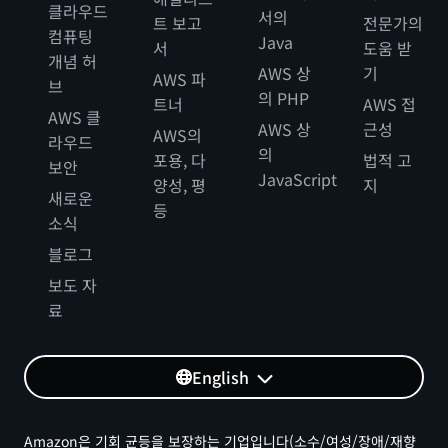
클라우드
서의
트 보고
전문가의
컴퓨팅
Java
서
도움 받
개념 허
AWS 상
기
AWS 파
브
의 PHP
트너
AWS 접
AWS 클
AWS 상
근성
AWS의
라우드
의
포용, 다
법적 고
보안
JavaScript
양성, 평
지
새로운
등
소식
블로그
보도 자
료
English
Amazon은 기회 균등을 보장하는 기업입니다(소수/여성/장애/재향