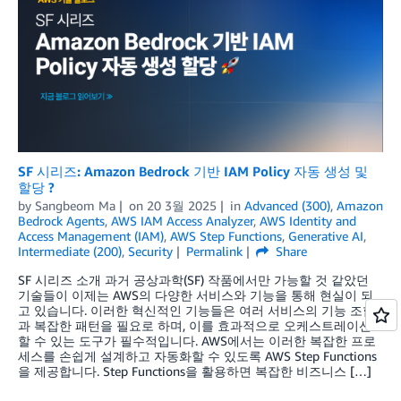
SF 시리즈: Amazon Bedrock 기반 IAM Policy 자동 생성 및
할당 ?
by
Sangbeom Ma
on
20 3월 2025
in
Advanced (300)
,
Amazon
Bedrock Agents
,
AWS IAM Access Analyzer
,
AWS Identity and
Access Management (IAM)
,
AWS Step Functions
,
Generative AI
,
Intermediate (200)
,
Security
Permalink
Share
SF 시리즈 소개 과거 공상과학(SF) 작품에서만 가능할 것 같았던
기술들이 이제는 AWS의 다양한 서비스와 기능을 통해 현실이 되
고 있습니다. 이러한 혁신적인 기능들은 여러 서비스의 기능 조합
과 복잡한 패턴을 필요로 하며, 이를 효과적으로 오케스트레이션
할 수 있는 도구가 필수적입니다. AWS에서는 이러한 복잡한 프로
세스를 손쉽게 설계하고 자동화할 수 있도록 AWS Step Functions
을 제공합니다. Step Functions을 활용하면 복잡한 비즈니스 […]