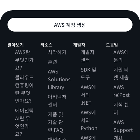
AWS 계정 생성
알아보기
리소스
개발자
도움말
AWS란
시작하기
개발자
AWS에
무엇인가
센터
문의
훈련
요?
SDK 및
지원 티
AWS
클라우드
도구
켓 제출
Solutions
컴퓨팅이
Library
AWS에
AWS
란 무엇
서의
re:Post
아키텍처
인가요?
.NET
센터
지식 센
에이전틱
AWS에
터
제품 및
AI란 무
서의
기술 관
AWS
엇인가
Python
련 FAQ
Support
요?
AWS에
개요
애널리스