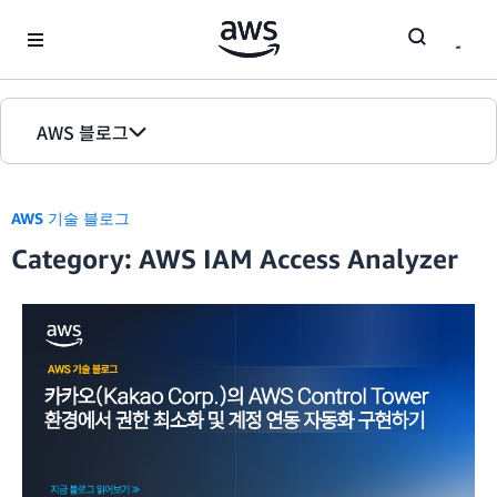
Skip to Main Content
AWS 블로그
홈
AWS 기술 블로그
에디션
Category: AWS IAM Access Analyzer