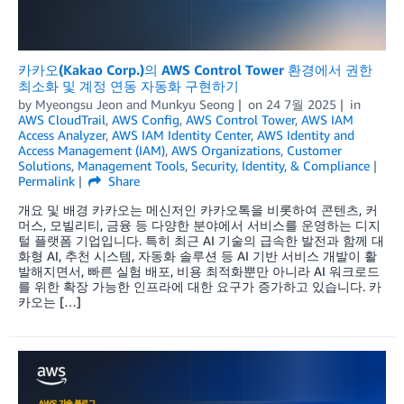
카카오(Kakao Corp.)의 AWS Control Tower 환경에서 권한
최소화 및 계정 연동 자동화 구현하기
by
Myeongsu Jeon
and
Munkyu Seong
on
24 7월 2025
in
AWS CloudTrail
,
AWS Config
,
AWS Control Tower
,
AWS IAM
Access Analyzer
,
AWS IAM Identity Center
,
AWS Identity and
Access Management (IAM)
,
AWS Organizations
,
Customer
Solutions
,
Management Tools
,
Security, Identity, & Compliance
Permalink
Share
개요 및 배경 카카오는 메신저인 카카오톡을 비롯하여 콘텐츠, 커
머스, 모빌리티, 금융 등 다양한 분야에서 서비스를 운영하는 디지
털 플랫폼 기업입니다. 특히 최근 AI 기술의 급속한 발전과 함께 대
화형 AI, 추천 시스템, 자동화 솔루션 등 AI 기반 서비스 개발이 활
발해지면서, 빠른 실험 배포, 비용 최적화뿐만 아니라 AI 워크로드
를 위한 확장 가능한 인프라에 대한 요구가 증가하고 있습니다. 카
카오는 […]