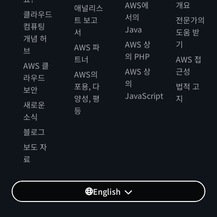
AWS에
개요
애널리스
클라우드
서의
트 보고
전문가의
컴퓨팅
Java
서
도움 받
개념 허
AWS 상
기
AWS 파
브
의 PHP
트너
AWS 접
AWS 클
AWS 상
근성
AWS의
라우드
의
포용, 다
법적 고
보안
JavaScript
양성, 평
지
새로운
등
소식
블로그
보도 자
료
English