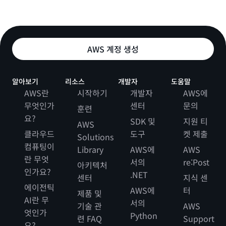
AWS 계정 생성
알아보기
리소스
개발자
도움말
AWS란
시작하기
개발자
AWS에
무엇인가
센터
문의
훈련
요?
SDK 및
지원 티
AWS
클라우드
도구
켓 제출
Solutions
컴퓨팅이
Library
AWS에
AWS
란 무엇
서의
re:Post
아키텍처
인가요?
.NET
센터
지식 센
에이전틱
AWS에
터
제품 및
AI란 무
서의
기술 관
AWS
엇인가
Python
련 FAQ
Support
요?