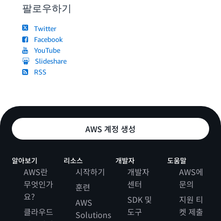
팔로우하기
Twitter
Facebook
YouTube
Slideshare
RSS
AWS 계정 생성
알아보기
리소스
개발자
도움말
AWS란
시작하기
개발자
AWS에
무엇인가
센터
문의
훈련
요?
SDK 및
지원 티
AWS
클라우드
도구
켓 제출
Solutions