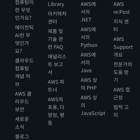
컴퓨팅이
Library
AWS에
AWS
란 무엇
서의
re:Post
아키텍처
인가요?
.NET
센터
지식 센
에이전틱
AWS에
터
제품 및
AI란 무
서의
기술 관
AWS
엇인가
Python
련 FAQ
Support
요?
AWS에
개요
애널리스
클라우드
서의
트 보고
전문가의
컴퓨팅
Java
서
도움 받
개념 허
AWS 상
기
AWS 파
브
의 PHP
트너
AWS 접
AWS 클
AWS 상
근성
AWS의
라우드
의
포용, 다
법적 고
보안
JavaScript
양성, 평
지
새로운
등
소식
블로그