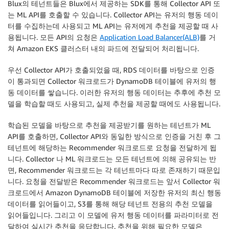
Blux의 테넌트들은 Blux에서 제공하는 SDK를 통해 Collector API 또
는 ML API를 호출할 수 있습니다. Collector API는 유저의 행동 데이
터를 수집하는데 사용되고 ML API는 유저에게 추천을 제공할 때 사
용됩니다. 모든 API의 요청은
Application Load Balancer(ALB)
를 거
쳐 Amazon EKS 클러스터 내의 파드에 전달되어 처리됩니다.
우선 Collector API가 호출되었을 때, RDS 데이터를 바탕으로 인증
이 통과되면 Collector 워크로드가 DynamoDB 테이블에 유저의 행
동 데이터를 쌓습니다. 이러한 유저의 행동 데이터는 추후에 추천 모
델을 학습할 때도 사용되고, 실제 추천을 제공할 때에도 사용됩니다.
학습된 모델을 바탕으로 추천을 제공받기를 원하는 테넌트가 ML
API를 호출하면, Collector API와 동일한 방식으로 인증을 거친 후 그
테넌트에 해당하는 Recommender 워크로드로 요청을 전달하게 됩
니다. Collector 나 ML 워크로드는 모든 테넌트에 의해 공유되는 반
면, Recommender 워크로드는 각 테넌트마다 따로 존재하기 때문입
니다. 요청을 전달받은 Recommender 워크로드는 앞서 Collector 워
크로드에서 Amazon DynamoDB 테이블에 저장한 유저의 최신 행동
데이터를 읽어들이고, S3를 통해 해당 테넌트 전용의 추천 모델을
읽어들입니다. 그리고 이 모델에 유저 행동 데이터를 파라미터로 전
달하여 실시간 추천을 응답합니다. 추천을 위해 필요한 모델은