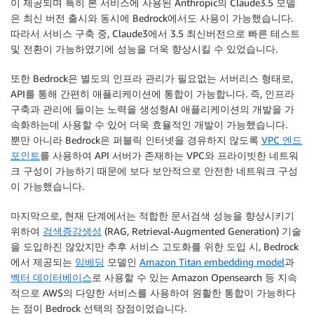
이 제공되며 특히 본 서비스에 사용된 Anthropic의 Claude3.5 모델
은 최신 버전 출시와 동시에 Bedrock에서도 사용이 가능했습니다.
따라서 서비스 구축 중, Claude3에서 3.5 최신버전으로 빠른 테스트
및 전환이 가능하였기에 성능을 더욱 향상시킬 수 있었습니다.
또한 Bedrock은 별도의 인프라 관리가 필요없는 서버리스 형태로,
API를 통해 간편히 애플리케이션에 통합이 가능합니다. 즉, 인프라
구축과 관리에 들이는 노력을 생성형AI 애플리케이션의 개발을 가
속화하는데 사용할 수 있어 더욱 효율적인 개발이 가능했습니다.
뿐만 아니라 Bedrock은 퍼블릭 인터넷을 경유하지 않도록
VPC 엔드
포인트
를 사용하여 API 서버가 존재하는 VPC와 프라이빗한 네트워
크 구성이 가능하기 때문에 보다 보안적으로 안전한 네트워크 구성
이 가능했습니다.
마지막으로, 현재 단계에서는 적합한 문서검색 성능을 향상시키기
위하여
검색증강생성
(RAG, Retrieval-Augmented Generation) 기술
을 도입하진 않았지만 추후 서비스 고도화를 위한 도입 시, Bedrock
에서 제공되는
임베딩
모델인
Amazon Titan embedding model
과
벡터 데이터베이스
로 사용할 수 있는 Amazon Opensearch 등 지속
적으로 AWS의 다양한 서비스를 사용하여 원활한 통합이 가능하다
는 점이 Bedrock 선택의 장점이었습니다.