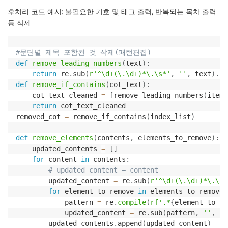
후처리 코드 예시
: 불필요한 기호 및 태그 출력, 반복되는 목차 출력
등 삭제
#문단별 제목 포함된 것 삭제(패턴편집)
def
remove_leading_numbers
(
text
)
:
return
 re
.
sub
(
r'^\d+(\.\d+)*\.\s*'
,
''
,
 text
)
.
st
def
remove_if_contains
(
cot_text
)
:
    cot_text_cleaned 
=
[
remove_leading_numbers
(
item
)
return
 cot_text_cleaned

removed_cot 
=
 remove_if_contains
(
index_list
)
def
remove_elements
(
contents
,
 elements_to_remove
)
:
    updated_contents 
=
[
]
for
 content 
in
 contents
:
# updated_content = content
        updated_content 
=
 re
.
sub
(
r'^\d+(\.\d+)*\.\s*
for
 element_to_remove 
in
 elements_to_remove
:
            pattern 
=
 re
.
compile
(
rf'.*
{
element_to_re
            updated_content 
=
 re
.
sub
(
pattern
,
''
,
 up
        updated_contents
.
append
(
updated_content
)