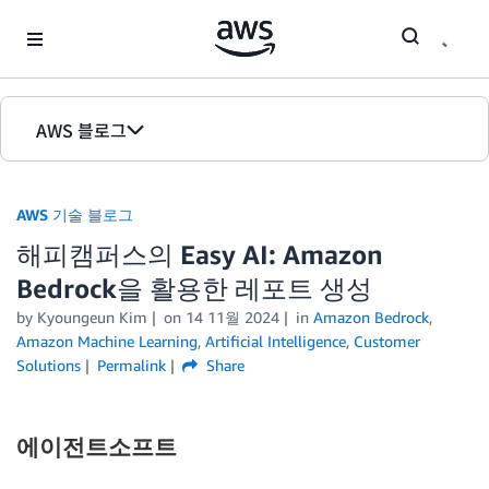
Skip to Main Content
AWS 블로그
홈
AWS 기술 블로그
에디션
해피캠퍼스의 Easy AI: Amazon
Bedrock을 활용한 레포트 생성
by Kyoungeun Kim
on
14 11월 2024
in
Amazon Bedrock
,
Amazon Machine Learning
,
Artificial Intelligence
,
Customer
Solutions
Permalink
Share
에이전트소프트