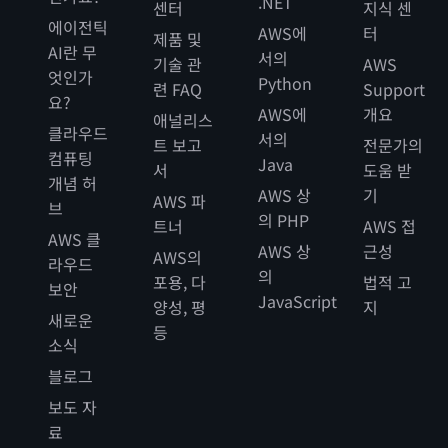
.NET
센터
지식 센
에이전틱
AWS에
터
제품 및
AI란 무
서의
기술 관
AWS
엇인가
Python
련 FAQ
Support
요?
AWS에
개요
애널리스
클라우드
서의
트 보고
전문가의
컴퓨팅
Java
서
도움 받
개념 허
AWS 상
기
AWS 파
브
의 PHP
트너
AWS 접
AWS 클
AWS 상
근성
AWS의
라우드
의
포용, 다
법적 고
보안
JavaScript
양성, 평
지
새로운
등
소식
블로그
보도 자
료