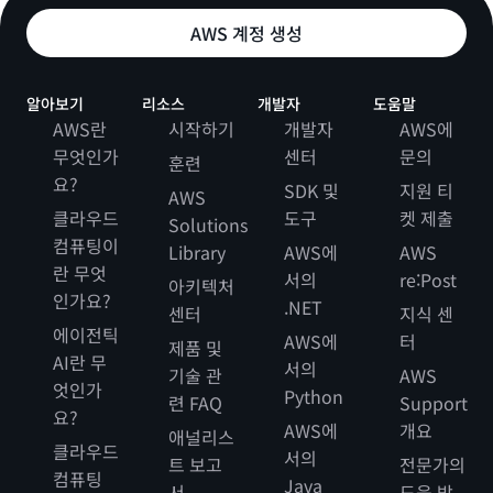
AWS 계정 생성
알아보기
리소스
개발자
도움말
AWS란
시작하기
개발자
AWS에
무엇인가
센터
문의
훈련
요?
SDK 및
지원 티
AWS
클라우드
도구
켓 제출
Solutions
컴퓨팅이
Library
AWS에
AWS
란 무엇
서의
re:Post
아키텍처
인가요?
.NET
센터
지식 센
에이전틱
AWS에
터
제품 및
AI란 무
서의
기술 관
AWS
엇인가
Python
련 FAQ
Support
요?
AWS에
개요
애널리스
클라우드
서의
트 보고
전문가의
컴퓨팅
Java
서
도움 받