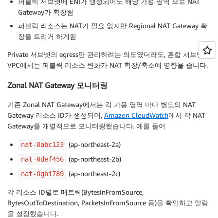
퍼블릭 서브넷에 ENI가 생성되어도 해당 가용 영역 으로 NAT
Gateway가 확장됨
퍼블릭 리소스는 NAT가 필요 없지만 Regional NAT Gateway 확
장을 트리거 하게됨
Private 서브넷의 egress만 관리하려는 의도였더라도, 혼합 서브넷
VPC에서는 퍼블릭 리소스 변화가 NAT 확장/축소에 영향을 줍니다.
Zonal NAT Gateway 모니터링
기존 Zonal NAT Gateway에서는 각 가용 영역 마다 별도의 NAT
Gateway 리소스 ID가 생성되어,
Amazon CloudWatch
에서 각 NAT
Gateway를 개별적으로 모니터링했습니다. 예를 들어
(ap-northeast-2a)
nat-0abc123
(ap-northeast-2b)
nat-0def456
(ap-northeast-2c)
nat-0ghi789
각 리소스 ID별로 메트릭(BytesInFromSource,
BytesOutToDestination, PacketsInFromSource 등)을 확인하고 알람
을 설정했습니다.