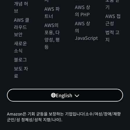
개념 허
AWS 상
기
AWS 파
브
의 PHP
트너
AWS 접
AWS 클
AWS 상
근성
AWS의
라우드
의
포용, 다
법적 고
보안
JavaScript
양성, 평
지
새로운
등
소식
블로그
보도 자
료
English
Amazon은 기회 균등을 보장하는 기업입니다(소수/여성/장애/재향
군인/성 정체성/성적 지향/나이).