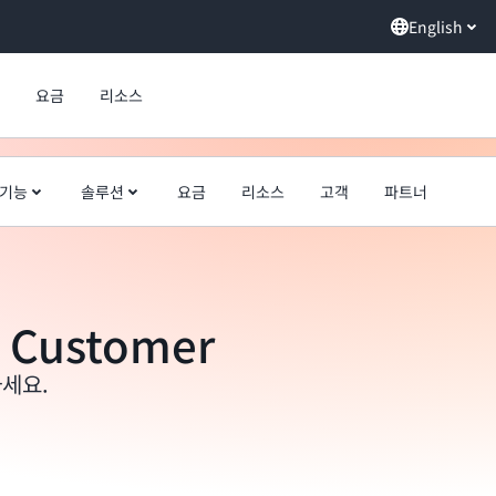
English
요금
리소스
기능
솔루션
요금
리소스
고객
파트너
 Customer
세요.