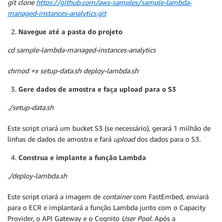
git clone
https://github.com/aws-samples/sample-lambda-
managed-instances-analytics.git
Navegue até a pasta do projeto
cd sample-lambda-managed-instances-analytics
chmod +x setup-data.sh deploy-lambda.sh
Gere dados de amostra e faça upload para o S3
./setup-data.sh
Este script criará um bucket S3 (se necessário), gerará 1 milhão de
linhas de dados de amostra e fará
upload
dos dados para o S3.
Construa e implante a função Lambda
./deploy-lambda.sh
Este script criará a imagem de
container
com FastEmbed, enviará
para o ECR e implantará a função Lambda junto com o Capacity
Provider, o API Gateway e o Cognito
User Pool
. Após a