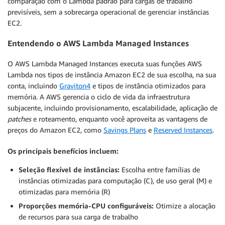
comparação com o Lambda padrão para cargas de trabalho
previsíveis, sem a sobrecarga operacional de gerenciar instâncias
EC2.
Entendendo o AWS Lambda Managed Instances
O AWS Lambda Managed Instances executa suas funções AWS
Lambda nos tipos de instância Amazon EC2 de sua escolha, na sua
conta, incluindo
Graviton4
e tipos de instância otimizados para
memória. A AWS gerencia o ciclo de vida da infraestrutura
subjacente, incluindo provisionamento, escalabilidade, aplicação de
patches
e roteamento, enquanto você aproveita as vantagens de
preços do Amazon EC2, como
Savings Plans
e
Reserved Instances
.
Os principais benefícios incluem:
Seleção flexível de instâncias:
Escolha entre famílias de
instâncias otimizadas para computação (C), de uso geral (M) e
otimizadas para memória (R)
Proporções memória-CPU configuráveis:
Otimize a alocação
de recursos para sua carga de trabalho