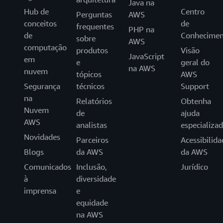
Java na
Hub de
Centro
Perguntas
AWS
conceitos
de
frequentes
PHP na
de
Conhecimen
sobre
AWS
computação
produtos
Visão
JavaScript
em
e
geral do
na AWS
nuvem
tópicos
AWS
Segurança
técnicos
Support
na
Relatórios
Obtenha
Nuvem
de
ajuda
AWS
analistas
especializa
Novidades
Parceiros
Acessibilida
Blogs
da AWS
da AWS
Comunicados
Inclusão,
Jurídico
à
diversidade
imprensa
e
equidade
na AWS