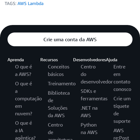
TAGS:
AWS Lambda
Crie uma conta da AWS
Aprenda
Recursos
Desenvolvedores
Ajuda
O que é
Conceitos
Centro
Entre
a AWS?
básicos
do
em
desenvolvedor
contato
O que é
Treinamento
conosco
a
SDKs e
Biblioteca
computação
ferramentas
Crie um
de
em
tíquete
Soluções
.NET na
nuvem?
de
da AWS
AWS
suporte
O que é
Centro
Python
a IA
AWS
de
na AWS
agêntica?
re:Post
arquitetura