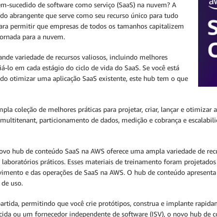
 bem-sucedido de software como serviço (SaaS) na nuvem? A
o abrangente que serve como seu recurso único para tudo
para permitir que empresas de todos os tamanhos capitalizem
jornada para a nuvem.
nde variedade de recursos valiosos, incluindo melhores
uiá-lo em cada estágio do ciclo de vida do SaaS. Se você está
o otimizar uma aplicação SaaS existente, este hub tem o que
a coleção de melhores práticas para projetar, criar, lançar e otimizar
 multitenant, particionamento de dados, medição e cobrança e escalabili
 novo hub de conteúdo SaaS na AWS oferece uma ampla variedade de recu
e laboratórios práticos. Esses materiais de treinamento foram projetado
vimento e das operações de SaaS na AWS. O hub de conteúdo apresenta u
 de uso.
artida, permitindo que você crie protótipos, construa e implante rapid
cida ou um fornecedor independente de software (ISV), o novo hub de co