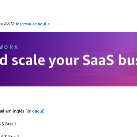
 da AWS?
Inscreva-se aqui >
al em inglês (
link aqui
).
WS Brasil
AWS Brasil