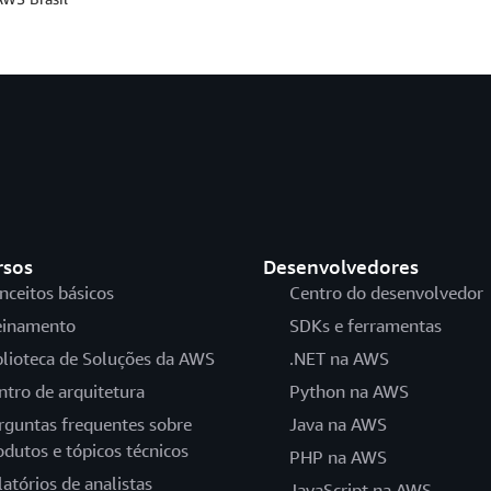
rsos
Desenvolvedores
nceitos básicos
Centro do desenvolvedor
einamento
SDKs e ferramentas
blioteca de Soluções da AWS
.NET na AWS
ntro de arquitetura
Python na AWS
rguntas frequentes sobre
Java na AWS
odutos e tópicos técnicos
PHP na AWS
latórios de analistas
JavaScript na AWS