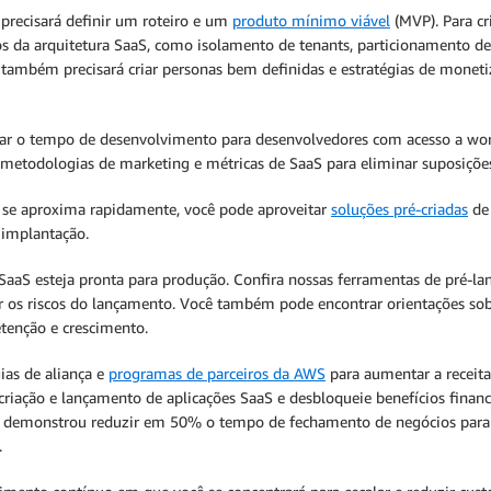
 precisará definir um roteiro e um
produto mínimo viável
(MVP). Para cr
s da arquitetura SaaS, como isolamento de tenants, particionamento de
ê também precisará criar personas bem definidas e estratégias de mone
ar o tempo de desenvolvimento para desenvolvedores com acesso a wo
 metodologias de marketing e métricas de SaaS para eliminar suposições
 se aproxima rapidamente, você pode aproveitar
soluções pré-criadas
de 
 implantação.
ão SaaS esteja pronta para produção. Confira nossas ferramentas de pré-
r os riscos do lançamento. Você também pode encontrar orientações so
retenção e crescimento.
ias de aliança e
programas de parceiros da AWS
para aumentar a receita
criação e lançamento de aplicações SaaS e desbloqueie benefícios financ
 demonstrou reduzir em 50% o tempo de fechamento de negócios para o
.