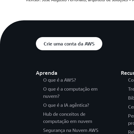
Crie uma conta da AWS
Aprenda
Recu
O que é a AWS?
Co
O que é a computação em
Tr
nuvem?
Bi
O que é a IA agêntica?
Ce
Hub de conceitos de
Pe
computação em nuvem
pr
Segurança na Nuvem AWS
Re