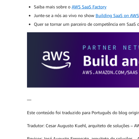
Saiba mais sobre o
AWS SaaS Factory
Junte-se a nós ao vivo no show
Building SaaS on AWS
Quer se tornar um parceiro de competência em SaaS
—
Este conteúdo foi traduzido para Português do blog origin
Tradutor: Cesar Augusto Kuehl, arquiteto de soluções – A
Revisor: José Augusto Ferronato, arquiteto de soluções – 