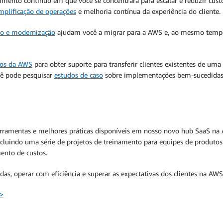
ento contínuo em que você se concentrará para escalar e reduzir cust
mplificação de operações
e melhoria contínua da experiência do cliente.
o e modernização
ajudam você a migrar para a AWS e, ao mesmo temp
ros da AWS
para obter suporte para transferir clientes existentes de uma 
cê pode pesquisar
estudos de caso
sobre implementações bem-sucedidas d
erramentas e melhores práticas disponíveis em nosso novo hub SaaS na 
luindo uma série de projetos de treinamento para equipes de produtos 
ento de custos.
das, operar com eficiência e superar as expectativas dos clientes na AWS
 >