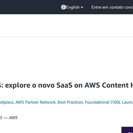
English
Entre em contato con
: explore o novo SaaS on AWS Content 
etplace
,
AWS Partner Network
,
Best Practices
,
Foundational (100)
,
Launc
aaS — AWS