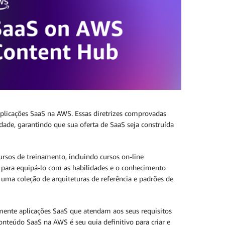
 aplicações SaaS na AWS. Essas diretrizes comprovadas
dade, garantindo que sua oferta de SaaS seja construída
rsos de treinamento, incluindo cursos on-line
s para equipá-lo com as habilidades e o conhecimento
ma coleção de arquiteturas de referência e padrões de
amente aplicações SaaS que atendam aos seus requisitos
nteúdo SaaS na AWS é seu guia definitivo para criar e