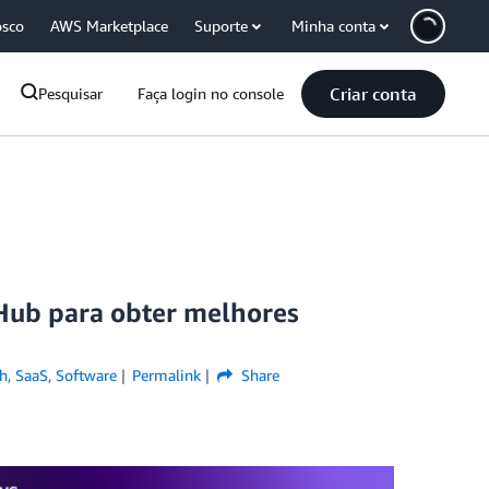
osco
AWS Marketplace
Suporte
Minha conta
Criar conta
Pesquisar
Faça login no console
Hub para obter melhores
h
,
SaaS
,
Software
Permalink
Share