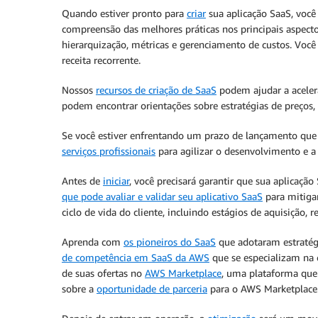
Quando estiver pronto para
criar
sua aplicação SaaS, você
compreensão das melhores práticas nos principais aspecto
hierarquização, métricas e gerenciamento de custos. Voc
receita recorrente.
Nossos
recursos de criação de SaaS
podem ajudar a aceler
podem encontrar orientações sobre estratégias de preços,
Se você estiver enfrentando um prazo de lançamento que
serviços profissionais
para agilizar o desenvolvimento e a
Antes de
iniciar
, você precisará garantir que sua aplicaç
que pode avaliar e validar seu aplicativo SaaS
para mitiga
ciclo de vida do cliente, incluindo estágios de aquisição, 
Aprenda com
os pioneiros do SaaS
que adotaram estratég
de competência em SaaS da AWS
que se especializam na 
de suas ofertas no
AWS Marketplace
, uma plataforma que
sobre a
oportunidade de parceria
para o AWS Marketplace