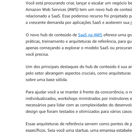
Você está procurando criar, lançar e escalar um negócio
Amazon Web Services (AWS) tem um novo hub de conteúd
relacionado a SaaS. Esse poderoso recurso foi projetado 
a crescente demanda por aplicações SaaS e acelerem sua 
O novo hub de conteúdo de
SaaS na AWS
oferece uma gra
práticas, treinamento e arquiteturas de referência, para g
apenas começando a explorar o modelo SaaS ou procurand
você precisa.
Um dos principais destaques do hub de conteúdo é sua ampl
pelo setor abrangem aspectos cruciais, como arquiteturas
sobre uma base sólida.
Para ajudar você a se manter à frente da concorrência, o
individualizados, workshops ministrados por instrutores 
necessários para lidar com as complexidades do desenvol
design que foram testados e otimizados para vários casos
Essas arquiteturas de referência servem como pontos de p
específicos. Seja você uma startup, uma empresa estabele