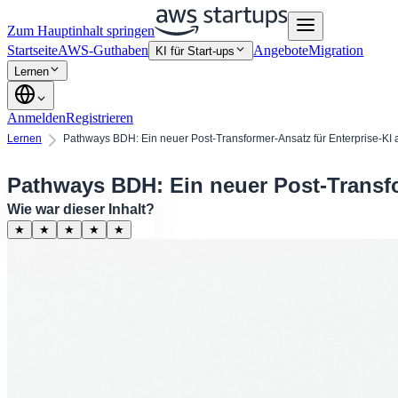
Zum Hauptinhalt springen
Startseite
AWS-Guthaben
Angebote
Migration
KI für Start-ups
Lernen
Anmelden
Registrieren
Lernen
Pathways BDH: Ein neuer Post-Transformer-Ansatz für Enterprise-KI
Pathways BDH: Ein neuer Post-Transfo
Wie war dieser Inhalt?
★
★
★
★
★