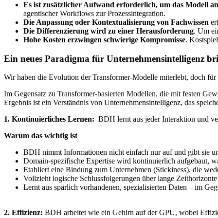
Es ist zusätzlicher Aufwand erforderlich, um das Modell a
agentischer Workflows zur Prozessintegration.
Die Anpassung oder Kontextualisierung von Fachwissen
er
Die Differenzierung wird zu einer Herausforderung
. Um ei
Hohe Kosten erzwingen schwierige Kompromisse
. Kostspie
Ein neues Paradigma für Unternehmensintelligenz br
Wir haben die Evolution der Transformer-Modelle miterlebt, doch für
Im Gegensatz zu Transformer-basierten Modellen, die mit festen Gewi
Ergebnis ist ein Verständnis von Unternehmensintelligenz, das speich
1. Kontinuierliches Lernen:
BDH lernt aus jeder Interaktion und v
Warum das wichtig ist
BDH nimmt Informationen nicht einfach nur auf und gibt sie un
Domain-spezifische Expertise wird kontinuierlich aufgebaut, w
Etabliert eine Bindung zum Unternehmen (Stickiness), die wede
Vollzieht logische Schlussfolgerungen über lange Zeithorizont
Lernt aus spärlich vorhandenen, spezialisierten Daten – im G
2. Effizienz:
BDH arbeitet wie ein Gehirn auf der GPU, wobei Effizien