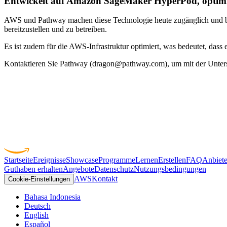
Entwickelt auf Amazon SageMaker HyperPod, optim
AWS und Pathway machen diese Technologie heute zugänglich und brin
bereitzustellen und zu betreiben.
Es ist zudem für die AWS-Infrastruktur optimiert, was bedeutet, das
Kontaktieren Sie Pathway (dragon@pathway.com), um mit der Unter
Startseite
Ereignisse
Showcase
Programme
Lernen
Erstellen
FAQ
Anbiete
Guthaben erhalten
Angebote
Datenschutz
Nutzungsbedingungen
AWS
Kontakt
Cookie-Einstellungen
Bahasa Indonesia
Deutsch
English
Español