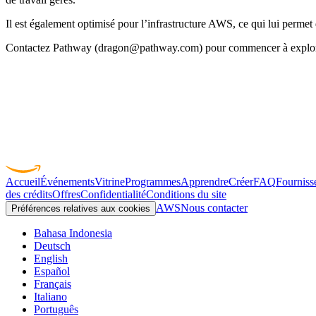
Il est également optimisé pour l’infrastructure AWS, ce qui lui perme
Contactez Pathway (dragon@pathway.com) pour commencer à explorer 
Accueil
Événements
Vitrine
Programmes
Apprendre
Créer
FAQ
Fourniss
des crédits
Offres
Confidentialité
Conditions du site
AWS
Nous contacter
Préférences relatives aux cookies
Bahasa Indonesia
Deutsch
English
Español
Français
Italiano
Português