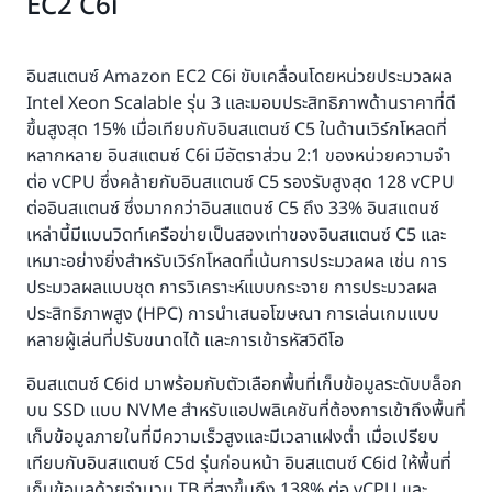
EC2 C6i
อินสแตนซ์ Amazon EC2 C6i ขับเคลื่อนโดยหน่วยประมวลผล
Intel Xeon Scalable รุ่น 3 และมอบประสิทธิภาพด้านราคาที่ดี
ขึ้นสูงสุด 15% เมื่อเทียบกับอินสแตนซ์ C5 ในด้านเวิร์กโหลดที่
หลากหลาย อินสแตนซ์ C6i มีอัตราส่วน 2:1 ของหน่วยความจำ
ต่อ vCPU ซึ่งคล้ายกับอินสแตนซ์ C5 รองรับสูงสุด 128 vCPU
ต่ออินสแตนซ์ ซึ่งมากกว่าอินสแตนซ์ C5 ถึง 33% อินสแตนซ์
เหล่านี้มีแบนวิดท์เครือข่ายเป็นสองเท่าของอินสแตนซ์ C5 และ
เหมาะอย่างยิ่งสำหรับเวิร์กโหลดที่เน้นการประมวลผล เช่น การ
ประมวลผลแบบชุด การวิเคราะห์แบบกระจาย การประมวลผล
ประสิทธิภาพสูง (HPC) การนำเสนอโฆษณา การเล่นเกมแบบ
หลายผู้เล่นที่ปรับขนาดได้ และการเข้ารหัสวิดีโอ
อินสแตนซ์ C6id มาพร้อมกับตัวเลือกพื้นที่เก็บข้อมูลระดับบล็อก
บน SSD แบบ NVMe สำหรับแอปพลิเคชันที่ต้องการเข้าถึงพื้นที่
เก็บข้อมูลภายในที่มีความเร็วสูงและมีเวลาแฝงต่ำ เมื่อเปรียบ
เทียบกับอินสแตนซ์ C5d รุ่นก่อนหน้า อินสแตนซ์ C6id ให้พื้นที่
เก็บข้อมูลด้วยจำนวน TB ที่สูงขึ้นถึง 138% ต่อ vCPU และ