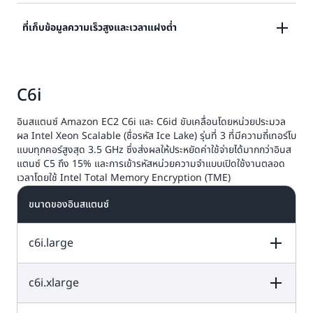
all-core 3.5 GHz มีการรองรับการเข้ารหัสหน่วยความจำ
อินสแตนซ์ C6in มีแบนวิดท์เครือข่ายสูงสุด 200 Gbps ซึ่ง
ที่เก็บข้อมูลความเร็วสูงและเวลาแฝงต่ำ
แบบเปิดใช้งานตลอดเวลาโดยใช้ Intel Total Memory
สูงกว่าอินสแตนซ์ C5n ที่เทียบเคียงได้สูงสุด 2 เท่า อินส
Encryption (TME) อินสแตนซ์ C6i ยังรองรับคำสั่ง Intel
แตนซ์ C6i มีแบนวิดท์หน่วยความจำต่อ vCPU สูงขึ้นถึง
Advanced Vector Extensions (AVX 512) แบบใหม่เพื่อ
อินสแตนซ์ C6id มาพร้อมกับพื้นที่เก็บระดับบล็อก SSD ที่
9% เมื่อเทียบกับอินสแตนซ์ C5 นอกจากนี้ คุณยังสามารถ
การใช้อัลกอริทึมเข้ารหัสที่เร็วยิ่งขึ้น
C6i
ใช้ NVMe สูงสุด 7.6 TB และให้ประสิทธิภาพด้านราคาที่ดี
เปิดใช้งาน
Elastic Fabric Adapter (EFA)
ในอินสแตนซ์
ขึ้นสูงสุด 15% เมื่อเทียบกับอินสแตนซ์รุ่นก่อนหน้า C6id เห
C6i และ C6in บนขนาด 32xlarge และขนาด Metal ได้อีก
อินสแตนซ์ Amazon EC2 C6i และ C6id ขับเคลื่อนโดยหน่วยประมวล
มาะสำหรับเวิร์กโหลดที่มีการประมวลผลสูง รวมถึงผู้ที่
ด้วย
ผล Intel Xeon Scalable (ชื่อรหัส Ice Lake) รุ่นที่ 3 ที่มีความถี่เทอร์โบ
ต้องการเข้าถึงพื้นที่เก็บข้อมูลในเครื่องที่มีความเร็วสูงและมี
แบบทุกคอร์สูงสุด 3.5 GHz ซึ่งส่งผลให้ประหยัดค่าใช้จ่ายได้มากกว่าอินส
เวลาแฝงต่ำ ด้วยอินสแตนซ์ C6in คุณจะสามารถเข้าถึงแบ
แตนซ์ C5 ถึง 15% และการเข้ารหัสหน่วยความจำแบบเปิดใช้งานตลอด
นวิดท์
Amazon Elastic Block Store (EBS)
ได้สูงถึง
เวลาโดยใช้ Intel Total Memory Encryption (TME)
100 Gbps สูงกว่าอินสแตนซ์ C5n ถึง 5.2 เท่า
ขนาดของอินสแตนซ์
c6i.large
c6i.xlarge
vCPU
หน่วยความจำ (GiB)
พื้นที่เก็บข้อมูลขอ
งอินสแตนซ์ (GB)