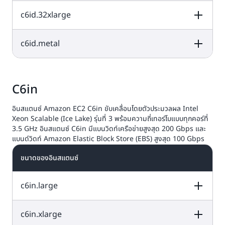
2x1425 NVMe
48
96
SSD
c6id.32xlarge
vCPU
หน่วยความจำ (GiB)
พื้นที่เก็บข้อมูลขอ
งอินสแตนซ์ (GB)
2x1900 NVMe
64
128
SSD
c6id.metal
vCPU
หน่วยความจำ (GiB)
พื้นที่เก็บข้อมูลขอ
งอินสแตนซ์ (GB)
4x1425 NVMe
96
192
SSD
vCPU
หน่วยความจำ (GiB)
พื้นที่เก็บข้อมูลขอ
งอินสแตนซ์ (GB)
C6in
4x1900 NVMe
128
256
SSD
อินสแตนซ์ Amazon EC2 C6in ขับเคลื่อนโดยตัวประมวลผล Intel
4x1900 NVMe
128
256
Xeon Scalable (Ice Lake) รุ่นที่ 3 พร้อมความถี่เทอร์โบแบบทุกคอร์ที่
SSD
3.5 GHz อินสแตนซ์ C6in มีแบนวิดท์เครือข่ายสูงสุด 200 Gbps และ
แบนด์วิดท์ Amazon Elastic Block Store (EBS) สูงสุด 100 Gbps
ขนาดของอินสแตนซ์
c6in.large
c6in.xlarge
vCPU
หน่วยความจำ (GiB)
พื้นที่เก็บข้อมูลขอ
งอินสแตนซ์ (GB)