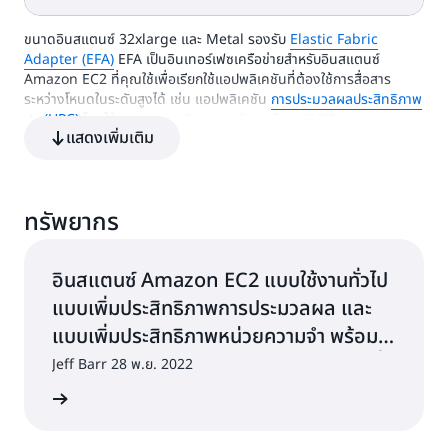
งอินสแตนซ์ (GB)
96
192
EBS เท่านั้น
ขนาดอินสแตนซ์ 32xlarge และ Metal รองรับ
Elastic Fabric
vCPU
หน่วยความจำ (GiB)
พื้นที่เก็บข้อมูลขอ
Adapter (EFA)
EFA เป็นอินเทอร์เฟซเครือข่ายสำหรับอินสแตนซ์
งอินสแตนซ์ (GB)
128
256
EBS เท่านั้น
Amazon EC2 ที่คุณใช้เพื่อเรียกใช้แอปพลิเคชันที่ต้องใช้การสื่อสาร
ระหว่างโหนดในระดับสูงได้ เช่น แอปพลิเคชัน
การประมวลผลประสิทธิภาพ
สูง (HPC)
โดยใช้ Message Passing Interface (MPI) ตามขนาดบน
128
256
EBS เท่านั้น
แสดงเพิ่มเติม
AWS
*สำหรับขนาด 32xlarge และ Metal จำเป็นต้องมีอินเทอร์เฟซเครือข่าย
แบบยืดหยุ่นอย่างน้อย 2 อินเทอร์เฟซ โดยแต่ละอินเทอร์เฟซเชื่อมต่อกับ
ทรัพยากร
การ์ดเครือข่ายที่แตกต่างกัน ซึ่งจำเป็นสำหรับอินสแตนซ์เพื่อรองรับอัตรา
การโอนถ่ายข้อมูล 200 Gbps แต่ละอินเทอร์เฟซเครือข่ายที่เชื่อมต่อกับ
การ์ดเครือข่ายรองรับความเร็วได้สูงสุด 170 Gbps ดู
การ์ดเครือข่าย
เพื่อ
อินสแตนซ์ Amazon EC2 แบบใช้งานทั่วไป
ดูข้อมูลเพิ่มเติม
แบบเพิ่มประสิทธิภาพการประมวลผล และ
แบบเพิ่มประสิทธิภาพหน่วยความจำ พร้อม
ด้วยประสิทธิภาพการประมวลผลแพ็กเก็ตที่
Jeff Barr 28 พ.ย. 2022
สูงขึ้น
่านบล็อก