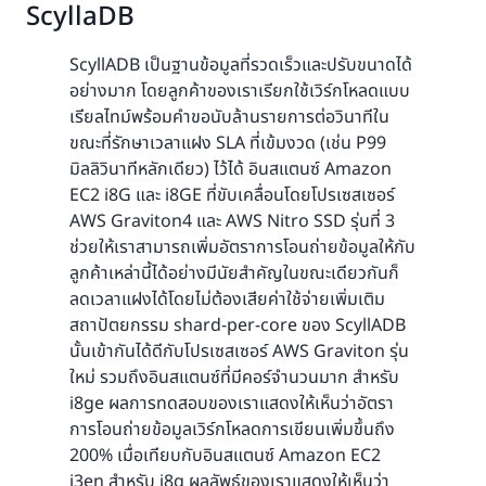
ScyllaDB
ScyllADB เป็นฐานข้อมูลที่รวดเร็วและปรับขนาดได้
อย่างมาก โดยลูกค้าของเราเรียกใช้เวิร์กโหลดแบบ
เรียลไทม์พร้อมคำขอนับล้านรายการต่อวินาทีใน
ขณะที่รักษาเวลาแฝง SLA ที่เข้มงวด (เช่น P99
มิลลิวินาทีหลักเดียว) ไว้ได้ อินสแตนซ์ Amazon
EC2 i8G และ i8GE ที่ขับเคลื่อนโดยโปรเซสเซอร์
AWS Graviton4 และ AWS Nitro SSD รุ่นที่ 3
ช่วยให้เราสามารถเพิ่มอัตราการโอนถ่ายข้อมูลให้กับ
ลูกค้าเหล่านี้ได้อย่างมีนัยสำคัญในขณะเดียวกันก็
ลดเวลาแฝงได้โดยไม่ต้องเสียค่าใช้จ่ายเพิ่มเติม
สถาปัตยกรรม shard-per-core ของ ScyllADB
นั้นเข้ากันได้ดีกับโปรเซสเซอร์ AWS Graviton รุ่น
ใหม่ รวมถึงอินสแตนซ์ที่มีคอร์จำนวนมาก สำหรับ
i8ge ผลการทดสอบของเราแสดงให้เห็นว่าอัตรา
การโอนถ่ายข้อมูลเวิร์กโหลดการเขียนเพิ่มขึ้นถึง
200% เมื่อเทียบกับอินสแตนซ์ Amazon EC2
i3en สำหรับ i8g ผลลัพธ์ของเราแสดงให้เห็นว่า