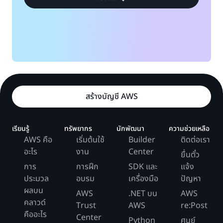
สร้างบัญชี AWS
เรียนรู้
ทรัพยากร
นักพัฒนา
ความช่วยเหลือ
AWS คือ
เริ่มต้นใช้
Builder
ติดต่อเรา
อะไร
งาน
Center
ยื่นตั๋ว
การ
การฝึก
SDK และ
แจ้ง
ประมวล
อบรม
เครื่องมือ
ปัญหา
ผลบน
AWS
.NET บน
AWS
คลาวด์
Trust
AWS
re:Post
คืออะไร
Center
Python
ศูนย์