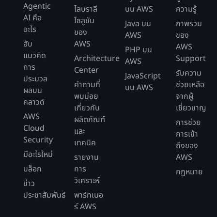
Agentic
ไลบราลี
บน AWS
ความรู้
AI คือ
โซลูชัน
Java บน
ภาพรวม
อะไร
ของ
AWS
ของ
ฮับ
AWS
AWS
PHP บน
แนวคิด
Architecture
Support
AWS
การ
Center
รับความ
JavaScript
ประมวล
คำถามที่
ช่วยเหลือ
บน AWS
ผลบน
พบบ่อย
จากผู้
คลาวด์
เกี่ยวกับ
เชี่ยวชาญ
AWS
ผลิตภัณฑ์
การช่วย
Cloud
และ
การเข้า
Security
เทคนิค
ถึงของ
มีอะไรใหม่
รายงาน
AWS
บล็อก
การ
กฎหมาย
วิเคราะห์
ข่าว
ประชาสัมพันธ์
พาร์ทเนอ
ร์ AWS