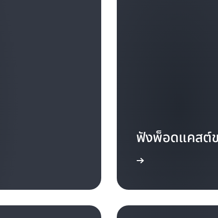
Bias for Action ยังระบุว่า
กลับได้และไม่จำเป็นต้องศึก
ความเสี่ยงที่คำนวณ” การตัดสิ
ทดสอบได้อย่างรวดเร็ว และหาก
โดยไม่มีผลที่ตามมาอย่างมาก 
สามารถทำได้อย่างรวดเร็ว การเร
ค่าใช้จ่ายในการยกเลิกหากเป
ใจย้อนกลับที่ยอดเยี่ยมเนื่อง
เดียวในลักษณะที่ไม่เปลี่ย
เราไม่จำเป็นต้องสำรวจทุกแง่มุ
อย่างรวดเร็วด้วยข้อมูลประ
ฟังพ็อดแคสต์
ลูกค้า และทำซ้ำได้อย่างรวดเร็ว
เรียนรู้เพิ่มเติม
ในทางกลับกัน การตัดสินใจที่ไ
กลับไปที่ตำแหน่งที่คุณเคยอยู
ระมัดระวังและเป็นระเบียบ การต
และตรวจสอบให้แน่ใจว่าเรามีข
ถูกต้องอย่างระมัดระวังเพื่อแจ