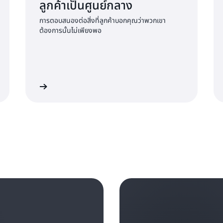
ต้องทดลอง ปรับปรุง และล้มเ
ลูกค้าเป็นศูนย์กลาง
การตอบสนองต่อสิ่งที่ลูกค้าบอกคุณว่าพวกเขา
Amazon ไม่แปลกหน้าที่จะล้มเ
ต้องการนั้นไม่เพียงพอ
การผลิต Fire Phone ของ A
ดอลลาร์ แต่การเรียนรู้ที่เรา
การทำงานกับซัพพลายเออร์ และ
ผู้คนจำนวนมากที่ทำงานเกี่ยว
อ่านเพิ่มเติม
อ่านเพิ่มเต
อุปกรณ์ตระกูล Echo ของเรา เ
ส่งเสริมความเต็มใจที่จะทดล
เลี่ยงไม่ได้ รวมถึงโครงสร้า
ใช้เพื่อช่วยให้คุณหมุนและทำซ้ำ
Amazon ผลักดัน
นวัตกรรมที่เ
ในการกระทำ รวมถึงเปิดพื้นที่
เรียนรู้ที่มากับมัน แต่เพื่อให้บร
อย่างสม่ำเสมอ ส่วนหนึ่งของ 
อีกอย่างคือ Dive Deep ก็เป็น