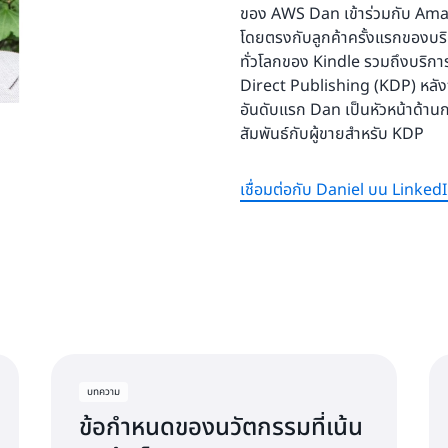
อย่างไรก็ตาม การเสริมสร้างหล
สองชั่วโมงด้วยการจัดส่งฟรี) จ
ฐานใหม่ที่เข้ามาหลังจากที่คุณ
ของ AWS Dan เข้าร่วมกับ Amazon
ในขณะที่ความมุ่งเน้นที่ลูกค้ามี
เสนอ หรือในการสนทนาการการเ
เมื่อธุรกิจเติบโตและซับซ้อนมา
ได้สำหรับลูกค้าจำนวนมากเป็นเร
ได้อย่างรวดเร็ว โดยรู้ว่าควร
โดยตรงกับลูกค้าครั้งแรกของบริ
การความเป็นผู้นำอื่น ๆ ก็ได้
พนักงาน
โซนเวลาที่แตกต่างกัน การรัก
ประสิทธิภาพการสั่งซื้อและการจ
ละเอียดอย่างลึกซึ้ง หรือเพิ่มขึ
ทั่วโลกของ Kindle รวมถึงบริ
Curious ซึ่งเพิ่มขึ้นในปี 2015 
ขึ้น กระบวนการตัดสินใจที่มักขึ้
แนวทางที่ระมัดระวังและละเอียดย
Direct Publishing (KDP) หลัง
แสวงหาการปรับปรุงตนเองอยู่เส
แวดล้อมสตาร์ทอัพหรือธุรกิจข
ด้วยวิธีนี้ หลักการความเป็นผู
เราไม่ปล่อยให้ความสามารถใน
อันดับแรก Dan เป็นหัวหน้าด้าน
ใหม่และดำเนินการและสำรวจพว
นานขึ้น เนื่องจากธุรกิจและก
สนทนาที่การตัดสินใจยากและซ
มุ่งเน้นไปที่ผลิตภัณฑ์หลายหม
สัมพันธ์กับผู้ขายสำหรับ KDP
สามารถช่วยกำหนดโทนเสียง กระ
มีจุดมุ่งหมายและกลไกที่ถูกต้
และสร้างความสมดุลลำดับความส
ล็อกทั้งหมด และแยกออกจากข้อ
และทำซ้ำวิธีใหม่ ๆ เพื่อตอบส
ประสิทธิผล แนวทางการตัดสิ
สำหรับเราในการท้าทายและทด
แอป Prime Now อาจเป็นประสบ
ต้องการของลูกค้า
เชื่อมต่อกับ Daniel บน Linked
บริษัทในการสร้างนวัตกรรมอย่
ยกระดับมาตรฐานของเราเองใ
Amazon.com แต่ประสบการณ์
ทำให้ระดับบริการและคุณภาพ อย
ความสามารถในการเปิดกว้างใ
Amazon ก็ไม่ต่างกัน และเรา
Think Big ว่าเราสามารถส่งมอบ
ไม่ใช่แค่สิ่งที่หลักการความเป็นผ
คุณอย่างต่อเนื่องเพื่อตอบสน
ขยายตัว ทั้งในทางภูมิศาสตร์
สามารถทำได้ด้วย Bias for Ac
วัน ในหลายวิธี ทำให้พวกเข
คล่องตัวในสภาพแวดล้อมที่เป
ประการหนึ่งที่ทำให้ Amazon
เปิดตัวในเวลาเพียง 111 วัน
พัฒนาหลักการของบริษัทของคุณ
ในการไม่เพียงแค่ตอบสนองต่อสิ่
เราได้ โดยมุ่งเน้นที่ลูกค้า
ความหมายจะช่วยให้คุณสร้างวั
ของพวกเขาอีกด้วย
วิธีที่เราใช้หลักการความเป็น
ธุรกิจของคุณ และช่วยให้คุณขับ
การใช้แนวคิด Thinking Big แ
รวดเร็ว
ตัวแปรเดียวสำหรับนวัตกรรมท
บทความ
ตรวจสอบให้แน่ใจว่าคุณกำลังตั
ข้อกำหนดของนวัตกรรมที่เน้น
ในการทำธุรกิจ จริงๆ แล้ว หาก