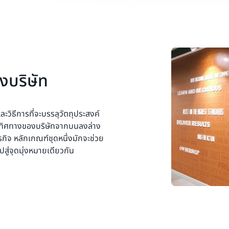
งบริษัท
วิธีการที่จะบรรลุวัตถุประสงค์
นำทิศทางของบริษัทจากบนลงล่าง
จ หลักเกณฑ์ชุดหนึ่งมักจะช่วย
สู่จุดมุ่งหมายเดียวกัน