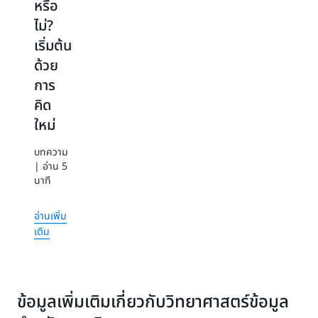
หรือ
ใน
หนังสือ
ใน
ไม่?
อิเล็กทรอนิกส์
บทความ
เริ่มต้น
นี้ ผู้
นี้ เราจะ
บริหาร
ด้วย
นำเสนอ
AWS ใน
ว่า AWS
การ
เรสซิเดน
Cloud
คิด
ซ์ Mark
พลิกโฉม
Schwartz
ธุรกิจและ
ใหม่
เปรียบ
วิเคราะห์
เทียบวิธี
ทั้งสี่ด้าน
บทความ
“เก่า” และ
ของ
| อ่าน 5
“ใหม่” ใน
คุณค่า
นาที
การ
ทางธุรกิจ
กำหนด
โดยใช้
อ่านเพิ่ม
สิ่งที่CFO
กรณี
เติม
ทำเพื่อ
ศึกษา
ระบุ
AWS
ลักษณะ
สาธารณะ
ของ
กว่า
CFO
1,500
ข้อมูลเพิ่มเติมเกี่ยวกับวิทยาศาสตร์ข้อมูล
ดิจิทัลใน
รายการ
ปัจจุบัน