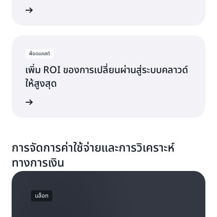
็อดแคสต์
พ็อดแคสต์
เพิ่ม ROI ของการเปลี่ยนผ่านสู่ระบบคลาวด์
ให้สูงสุด
็อดแคสต์
การจัดการค่าใช้จ่ายและการวิเคราะห์
ทางการเงิน
บล็อก