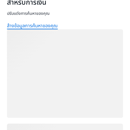
สำหรับการเงิน
และการ
ด้วย
ตรวจ
CFO ที่
สอบ KPI
ปรับแต่งการค้นหาของคุณ
แตกต่าง
ทางการ
กัน จึง
เงินและ
ล้างข้อมูลการค้นหาของคุณ
ทำให้
เชิงปฏิบัติ
กำลังโหลด
องค์กร
15
ของพวก
รายการ
เขาปฏิบัติ
ได้
ต่อ
อย่างไร
บทบาทนี้
ต่างกัน
เข้าถึงอี
ชัดเจน
บุ๊ก
เลยว่า
CFO
กลายเป็น
ศูนย์กลาง
ในการขับ
เคลื่อน
ประสิทธิภาพ
ดิจิทัล
ของ
กำลังโหลด
องค์กร