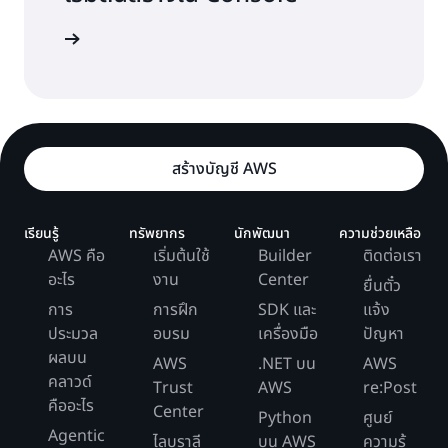
อนโซล AWS
สร้างบัญชี AWS
เรียนรู้
ทรัพยากร
นักพัฒนา
ความช่วยเหลือ
AWS คือ
เริ่มต้นใช้
Builder
ติดต่อเรา
อะไร
งาน
Center
ยื่นตั๋ว
การ
การฝึก
SDK และ
แจ้ง
ประมวล
อบรม
เครื่องมือ
ปัญหา
ผลบน
AWS
.NET บน
AWS
คลาวด์
Trust
AWS
re:Post
คืออะไร
Center
Python
ศูนย์
Agentic
ไลบราลี
บน AWS
ความรู้