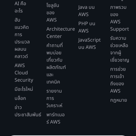
AI คือ
โซลูชัน
Java บน
ภาพรวม
อะไร
ของ
AWS
ของ
ฮับ
AWS
AWS
PHP บน
แนวคิด
Architecture
Support
AWS
การ
Center
รับความ
JavaScript
ประมวล
คำถามที่
ช่วยเหลือ
บน AWS
ผลบน
พบบ่อย
จากผู้
คลาวด์
เกี่ยวกับ
เชี่ยวชาญ
AWS
ผลิตภัณฑ์
การช่วย
Cloud
และ
การเข้า
Security
เทคนิค
ถึงของ
มีอะไรใหม่
รายงาน
AWS
บล็อก
การ
กฎหมาย
วิเคราะห์
ข่าว
ประชาสัมพันธ์
พาร์ทเนอ
ร์ AWS