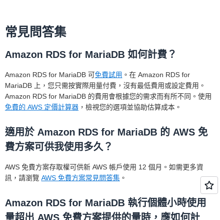
** 每小時有效定價可協助您計算預留執行個
體比隨需定價節省多少成本。
常見問答集
當您購買預留執行個體時，將按照您選擇的
整個預留執行個體合約期間的每個小時向您
Amazon RDS for MariaDB 如何計費？
收費，無論該執行個體是否在執行中。有效
小時價格顯示執行個體的每小時攤餘成本。
Amazon RDS for MariaDB 可
免費試用
。在 Amazon RDS for
它採用預留執行個體在整個合約有效期間的
MariaDB 上，您只需按實際用量付費，沒有最低費用或設定費用。
總成本 (包括任何預付款)，並將該成本分散
Amazon RDS for MariaDB 的費用會根據您的需求而有所不同。使用
到該預留執行個體合約有效期間的每個小
免費的 AWS 定價計算器
，檢視您的選項並協助估算成本。
時。
適用於 Amazon RDS for MariaDB 的 AWS 免
多可用區部署
費方案可供我使用多久？
AWS 免費方案存取權可供新 AWS 帳戶使用 12 個月。如需更多資
訊，請瀏覽
AWS 免費方案常見問答集
。
Amazon RDS for MariaDB 執行個體小時使用
量超出 AWS 免費方案提供的量時，應如何計