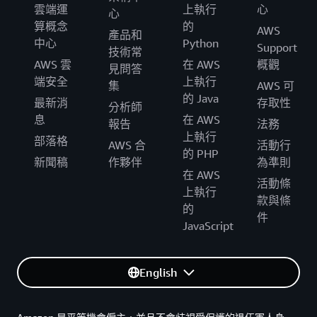
雲端運
上執行
心
心
算概念
的
AWS
產品和
中心
Python
Support
技術常
AWS 雲
在 AWS
概觀
見問答
端安全
上執行
集
AWS 可
的 Java
最新消
存取性
分析師
息
在 AWS
報告
法務
上執行
部落格
AWS 合
活動行
的 PHP
新聞稿
作夥伴
為準則
在 AWS
活動條
上執行
款與條
的
件
JavaScript
English