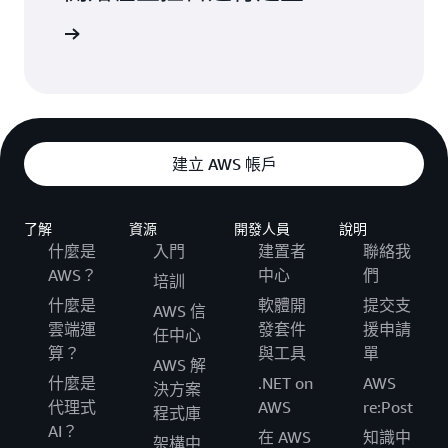
登入
建立 AWS 帳戶
了解
資源
開發人員
說明
什麼是
入門
建置者
聯絡我
AWS？
中心
們
培訓
什麼是
軟體開
提交支
AWS 信
雲端運
發套件
援申請
任中心
算？
與工具
單
AWS 解
什麼是
.NET on
AWS
決方案
代理式
AWS
re:Post
程式庫
AI？
在 AWS
知識中
架構中