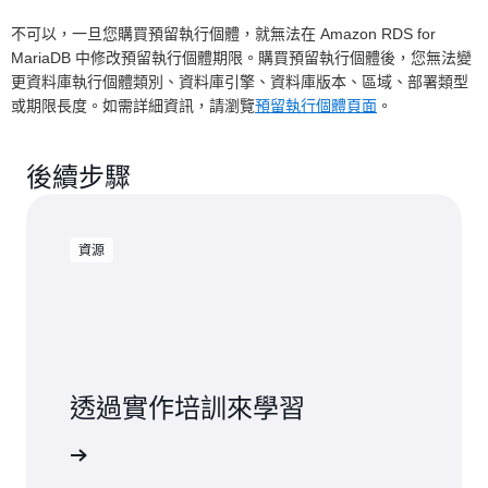
不可以，一旦您購買預留執行個體，就無法在 Amazon RDS for
MariaDB 中修改預留執行個體期限。購買預留執行個體後，您無法變
更資料庫執行個體類別、資料庫引擎、資料庫版本、區域、部署類型
或期限長度。如需詳細資訊，請瀏覽
預留執行個體頁面
。
後續步驟
資源
透過實作培訓來學習
使用 RDS