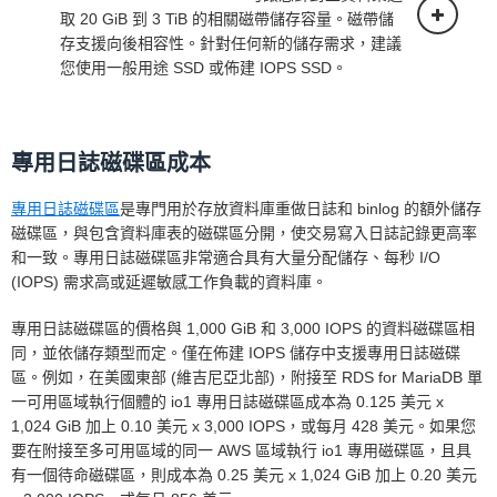
下面的定價適用於在單一可用區域部署的資
取 20 GiB 到 3 TiB 的相關磁帶儲存容量。磁帶儲
料庫執行個體。
存支援向後相容性。針對任何新的儲存需求，建議
您使用一般用途 SSD 或佈建 IOPS SSD。
專用日誌磁碟區成本
單一可用區部署
專用日誌磁碟區
是專門用於存放資料庫重做日誌和 binlog 的額外儲存
下面的定價適用於在單一可用區域部署的資
磁碟區，與包含資料庫表的磁碟區分開，使交易寫入日誌記錄更高率
料庫執行個體。
多可用區域部署 (一個備用)
和一致。專用日誌磁碟區非常適合具有大量分配儲存、每秒 I/O
(IOPS) 需求高或延遲敏感工作負載的資料庫。
專用日誌磁碟區的價格與 1,000 GiB 和 3,000 IOPS 的資料磁碟區相
同，並依儲存類型而定。僅在佈建 IOPS 儲存中支援專用日誌磁碟
區。例如，在美國東部 (維吉尼亞北部)，附接至 RDS for MariaDB 單
一可用區域執行個體的 io1 專用日誌磁碟區成本為 0.125 美元 x
1,024 GiB 加上 0.10 美元 x 3,000 IOPS，或每月 428 美元。如果您
要在附接至多可用區域的同一 AWS 區域執行 io1 專用磁碟區，且具
多可用區部署
有一個待命磁碟區，則成本為 0.25 美元 x 1,024 GiB 加上 0.20 美元