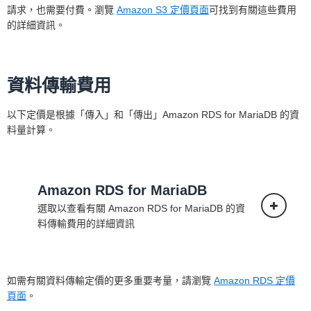
請求，也需要付費。瀏覽
Amazon S3 定價頁面
可找到有關這些費用
的詳細資訊。
預留執行個體每月費用計算
* 這是整個預留執行個體期間的平均每月費
資料傳輸費用
用。如果按月計費的話，實際每月付款將等
於該月的實際小時數 x 每小時用量費率，或
以下定價是根據「傳入」和「傳出」Amazon RDS for MariaDB 的資
該月的秒數 x 每小時使用費/3600。您使用
料量計算。
的公式將取決於您執行的 Amazon RDS for
MariaDB 執行個體類型。
小時使用費率等同於整個預留執行個體合約
Amazon RDS for MariaDB
有效期間的每月費用總平均值除以整個預留
選取以查看有關 Amazon RDS for MariaDB 的資
執行個體合約有效期間的總小時數 (以一年
料傳輸費用的詳細資訊
365 天計算)。
預留執行個體有效小時費率的
如需有關資料傳輸定價的更多重要考量，請瀏覽
Amazon RDS 定價
計算
頁面
。