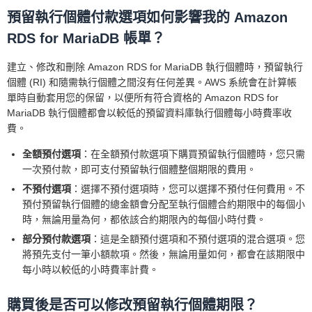
預留執行個體付款選項如何影響我的 Amazon
RDS for MariaDB 帳單？
建立、修改和刪除 Amazon RDS for MariaDB 執行個體時，預留執行
個體 (RI) 和隨需執行個體之間沒有任何差異。AWS 系統會在計算帳
單時自動套用您的保留，以便所有符合資格的 Amazon RDS for
MariaDB 執行個體都會以較低的預留資料庫執行個體每小時費率收
費。
全額預付選項
：在全額預付款選項下購買預留執行個體時，您只需
一次預付款，即可支付預留執行個體整個期限的費用。
不預付選項
：選擇不預付選項時，您可以選擇不預付任何費用。不
預付預留執行個體的總金額會分配至執行個體合約期限中的每個小
時，無論用量為何，都依該合約期限內的每個小時付費。
部分預付款選項
：這是全額預付選項和不預付選項的混合選項。您
將預先支付一筆小額款項。然後，無論用量如何，都會在該期限中
每小時以較低的小時費率計費。
購買後是否可以修改預留執行個體期限？