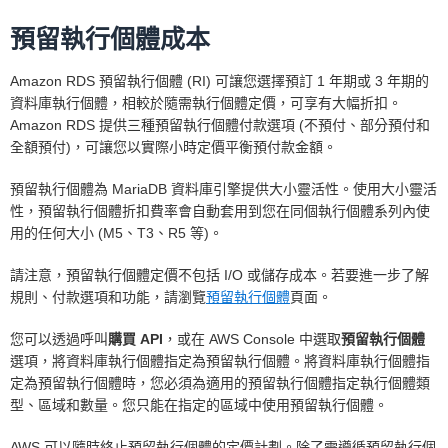
預留執行個體成本
Amazon RDS 預留執行個體 (RI) 可讓您選擇預訂 1 年期或 3 年期的
多可用區部署
資料庫執行個體，相較於隨需執行個體定價，可享有大幅折扣。
Amazon RDS 提供三種預留執行個體付款選項 (不預付、部分預付和
全額預付)，可讓您以實際小時定價平衡預付款金額。
預留執行個體為 MariaDB 資料庫引擎提供大小靈活性。使用大小靈活
性，預留執行個體折扣費率會自動套用到您在同個執行個體系列內使
用的任何大小 (M5、T3、R5 等)。
請注意，預留執行個體定價不包括 I/O 或儲存成本。若要進一步了解
規則、付款選項和功能，請瀏覽
預留執行個體
頁面。
您可以透過呼叫
購買 API
，或在 AWS Console 中選取
預留執行個體
選項，將資料庫執行個體指定為預留執行個體。將資料庫執行個體指
定為預留執行個體時，您必須為適用的預留執行個體指定執行個體類
型、區域和數量。您只能在指定的區域中使用預留執行個體。
AWS 可以隨時終止預留執行個體的定價計劃。除了需遵循預留執行個