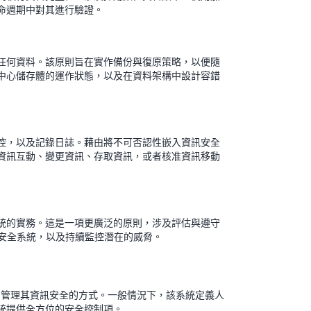
命週期中對其進行驗證。
任何資料。該原則旨在實作備份與復原策略，以便隨
中心儲存體的運作狀態，以及在資料架構中設計容錯
控，以及記錄日誌。藉由將不可否認性嵌入資訊安全
資訊互動、變更資訊、存取資訊，或者核准資訊移動
統的實務。這是一項更廣泛的原則，涉及評估與遵守
測試安全系統，以及持續監控潛在的威脅。
期中，管理其資訊安全的方式。一般情況下，該系統定義人
統提供全方位的安全控制項。