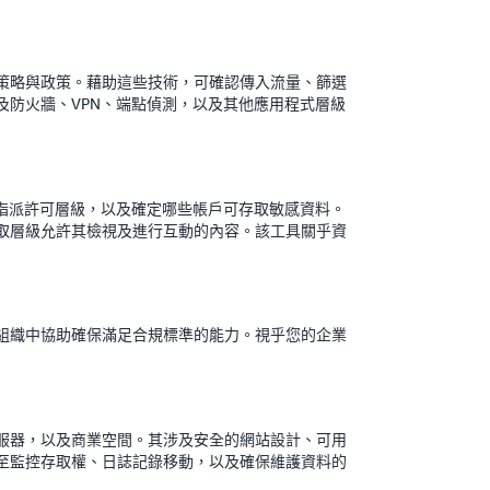
策略與政策。藉助這些技術，可確認傳入流量、篩選
及防火牆、VPN、端點偵測，以及其他應用程式層級
項，指派許可層級，以及確定哪些帳戶可存取敏感資料。
取層級允許其檢視及進行互動的內容。該工具關乎資
組織中協助確保滿足合規標準的能力。視乎您的企業
服器，以及商業空間。其涉及安全的網站設計、可用
至監控存取權、日誌記錄移動，以及確保維護資料的