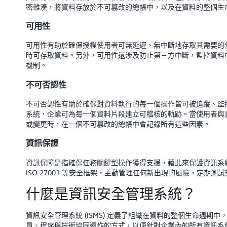
密雜湊，將資料存放於不可篡改的總帳中，以及在資料的整個生
可用性
可用性有助於確保授權使用者可無延遲、無中斷地存取其需要的
時可存取資料。另外，可用性還涉及防止第三方中斷，監控資料
機制。
不可否認性
不可否認性有助於確保對資料執行的每一個操作皆可被追蹤、監
系統，企業可為每一個資料片段建立可稽核的軌跡。當使用者與
或變更時，在一個不可篡改的總帳中會記錄所有這些因素。
資訊保證
資訊保障是指確保任務關鍵型操作獲得支援，藉此來保護資訊系
ISO 27001 等安全框架，主動管理任何新出現的風險，定期
什麼是資訊安全管理系統？
資訊安全管理系統 (ISMS) 定義了組織在資料的整個生命週
員、程序與技術協同運作的方式，以便針對企業內的所有資訊系