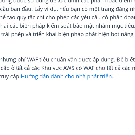
hường được sử dụng để xác định các phần hoặc điểm 
cầu ban đầu. Lấy ví dụ, nếu bạn có một trang đăng n
thể tạo quy tắc chỉ cho phép các yêu cầu có phân đoạ
khai các biện pháp kiểm soát bảo mật nhắm mục tiêu,
p trái phép và triển khai biện pháp phát hiện bot nâ
nhưng phí WAF tiêu chuẩn vẫn được áp dụng. Để biết t
 cấp ở tất cả các Khu vực AWS có WAF cho tất cả các 
 truy cập
Hướng dẫn dành cho nhà phát triển
.