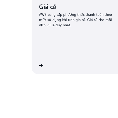
Giá cả
AWS cung cấp phương thức thanh toán theo
mức sử dụng khi tính giá cả. Giá cả cho mỗi
dịch vụ là duy nhất.
ề cách định giá AWS
Tìm hiểu thêm về các dịch vụ và sản p