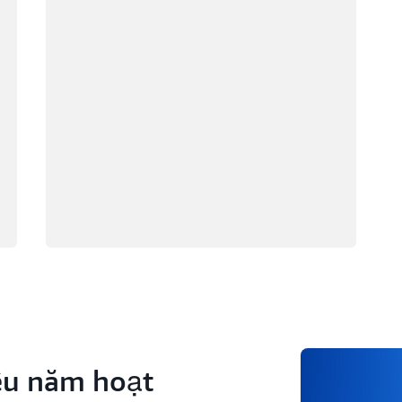
Tampa, Florida
to, Ontario
ngton D.C.
ều năm hoạt