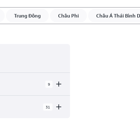
Trung Đông
Châu Phi
Châu Á Thái Bình 
9
31
ng trong 9 Khu vực địa lý,
ệm biên.