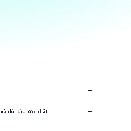
à đối tác lớn nhất
iều tính năng hơn đáng kể trong các dịch vụ
p đám mây nào khác — từ các công nghệ cơ
ưu trữ và cơ sở dữ liệu — đến các công nghệ