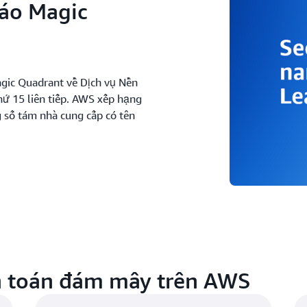
cáo Magic
gic Quadrant về Dịch vụ Nền
ứ 15 liên tiếp. AWS xếp hạng
g số tám nhà cung cấp có tên
n toán đám mây trên AWS