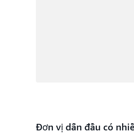
Miami, Florida
Vịnh 
Minneapolis, Minnesota
Toron
Montreal, Quebec
Washi
Nashville, Tennessee
Đơn vị dẫn đầu có nhi