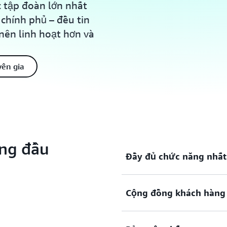
 tập đoàn lớn nhất
chính phủ – đều tin
nên linh hoạt hơn và
yên gia
ng đầu
Đầy đủ chức năng nhất
Cộng đồng khách hàng v
AWS có nhiều
dịch vụ
và nh
đó hơn bất kỳ nhà cung cấ
sở hạ tầng như tính toán, l